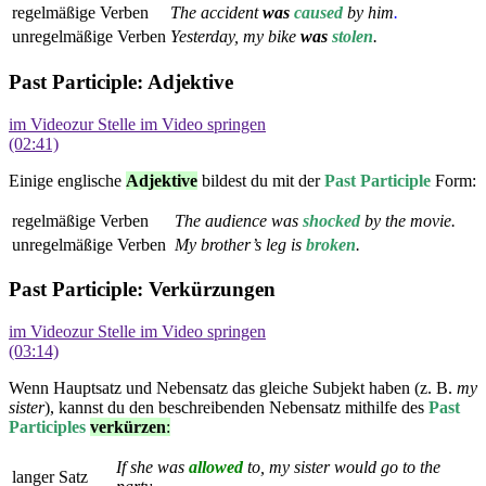
regelmäßige Verben
The accident
was
caused
by him
.
unregelmäßige Verben
Yesterday, my bike
was
stolen
.
Past Participle: Adjektive
im Video
zur Stelle im Video springen
(02:41)
Einige englische
Adjektive
bildest du mit der
Past Participle
Form:
regelmäßige Verben
The audience was
shock
ed
by the movie.
unregelmäßige Verben
My brother’s leg is
broken
.
Past Participle: Verkürzungen
im Video
zur Stelle im Video springen
(03:14)
Wenn Hauptsatz und Nebensatz das gleiche Subjekt haben (z. B.
my
sister
), kannst du den beschreibenden Nebensatz mithilfe des
Past
Participles
verkürzen
:
If she was
allowed
to, my sister would go to the
langer Satz