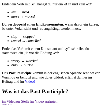
Endet ein Verb mit „
e
“, hängst du nur ein
-d
an und kein
-ed:
live → live
d
move → move
d
Du
verdoppelst
einen
Endkonsonanten
, wenn davor ein kurzer,
betonter Vokal steht und
-ed
angehängt werden muss:
stop → sto
pp
ed
cancel → cance
ll
ed
Endet das Verb mit einem Konsonant und „
y
“, schreibst du
stattdessen ein „
i
“ vor die Endung
-ed:
worry → worr
i
ed
bury → bur
i
ed
Das
Past Participle
kommt in der englischen Sprache sehr oft vor.
Wann du es benutzt und wie du es bildest, erfährst du hier im
Beitrag und im
Video!
Was ist das Past Participle?
im Video
zur Stelle im Video springen