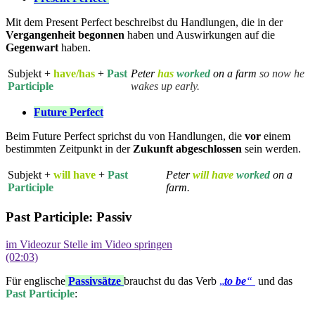
Mit dem Present Perfect beschreibst du Handlungen, die in der
Vergangenheit
begonnen
haben und Auswirkungen auf die
Gegenwart
haben.
Subjekt +
have/has
+
Past
Peter
has
worked
on a farm
so now he
Participle
wakes up early.
Future Perfect
Beim Future Perfect sprichst du von Handlungen, die
vor
einem
bestimmten Zeitpunkt in der
Zukunft
abgeschlossen
sein werden.
Subjekt +
will have
+
Past
Peter
will have
worked
on a
Participle
farm.
Past Participle: Passiv
im Video
zur Stelle im Video springen
(02:03)
Für englische
Passivsätze
brauchst du das Verb
„
to be
“
und das
Past Participle
: