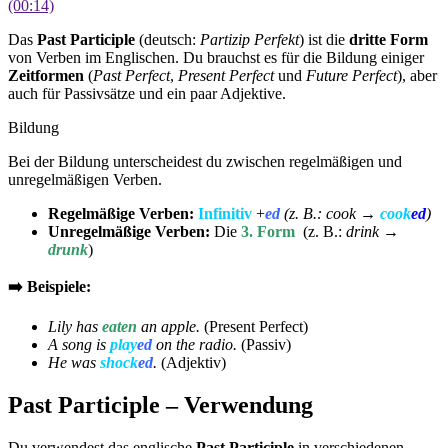
(00:14)
Das
Past Participle
(deutsch:
Partizip Perfekt
) ist die
dritte Form
von Verben im Englischen.
Du brauchst es für die Bildung einiger
Zeitformen
(
Past Perfect
,
Present Perfect
und
Future Perfect
), aber
auch für Passivsätze und ein paar Adjektive.
Bildung
Bei der Bildung unterscheidest du zwischen regelmäßigen und
unregelmäßigen Verben.
Regelmäßige Verben:
Infinitiv
+
ed
(z. B.: cook →
cook
ed
)
Unregelmäßige Verben:
Die
3. Form
(z. B.:
drink →
drunk
)
➡️ Beispiele:
Lily has
eaten
an apple.
(Present Perfect)
A song is
play
ed
on the radio.
(Passiv)
He was
shock
ed
.
(Adjektiv)
Past Participle – Verwendung
Du verwendest das englische
Past Participle
in verschiedenen