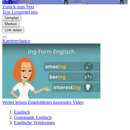
clauses)
“
Zurück zum Text
Text
Lernzettel
neu
Lernplan
Merken
Link teilen
Karrierechance
Weiter lernen
Empfohlenes passendes Video
Englisch
Grammatik Englisch
Englische Verbformen