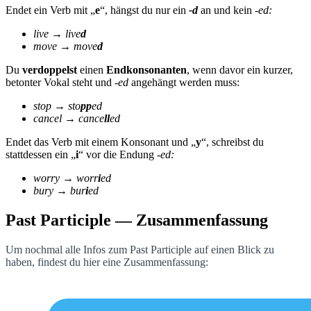
Endet ein Verb mit „
e
“, hängst du nur ein
-d
an und kein
-ed:
live → live
d
move → move
d
Du
verdoppelst
einen
Endkonsonanten
, wenn davor ein kurzer,
betonter Vokal steht und
-ed
angehängt werden muss:
stop → sto
pp
ed
cancel → cance
ll
ed
Endet das Verb mit einem Konsonant und „
y
“, schreibst du
stattdessen ein „
i
“ vor die Endung
-ed:
worry → worr
i
ed
bury → bur
i
ed
Past Participle — Zusammenfassung
Um nochmal alle Infos zum Past Participle auf einen Blick zu
haben, findest du hier eine Zusammenfassung: