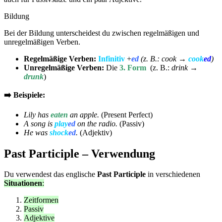
Bildung
Bei der Bildung unterscheidest du zwischen regelmäßigen und
unregelmäßigen Verben.
Regelmäßige Verben:
Infinitiv
+
ed
(z. B.: cook →
cook
ed
)
Unregelmäßige Verben:
Die
3. Form
(z. B.:
drink →
drunk
)
➡️ Beispiele:
Lily has
eaten
an apple.
(Present Perfect)
A song is
play
ed
on the radio.
(Passiv)
He was
shock
ed
.
(Adjektiv)
Past Participle – Verwendung
Du verwendest das englische
Past Participle
in verschiedenen
Situationen
:
Zeitformen
Passiv
Adjektive