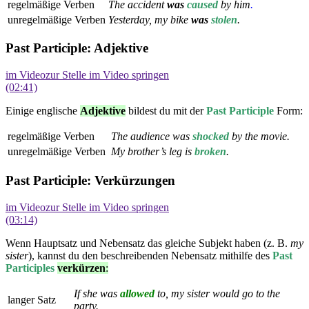
regelmäßige Verben
The accident
was
caused
by him
.
unregelmäßige Verben
Yesterday, my bike
was
stolen
.
Past Participle: Adjektive
im Video
zur Stelle im Video springen
(02:41)
Einige englische
Adjektive
bildest du mit der
Past Participle
Form:
regelmäßige Verben
The audience was
shock
ed
by the movie.
unregelmäßige Verben
My brother’s leg is
broken
.
Past Participle: Verkürzungen
im Video
zur Stelle im Video springen
(03:14)
Wenn Hauptsatz und Nebensatz das gleiche Subjekt haben (z. B.
my
sister
), kannst du den beschreibenden Nebensatz mithilfe des
Past
Participles
verkürzen
:
If she was
allowed
to, my sister would go to the
langer Satz
party.