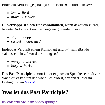
Endet ein Verb mit „
e
“, hängst du nur ein
-d
an und kein
-ed:
live → live
d
move → move
d
Du
verdoppelst
einen
Endkonsonanten
, wenn davor ein kurzer,
betonter Vokal steht und
-ed
angehängt werden muss:
stop → sto
pp
ed
cancel → cance
ll
ed
Endet das Verb mit einem Konsonant und „
y
“, schreibst du
stattdessen ein „
i
“ vor die Endung
-ed:
worry → worr
i
ed
bury → bur
i
ed
Das
Past Participle
kommt in der englischen Sprache sehr oft vor.
Wann du es benutzt und wie du es bildest, erfährst du hier im
Beitrag und im
Video!
Was ist das Past Participle?
im Video
zur Stelle im Video springen