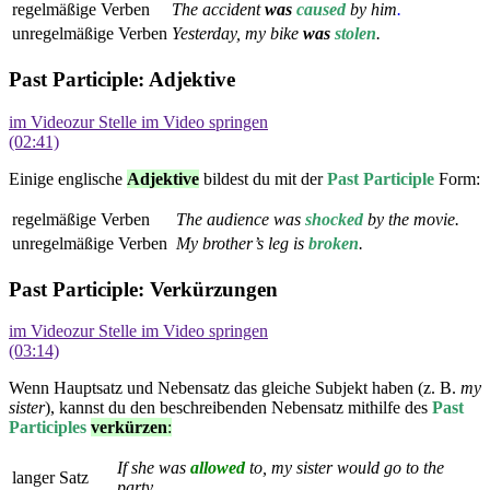
regelmäßige Verben
The accident
was
caused
by him
.
unregelmäßige Verben
Yesterday, my bike
was
stolen
.
Past Participle: Adjektive
im Video
zur Stelle im Video springen
(02:41)
Einige englische
Adjektive
bildest du mit der
Past Participle
Form:
regelmäßige Verben
The audience was
shock
ed
by the movie.
unregelmäßige Verben
My brother’s leg is
broken
.
Past Participle: Verkürzungen
im Video
zur Stelle im Video springen
(03:14)
Wenn Hauptsatz und Nebensatz das gleiche Subjekt haben (z. B.
my
sister
), kannst du den beschreibenden Nebensatz mithilfe des
Past
Participles
verkürzen
:
If she was
allowed
to, my sister would go to the
langer Satz
party.