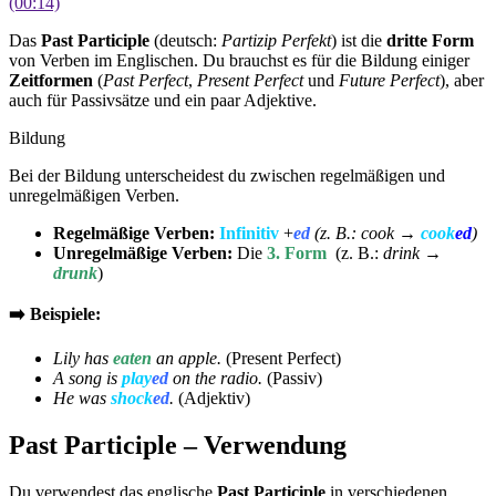
(00:14)
Das
Past Participle
(deutsch:
Partizip Perfekt
) ist die
dritte Form
von Verben im Englischen.
Du brauchst es für die Bildung einiger
Zeitformen
(
Past Perfect
,
Present Perfect
und
Future Perfect
), aber
auch für Passivsätze und ein paar Adjektive.
Bildung
Bei der Bildung unterscheidest du zwischen regelmäßigen und
unregelmäßigen Verben.
Regelmäßige Verben:
Infinitiv
+
ed
(z. B.: cook →
cook
ed
)
Unregelmäßige Verben:
Die
3. Form
(z. B.:
drink →
drunk
)
➡️ Beispiele:
Lily has
eaten
an apple.
(Present Perfect)
A song is
play
ed
on the radio.
(Passiv)
He was
shock
ed
.
(Adjektiv)
Past Participle – Verwendung
Du verwendest das englische
Past Participle
in verschiedenen