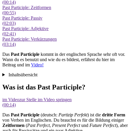
(00:14)
Past Participle: Zeitformen
(00:55)
Past Participle: Passiv
(02:03)
Past Participle: Adjektive
(02:41)
Past Participle: Verkürzungen
(03:14)
Das
Past Participle
kommt in der englischen Sprache sehr oft vor.
Wann du es benutzt und wie du es bildest, erfährst du hier im
Beitrag und im
Video!
Inhaltsübersicht
Was ist das Past Participle?
im Video
zur Stelle im Video springen
(00:14)
Das
Past Participle
(deutsch:
Partizip Perfekt
) ist die
dritte Form
von Verben im Englischen.
Du brauchst es für die Bildung einiger
Zeitformen
(
Past Perfect
,
Present Perfect
und
Future Perfect
), aber
auch für Passivsätze und ein paar Adjektive.