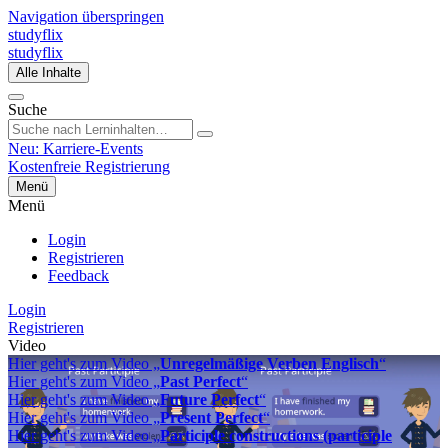
Navigation überspringen
studyflix
studyflix
Alle Inhalte
Suche
Neu: Karriere-Events
Kostenfreie Registrierung
Menü
Menü
Login
Registrieren
Feedback
Login
Registrieren
Video
Hier geht's zum Video „
Unregelmäßige Verben Englisch
“
Hier geht's zum Video „
Past Perfect
“
Hier geht's zum Video „
Future Perfect
“
Hier geht's zum Video „
Present Perfect
“
Hier geht's zum Video „
Participle constructions (participle