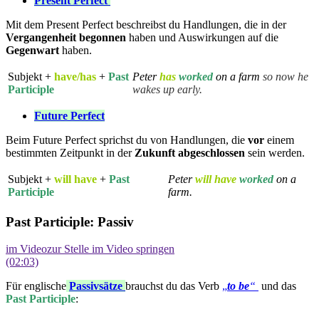
Present Perfect
Mit dem Present Perfect beschreibst du Handlungen, die in der
Vergangenheit
begonnen
haben und Auswirkungen auf die
Gegenwart
haben.
Subjekt +
have/has
+
Past
Peter
has
worked
on a farm
so now he
Participle
wakes up early.
Future Perfect
Beim Future Perfect sprichst du von Handlungen, die
vor
einem
bestimmten Zeitpunkt in der
Zukunft
abgeschlossen
sein werden.
Subjekt +
will have
+
Past
Peter
will have
worked
on a
Participle
farm.
Past Participle: Passiv
im Video
zur Stelle im Video springen
(02:03)
Für englische
Passivsätze
brauchst du das Verb
„
to be
“
und das
Past Participle
: