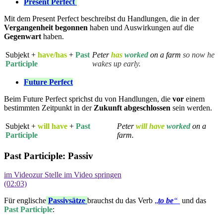
Present Perfect
Mit dem Present Perfect beschreibst du Handlungen, die in der
Vergangenheit
begonnen
haben und Auswirkungen auf die
Gegenwart
haben.
Subjekt +
have/has
+
Past
Peter
has
worked
on a farm
so now he
Participle
wakes up early.
Future Perfect
Beim Future Perfect sprichst du von Handlungen, die
vor
einem
bestimmten Zeitpunkt in der
Zukunft
abgeschlossen
sein werden.
Subjekt +
will have
+
Past
Peter
will have
worked
on a
Participle
farm.
Past Participle: Passiv
im Video
zur Stelle im Video springen
(02:03)
Für englische
Passivsätze
brauchst du das Verb
„
to be
“
und das
Past Participle
: