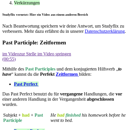
Verkürzungen
Studyflix vernetzt: Hier ein Video aus einem anderen Bereich
Nach Beantwortung speichern wir deine Antwort, um Studyflix zu
verbessern. Mehr dazu erfährst du in unserer
Datenschutzerklärung
.
Past Participle: Zeitformen
im Video
zur Stelle im Video springen
(00:55)
Mithilfe des
Past Participles
und dem konjugierten Hilfsverb „
to
have
“ kannst du die
Perfekt
Zeitformen
bilden:
Past Perfect
Das Past Perfect benutzt du für
vergangene
Handlungen, die
vor
einer anderen Handlung in der Vergangenheit
abgeschlossen
wurden.
Subjekt +
had
+
Past
He
had
finished
his homework before he
Participle
went to bed.