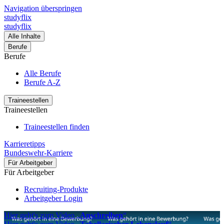
Navigation überspringen
studyflix
studyflix
Alle Inhalte
Berufe
Berufe
Alle Berufe
Berufe A-Z
Traineestellen
Traineestellen
Traineestellen finden
Karrieretipps
Bundeswehr-Karriere
Für Arbeitgeber
Für Arbeitgeber
Recruiting-Produkte
Arbeitgeber Login
Hier geht's zum Video „
Anschreiben
“