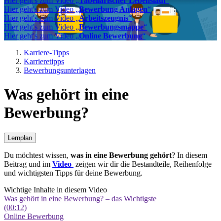
Hier geht's zum Video „
Tabellarischer Lebenslauf
“
Hier geht's zum Video „
Bewerbung Anlagen
“
Hier geht's zum Video „
Arbeitszeugnis
“
Hier geht's zum Video „
Bewerbungsmappe
“
Hier geht's zum Video „
Online Bewerbung
“
Karriere-Tipps
Karrieretipps
Bewerbungsunterlagen
Was gehört in eine
Bewerbung?
Lernplan
Du möchtest wissen,
was in eine Bewerbung gehört
? In diesem
Beitrag und im
Video
zeigen wir dir die Bestandteile, Reihenfolge
und wichtigsten Tipps für deine Bewerbung.
Wichtige Inhalte in diesem Video
Was gehört in eine Bewerbung? – das Wichtigste
(00:12)
Online Bewerbung