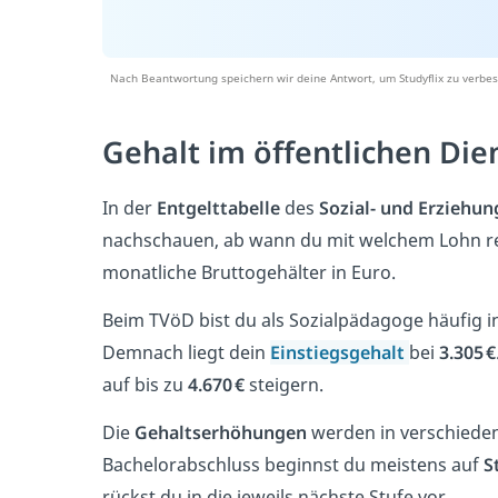
Nach Beantwortung speichern wir deine Antwort, um Studyflix zu verbes
Gehalt im öffentlichen Die
In der
Entgelttabelle
des
Sozial- und Erziehun
nachschauen, ab wann du mit welchem Lohn re
monatliche Bruttogehälter in Euro.
Beim TVöD bist du als Sozialpädagoge häufig i
Demnach liegt dein
Einstiegsgehalt
bei
3.305 €
auf bis zu
4.670 €
steigern.
Die
Gehaltserhöhungen
werden in verschiede
Bachelorabschluss beginnst du meistens auf
S
rückst du in die jeweils nächste Stufe vor.