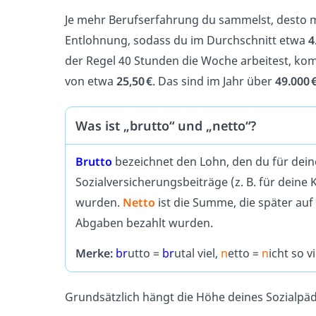
Je mehr Berufserfahrung du sammelst, desto m
Entlohnung, sodass du im Durchschnitt etwa
4
der Regel 40 Stunden die Woche arbeitest, ko
von etwa
25,50
€
. Das sind im Jahr über
49.000 
Was ist „brutto“ und „netto“?
Brutto
bezeichnet den Lohn, den du für deine
Sozialversicherungsbeiträge (z. B. für dein
wurden.
Netto
ist die Summe, die später au
Abgaben bezahlt wurden.
Merke:
br
utto =
br
utal viel,
n
etto =
n
icht so vi
Grundsätzlich hängt die Höhe deines Sozialpä