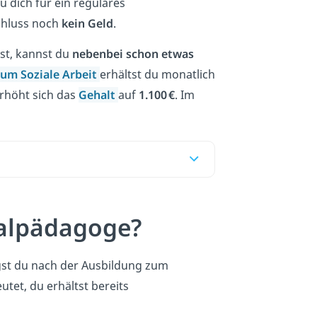
 dich für ein reguläres
chluss noch
kein Geld
.
st, kannst du
nebenbei schon etwas
ium Soziale Arbeit
erhältst du monatlich
rhöht sich das
Gehalt
auf
1.100 €
. Im
ialpädagoge?
st du nach der Ausbildung zum
tet, du erhältst bereits