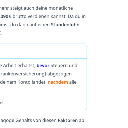
ehr steigt auch deine monatliche
.090 €
brutto verdienen kannst. Da du in
mmst du dann auf einen
Stundenlohn
€
.
 Arbeit erhältst,
bevor
Steuern und
e Krankenversicherung) abgezogen
f deinem Konto landet,
nachdem
alle
el
dagoge Gehalts von diesen
Faktoren
ab: