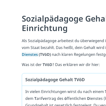
Sozialpädagoge Gehal
Einrichtung
Als Sozialpädagoge arbeitest du überwiegend 
vom Staat bezahlt. Das heißt, dein Gehalt wird
Dienstes
(TVöD)
nach klaren Regelungen festge
Was ist der
TVöD
? Das erklären wir dir hier:
Sozialpädagoge Gehalt TVöD
In vielen Einrichtungen wirst du nach einem
dem
T
arif
v
ertrag des
ö
ffentlichen
D
ienstes 
Grundgehalt ist gesetzlich festgelegt. Du ve