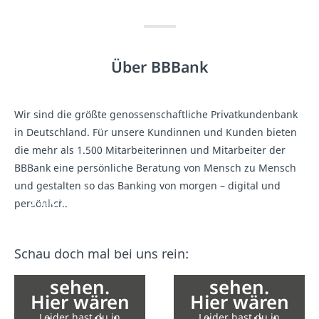
Über BBBank
Wir sind die größte genossenschaftliche Privatkundenbank
in Deutschland. Für unsere Kundinnen und Kunden bieten
die mehr als 1.500 Mitarbeiterinnen und Mitarbeiter der
BBBank eine persönliche Beratung von Mensch zu Mensch
und gestalten so das Banking von morgen – digital und
Hier wären
Hier wären
persönlich.
eigentlich
eigentlich
Inhalte von
Inhalte von
Schau doch mal bei uns rein:
YouTube zu
YouTube zu
sehen.
sehen.
Hier wären
Hier wären
Leider hast du in
Leider hast du in