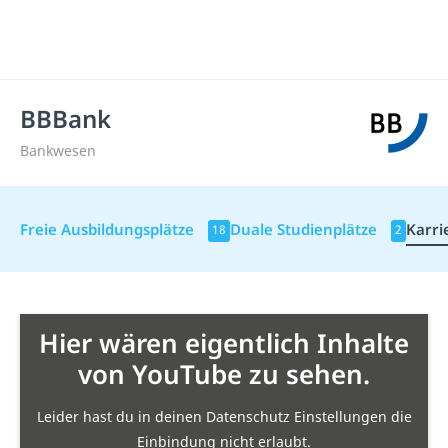
BBBank
Bankwesen
Freie Ausbildungsplätze
Duale Studienplätze
Karri
18
2
Hier wären eigentlich Inhalte
von YouTube zu sehen.
Leider hast du in deinen Datenschutz Einstellungen die
Einbindung nicht erlaubt.