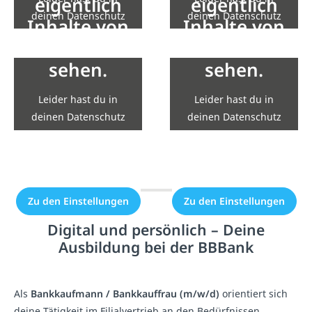
eigentlich
eigentlich
deinen Datenschutz
deinen Datenschutz
Inhalte von
Inhalte von
Einstellungen die
Einstellungen die
YouTube zu
YouTube zu
Einbindung nicht
Einbindung nicht
sehen.
sehen.
erlaubt.
erlaubt.
Leider hast du in
Leider hast du in
Zu den Einstellungen
Zu den Einstellungen
deinen Datenschutz
deinen Datenschutz
Einstellungen die
Einstellungen die
Einbindung nicht
Einbindung nicht
erlaubt.
erlaubt.
Zu den Einstellungen
Zu den Einstellungen
Digital und persönlich – Deine
Ausbildung bei der BBBank
Als
Bankkaufmann / Bankkauffrau (m/w/d)
orientiert sich
deine Tätigkeit im Filialvertrieb an den Bedürfnissen