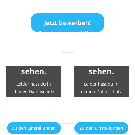
Jetzt bewerben!
Hier wären
Hier wären
eigentlich
eigentlich
Inhalte von
Inhalte von
YouTube zu
YouTube zu
sehen.
sehen.
Leider hast du in
Leider hast du in
deinen Datenschutz
deinen Datenschutz
Einstellungen die
Einstellungen die
Einbindung nicht
Einbindung nicht
erlaubt.
erlaubt.
Zu den Einstellungen
Zu den Einstellungen