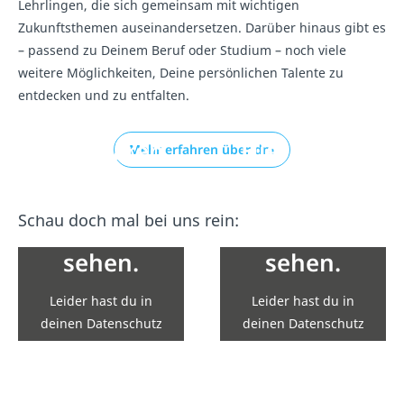
Lehrlingen, die sich gemeinsam mit wichtigen
Zukunftsthemen auseinandersetzen. Darüber hinaus gibt es
– passend zu Deinem Beruf oder Studium – noch viele
weitere Möglichkeiten, Deine persönlichen Talente zu
entdecken und zu entfalten.
Hier wären
Hier wären
Mehr erfahren über dm
eigentlich
eigentlich
Inhalte von
Inhalte von
Schau doch mal bei uns rein:
YouTube zu
YouTube zu
sehen.
sehen.
Leider hast du in
Leider hast du in
deinen Datenschutz
deinen Datenschutz
Einstellungen die
Einstellungen die
Einbindung nicht
Einbindung nicht
erlaubt.
erlaubt.