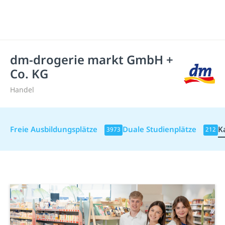
dm-drogerie markt GmbH +
Co. KG
Handel
Freie Ausbildungsplätze
Duale Studienplätze
K
3973
212