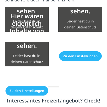
YouTube zu
YouTube zu
sehen.
sehen.
Hier wären
Leider hast du in
Leider hast du in
eigentlich
deinen Datenschutz
deinen Datenschutz
Inhalte von
Einstellungen die
Einstellungen die
YouTube zu
Einbindung nicht
Einbindung nicht
sehen.
erlaubt.
erlaubt.
Leider hast du in
Zu den Einstellungen
Zu den Einstellungen
deinen Datenschutz
Einstellungen die
Einbindung nicht
erlaubt.
Zu den Einstellungen
Interessantes Freizeitangebot? Check!