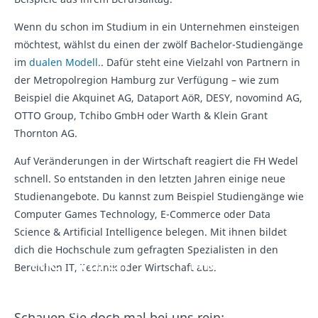
Wenn du schon im Studium in ein Unternehmen einsteigen
möchtest, wählst du einen der zwölf Bachelor-Studiengänge
im
dualen Modell.
. Dafür steht eine Vielzahl von Partnern in
der Metropolregion Hamburg zur Verfügung – wie zum
Beispiel die Akquinet AG, Dataport AöR, DESY, novomind AG,
OTTO Group, Tchibo GmbH oder Warth & Klein Grant
Thornton AG.
Auf Veränderungen in der Wirtschaft reagiert die FH Wedel
schnell. So entstanden in den letzten Jahren einige neue
Studienangebote. Du kannst zum Beispiel Studiengänge wie
Computer Games Technology, E-Commerce oder Data
Science & Artificial Intelligence belegen. Mit ihnen bildet
dich die Hochschule zum gefragten Spezialisten in den
Hier wären
Hier wären
Bereichen IT, Technik oder Wirtschaft aus.
eigentlich
eigentlich
Inhalte von
Inhalte von
Schauen Sie doch mal bei uns rein: