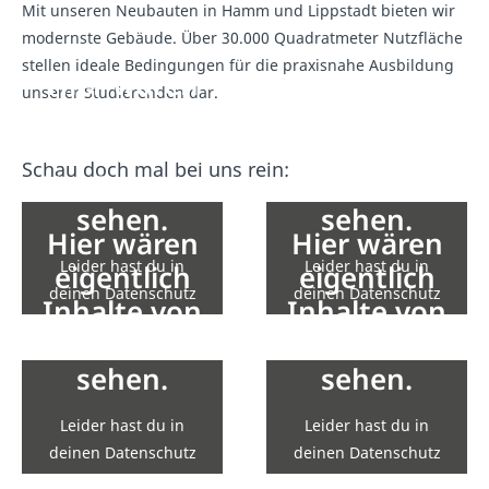
Mit unseren Neubauten in Hamm und Lippstadt bieten wir
modernste Gebäude. Über 30.000 Quadratmeter Nutzfläche
stellen ideale Bedingungen für die praxisnahe Ausbildung
Hier wären
Hier wären
unserer Studierenden dar.
eigentlich
eigentlich
Inhalte von
Inhalte von
Schau doch mal bei uns rein:
YouTube zu
YouTube zu
sehen.
sehen.
Hier wären
Hier wären
Leider hast du in
Leider hast du in
eigentlich
eigentlich
deinen Datenschutz
deinen Datenschutz
Inhalte von
Inhalte von
Einstellungen die
Einstellungen die
YouTube zu
YouTube zu
Einbindung nicht
Einbindung nicht
sehen.
sehen.
erlaubt.
erlaubt.
Leider hast du in
Leider hast du in
Zu den Einstellungen
Zu den Einstellungen
deinen Datenschutz
deinen Datenschutz
Einstellungen die
Einstellungen die