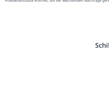
Produktionsstätte eröffnet, um der wachsenden Nachfrage gere
Schi