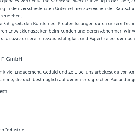
n globales Vertriebs- und Servicenetzwerk frühzeitig in der Lage
ung in den verschiedensten Unternehmensbereichen der Kautschuk,
einzugehen.
 Fähigkeit, den Kunden bei Problemlösungen durch unsere Technik
ngeren Entwicklungszeiten beim Kunden und deren Abnehmer. Wir v
olio sowie unsere Innovationsfähigkeit und Expertise bei der n
tol" GmbH
it viel Engagement, Geduld und Zeit. Bei uns arbeitest du von A
ogramme, die dich bestmöglich auf deinen erfolgreichen Ausbildung
est!
n Industrie