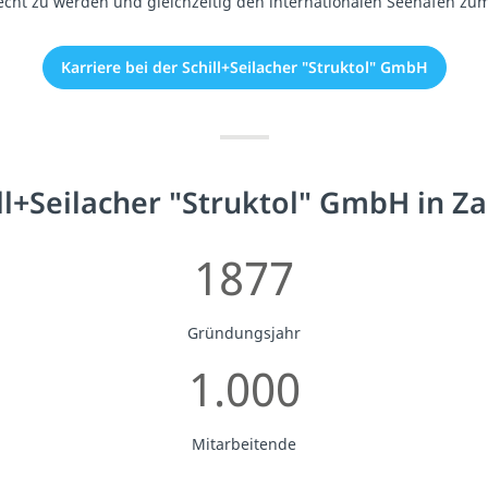
cht zu werden und gleichzeitig den internationalen Seehafen zum
Karriere bei der Schill+Seilacher "Struktol" GmbH
ll+Seilacher "Struktol" GmbH in Z
1877
Gründungsjahr
1.000
Mitarbeitende