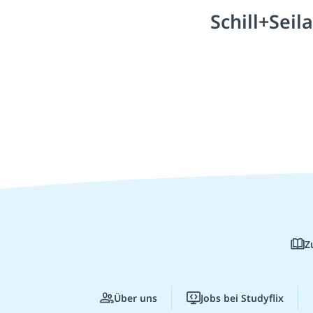
Schill+Sei
Z
Über uns
Jobs bei Studyflix