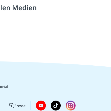
alen Medien
ortal
Presse