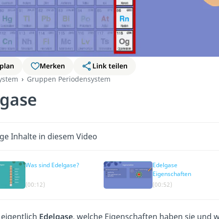
plan
Merken
Link teilen
ystem
Gruppen Periodensystem
lgase
ge Inhalte in diesem Video
Was sind Edelgase?
Edelgase
Eigenschaften
(00:12)
(00:52)
 eigentlich
Edelgase
, welche Eigenschaften haben sie und 