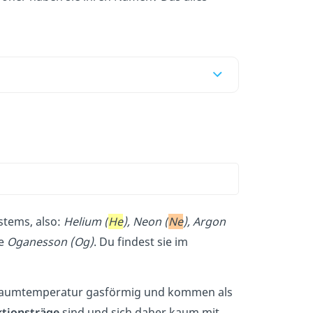
tems, also:
Helium (
He
), Neon (
Ne
), Argon
te
Oganesson (Og)
. Du findest sie im
ei Raumtemperatur gasförmig und kommen als
ktionsträge
sind und sich daher kaum mit