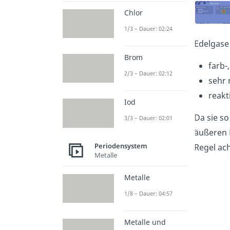
Chlor
1/3 – Dauer: 02:24
Edelgas
Brom
farb-
2/3 – Dauer: 02:12
sehr 
reakt
Iod
Da sie so
3/3 – Dauer: 02:01
äußeren 
Periodensystem
Regel ach
Metalle
Metalle
1/8 – Dauer: 04:57
Metalle und