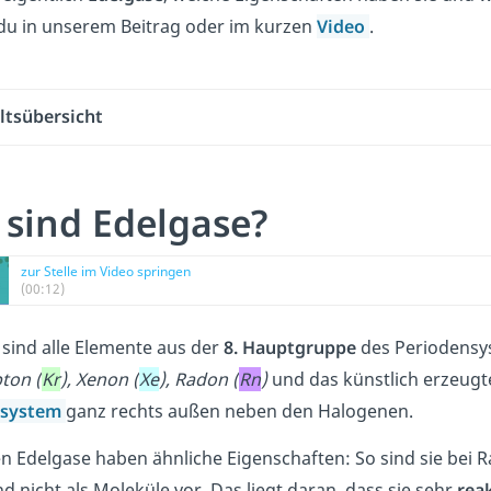
 du in unserem Beitrag oder im kurzen
Video
.
ltsübersicht
sind Edelgase?
zur Stelle im Video springen
(00:12)
sind alle Elemente aus der
8. Hauptgruppe
des Periodensys
pton (
Kr
), Xenon (
Xe
), Radon (
Rn
)
und das künstlich erzeug
nsystem
ganz rechts außen neben den Halogenen.
ben Edelgase haben ähnliche Eigenschaften: So sind sie b
 nicht als Moleküle vor. Das liegt daran, dass sie sehr
rea