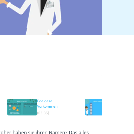
Edelgase
Edelgase
Vorkommen
Verwendun
(03:35)
(04:20)
woher haben sie ihren Namen? Das alles