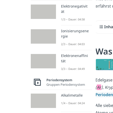
erfährst
Elektronegativit
ät
1/3 – Dauer: 04:58
Inha
Ionisierungsene
rgie
2/3 – Dauer: 04:03
Was 
Elektronenaffini
tät
3/3 – Dauer: 04:49
Edelgase 
Periodensystem
Gruppen Periodensystem
(
Ar
), Kry
Periode
Alkalimetalle
1/4 – Dauer: 04:24
Alle sie
Atome und