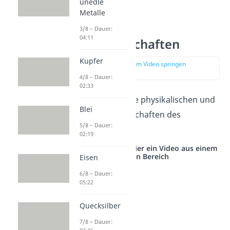
unedle
Metalle
3/8 – Dauer:
04:11
Eisen Eigenschaften
Kupfer
zur Stelle im Video springen
(00:59)
4/8 – Dauer:
02:33
Schauen wir uns die physikalischen und
Blei
chemischen Eigenschaften des
5/8 – Dauer:
Metalls näher an:
02:19
Studyflix vernetzt: Hier ein Video aus einem
anderen Bereich
Eisen
6/8 – Dauer:
05:22
Quecksilber
7/8 – Dauer: