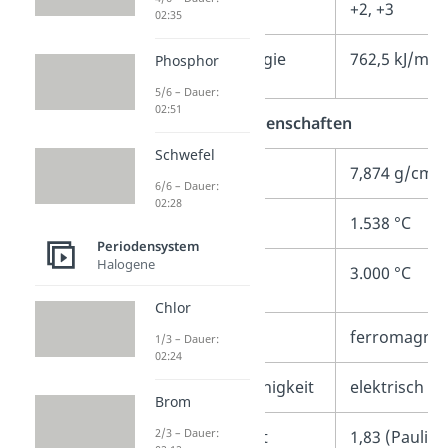
Oxidationsstufen
+2, +3
02:35
Ionisierungsenergie
762,5 kJ/mol
Phosphor
5/6 – Dauer:
02:51
Physikalische Eigenschaften
Schwefel
3
Dichte
7,874 g/cm
6/6 – Dauer:
02:28
Schmelzpunkt
1.538 °C
Periodensystem
Halogene
Siedepunkt
3.000 °C
Chlor
Magnetismus
ferromagnet
1/3 – Dauer:
02:24
elektrische Leitfähigkeit
elektrisch le
Brom
2/3 – Dauer:
Elektronegativität
1,83 (Pauling