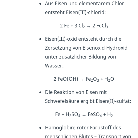
Aus Eisen und elementarem Chlor
entsteht Eisen(III)-chlorid:
2 Fe + 3 Cl
→ 2 FeCl
2
3
Eisen(III)-oxid entsteht durch die
Zersetzung von Eisenoxid-Hydroxid
unter zusätzlicher Bildung von
Wasser:
2 FeO(OH) → Fe
O
+ H
O
2
3
2
Die Reaktion von Eisen mit
Schwefelsäure ergibt Eisen(II)-sulfat:
Fe + H
SO
→ FeSO
+ H
2
4
4
2
Hämoglobin: roter Farbstoff des
menschlichen Blutes – Transport von