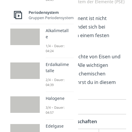
Eisen im Periodensystem der Elemente (PSE)
Periodensystem
Das chemische Element ist nicht
Gruppen Periodensystem
radioaktiv und befindet sich bei
Alkalimetall
Raumtemperatur in einem festen
e
Aggregatzustand.
1/4 – Dauer:
04:24
Wie hoch ist die Dichte von Eisen und
Erdalkalime
ist es magnetisch? Alle wichtigen
talle
physikalischen und chemischen
2/4 – Dauer:
Eigenschaften erfährst du in diesem
04:39
Eisen Steckbrief.
Halogene
Eisen Steckbrief
3/4 – Dauer:
04:57
chemische Eigenschaften
Edelgase