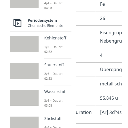
4/4 – Dauer:
Summenformel
Fe
04:58
Ordnungszahl
26
Periodensystem
Chemische Elemente
Gruppe
Eisengruppe 
Kohlenstoff
Nebengrupp
1/6 – Dauer:
02:32
Periode
4
Sauerstoff
Serie
Übergangsme
2/6 – Dauer:
02:53
Aussehen
metallisch-si
Wasserstoff
Atommasse
55,845 u
3/6 – Dauer:
03:08
6
2
Elektronenkonfiguration
[Ar] 3d
4s
Stickstoff
4/6 – Dauer: