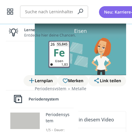
Suche
Neu: Karriere
Lernen lohnt sich!
Entdecke hier deine Chancen.
Lernplan
Merken
Link teilen
Periodensystem
Metalle
Eisen
Periodensystem
Periodensys
Wichtige Inhalte in diesem Video
tem
1/5 – Dauer: