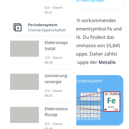
zur Stelle im Video springen
(00:12)
5/5 – Dauer:
05:21
Eisen ist ein natürlich vorkommendes
Periodensystem
Element mit dem Elementsymbol Fe und
Chemie Eigenschaften
der Ordnungszahl 26. Du findest das
Elektronega
Element mit der Atommasse von 55,845
tivität
u in der 8. Nebengruppe. Daher zählst
1/3 – Dauer:
du Eisen zur Stoffgruppe der
Metalle
.
04:58
Ionisierung
senergie
2/3 – Dauer:
04:03
Elektronena
ffinität
3/3 – Dauer:
04:49