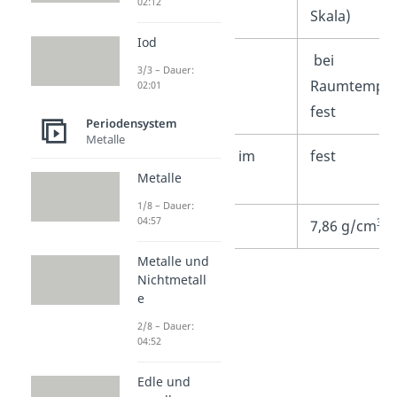
02:12
Skala)
Iod
Aggregatzustand
bei
3/3 – Dauer:
Raumtemper
02:01
fest
Periodensystem
Metalle
Aggregatzustand im
fest
Metalle
Normalzustand
1/8 – Dauer:
04:57
3
Dichte
7,86 g/cm
Metalle und
Nichtmetall
e
2/8 – Dauer:
04:52
Edle und