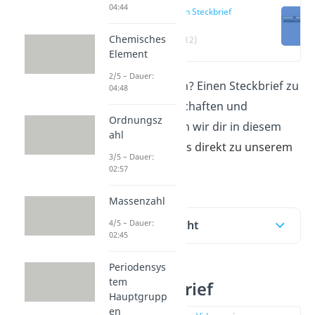
04:44
Eisen Steckbrief
Chemisches
(00:12)
Element
2/5 – Dauer:
Was genau ist Eisen? Einen Steckbrief zu
04:48
Eisen, seine Eigenschaften und
Ordnungsz
Verwendung zeigen wir dir in diesem
ahl
Beitrag.
Hier geht es direkt zu unserem
3/5 – Dauer:
kurzen
Video
!
02:57
Massenzahl
4/5 – Dauer:
Inhaltsübersicht
02:45
Periodensys
tem
Eisen Steckbrief
Hauptgrupp
en