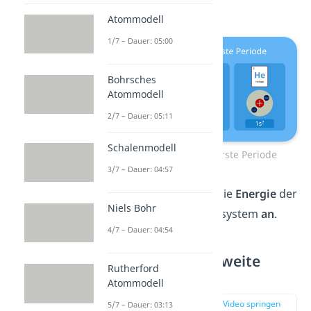
auf die Periode.
Atommodell
1/7 – Dauer: 05:00
Bohrsches
Atommodell
2/7 – Dauer: 05:11
Schalenmodell
Orbitalbesetzung erste Periode
3/7 – Dauer: 04:57
Nachfolgend
steigt
die
Energie
der
Niels Bohr
Orbitale im Periodensystem
an
.
4/7 – Dauer: 04:54
Orbitalmodell zweite
Rutherford
Periode
Atommodell
zur Stelle im Video springen
5/7 – Dauer: 03:13