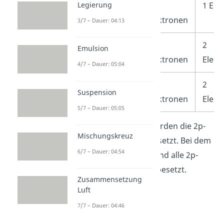
Legierung
Sauerstoff
2
1 Ele
Elektronen
3/7 – Dauer: 04:13
Fluor
2
2
Emulsion
Elektronen
Elekt
4/7 – Dauer: 05:04
Neon
2
2
Suspension
Elektronen
Elekt
5/7 – Dauer: 05:05
Ab
Sauerstoff
(O) werden die 2p-
Mischungskreuz
Orbitale zweifach besetzt. Bei dem
6/7 – Dauer: 04:54
Edelgas
Neon
(Ne) sind alle 2p-
Orbitale vollständig besetzt.
Zusammensetzung
Luft
7/7 – Dauer: 04:46