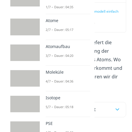
1/7 – Dauer: 04:35
Orbitalmodell einfach
erklärt
Atome
(00:16)
2/7 – Dauer: 05:17
Das
Orbitalmodell
liefert die
Atomaufbau
genauste Beschreibung der
3/7 – Dauer: 04:20
Elektronenhülle eines Atoms. Wo
das Orbitalmodell herkommt und
Moleküle
wie du es nutzt, erklären wir dir
4/7 – Dauer: 04:36
hier oder im
Video
.
Isotope
5/7 – Dauer: 05:18
Inhaltsübersicht
PSE