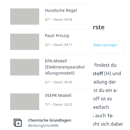
Hundsche Regel
4/7 – Dauer: 04:48
Orbitalmodell erste
Periode
Pauli Prinzip
5/7 – Dauer: 04:17
zur Stelle im Video springen
(02:00)
EPA-Modell
In der ersten Periode findest du
(Elektronenpaarabst
oßungsmodell)
die Elemente
Wasserstoff
(H) und
Helium
(He). Zur Verteilung der
6/7 – Dauer: 05:43
Elektronen verwendest du ein
s-
VSEPR Modell
Orbital
. Bei Wasserstoff ist es
7/7 – Dauer: 02:53
einfach, bei Helium zweifach
besetzt. Du nennst es auch
1s-
Chemische Grundlagen
Orbital
, die Zahl bezieht sich dabei
Bindungsmodelle