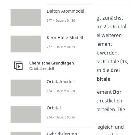
(02:26)
Dalton Atommodell
Auf das 1s-Orbital folgt zunächst
6/7 – Dauer: 04:10
das energetisch höhere 2s-Orbital.
Damit können die zwei weiteren
Kern Hülle Modell
Elektronen bis zum Element
7/7 – Dauer: 04:39
Beryllium
(Be) verteilt werden.
Nachdem die beiden s-Orbitale (1s,
Chemische Grundlagen
Orbitalmodell
2s) besetzt sind, folgen die
drei
hantelförmigen p-Orbitale
.
Orbitalmodell
1/4 – Dauer: 05:28
Sie werden ab dem Element
Bor
(B) verwendet, um die restlichen
Orbital
sechs Elektronen zu verteilen. Die
2/4 – Dauer: 05:26
drei 2p-Orbitale sind
untereinander energiegleich und
Hybridisierung