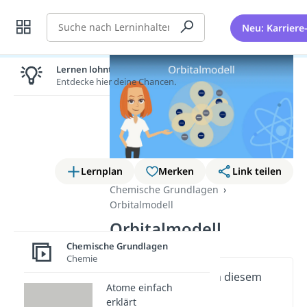
Suche
Neu: Karriere
Lernen lohnt sich!
Entdecke hier deine Chancen.
Lernplan
Merken
Link teilen
Chemische Grundlagen
Orbitalmodell
Orbitalmodell
Chemische Grundlagen
Chemie
Wichtige Inhalte in diesem
Atome einfach
Video
erklärt