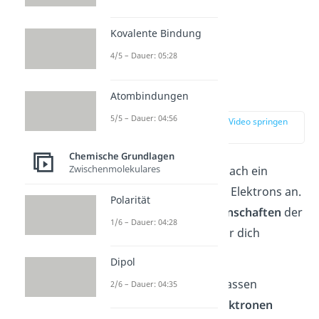
Kovalente Bindung
4/5 – Dauer: 05:28
Orbitale
Atombindungen
5/5 – Dauer: 04:56
zur Stelle im Video springen
(01:12)
Chemische Grundlagen
Zwischenmolekulares
Orbitale geben demnach ein
Aufenthaltsraum des Elektrons an.
Polarität
Die
wichtigsten Eigenschaften
der
1/6 – Dauer: 04:28
Orbitale haben wir für dich
zusammengefasst:
Dipol
in jedes Orbital passen
2/6 – Dauer: 04:35
maximal zwei Elektronen