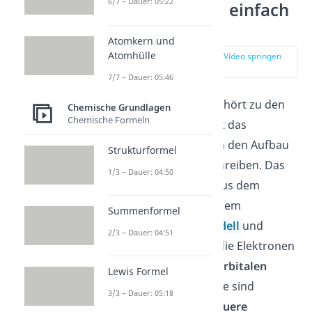
6/7 – Dauer: 05:22
Orbitalmodell einfach
erklärt
Atomkern und
Atomhülle
zur Stelle im Video springen
(00:16)
7/7 – Dauer: 05:46
Das Orbitalmodell gehört zu den
Chemische Grundlagen
Chemische Formeln
Atommodellen
. Es ist das
aktuellste Modell, um den Aufbau
Strukturformel
von Atomen zu beschreiben. Das
1/3 – Dauer: 04:50
Orbitalmodell geht aus dem
Schalenmodell
und dem
Summenformel
Bohrschen Atommodell
und
2/3 – Dauer: 04:51
beschreibt, wie sich die Elektronen
eines Atoms in den
Orbitalen
Lewis Formel
bewegen. Die Orbitale sind
3/3 – Dauer: 05:18
sozusagen eine
genauere