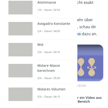
Unschärferelation
nicht exakt
Atommasse
bestimmbar.
1/6 – Dauer: 02:53
Wenn du zunächst mehr über
Avogadro Konstante
Orbitale wissen willst, schau dir
2/6 – Dauer: 04:05
unbedingt unser
Video
dazu an.
Mol
3/6 – Dauer: 04:16
Molare Masse
berechnen
4/6 – Dauer: 05:06
Zum Video: Orbital
Molares Volumen
5/6 – Dauer: 04:15
Studyflix vernetzt: Hier ein Video aus
einem anderen Bereich