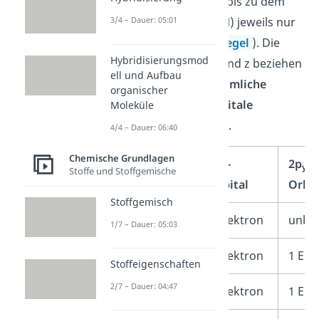
du besetzt sie daher bis zu dem
Element
Stickstoff
(N) jeweils nur
3/4 – Dauer: 05:01
einfach (
Hundsche Regel
). Die
Hybridisierungsmod
Bezeichnungen x, y und z beziehen
ell und Aufbau
sich dabei auf die
räumliche
organischer
Ausrichtung der Orbitale
Moleküle
(Koordinatenachsen).
4/4 – Dauer: 06:40
Chemische Grundlagen
Element
2p
-
2p
-
x
y
Stoffe und Stoffgemische
Orbital
Orbit
Stoffgemisch
Bor
1 Elektron
unbes
1/7 – Dauer: 05:03
Kohlenstoff
1 Elektron
1 Ele
Stoffeigenschaften
2/7 – Dauer: 04:47
Stickstoff
1 Elektron
1 Ele