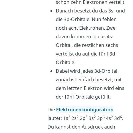
schon zehn Elektronen verteilt.
Danach besetzt du das 3s- und
die 3p-Orbitale. Nun fehlen
noch acht Elektronen. Zwei
davon kommen in das 4s-
Orbital, die restlichen sechs
verteilst du auf die fünf 3d-
Orbitale.
Dabei wird jedes 3d-Orbital
zunächst einfach besetzt, mit
dem letzten Elektron wird eins
der fünf Orbitale gefüllt.
Die
Elektronenkonfiguration
2
2
6
2
6
2
6
lautet: 1s
2s
2p
3s
3p
4s
3d
.
Du kannst den Ausdruck auch