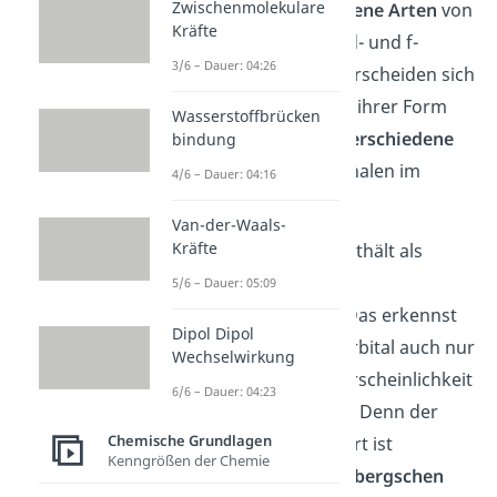
Zwischenmolekulare
es gibt
verschiedene Arten
von
Kräfte
Orbitalen: s-, p-, d- und f-
3/6 – Dauer: 04:26
Orbitale; sie unterscheiden sich
einfach gesagt in ihrer Form
Wasserstoffbrücken
Orbitale haben
verschiedene
bindung
Energien
(wie Schalen im
4/6 – Dauer: 04:16
Schalenmodell)
Van-der-Waals-
Kräfte
Das Orbitalmodell enthält als
erstes Elemente der
5/6 – Dauer: 05:09
Quantenmechanik
. Das erkennst
Dipol Dipol
du daran, dass ein Orbital auch nur
Wechselwirkung
eine Aufenthaltswahrscheinlichkeit
6/6 – Dauer: 04:23
des Elektrons angibt. Denn der
Chemische Grundlagen
genaue Aufenthaltsort ist
Kenngrößen der Chemie
aufgrund der
Heisenbergschen