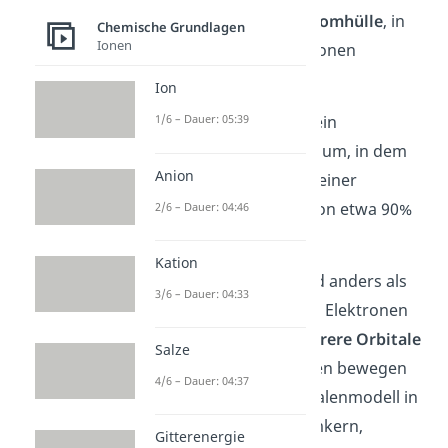
Beschreibung der Atomhülle
, in
Chemische Grundlagen
Ionen
denen sich die Elektronen
befinden.
Ion
Dabei ist ein Orbital ein
1/6 – Dauer: 05:39
dreidimensionaler Raum, in dem
Anion
sich ein Elektron mit einer
Wahrscheinlichkeit von etwa 90%
2/6 – Dauer: 04:46
befindet.
Kation
Im Orbitalmodell sind anders als
3/6 – Dauer: 04:33
im Schalenmodell die Elektronen
eines Atoms auf
mehrere Orbitale
Salze
verteilt. Die Elektronen bewegen
4/6 – Dauer: 04:37
sich nicht wie im Schalenmodell in
Kreisen um den Atomkern,
Gitterenergie