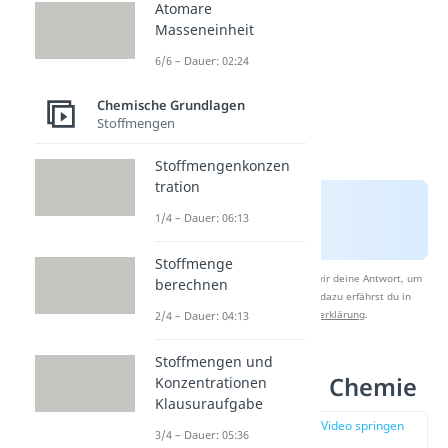
Atomare
Masseneinheit
6/6 – Dauer: 02:24
Chemische Grundlagen
Stoffmengen
Stoffmengenkonzen
tration
1/4 – Dauer: 06:13
Stoffmenge
Nach Beantwortung speichern wir deine Antwort, um
berechnen
Studyflix zu verbessern. Mehr dazu erfährst du in
unserer
Datenschutzerklärung
.
2/4 – Dauer: 04:13
Stoffmengen und
Orbitalmodell Chemie
Konzentrationen
Klausuraufgabe
zur Stelle im Video springen
3/4 – Dauer: 05:36
(01:41)