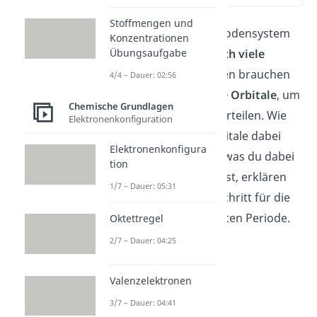
Stoffmengen und
Die Elemente im Periodensystem
Konzentrationen
Übungsaufgabe
haben
unterschiedlich viele
Elektronen
. Deswegen brauchen
4/4 – Dauer: 02:56
sie
wenige oder viele Orbitale
, um
Chemische Grundlagen
ihre Elektronen zu verteilen. Wie
Elektronenkonfiguration
viele und welche Orbitale dabei
Elektronenkonfigura
besetzt werden und was du dabei
tion
berücksichtigen musst, erklären
1/7 – Dauer: 05:31
wir jetzt Schritt für Schritt für die
Elemente bis zur vierten Periode.
Oktettregel
2/7 – Dauer: 04:25
Valenzelektronen
3/7 – Dauer: 04:41