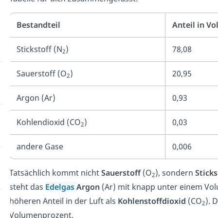
Bestandteil
Anteil in V
Stickstoff (N
)
78,08
2
Sauerstoff (O
)
20,95
2
Argon (Ar)
0,93
Kohlendioxid (CO
)
0,03
2
andere Gase
0,006
Tatsächlich kommt nicht
Sauerstoff
(O
), sondern
Sticks
2
steht das
Edelgas
Argon
(Ar) mit knapp unter einem Vol
höheren Anteil in der Luft als
Kohlenstoffdioxid
(CO
). 
2
Volumenprozent.