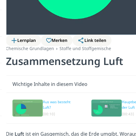
Lernplan
Merken
Link teilen
Chemische Grundlagen
Stoffe und Stoffgemische
Zusammensetzung Luft
Wichtige Inhalte in diesem Video
Aus was besteht
Hauptbe
Luft?
der Luft
(00:10)
(00:43)
Die
Luft
ist ein Gasgemisch, das die Erde umgibt. Woraus