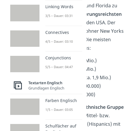
Kalifornien, Texas und Florida zu
Linking Words
einem der
bevölkerungsreichsten
3/5 – Dauer: 03:31
Bundesstaaten
in den USA. Der
Großteil
der Einwohner New Yorks
Connectives
sind
weiß
(57 %). Die meisten
4/5 – Dauer: 03:10
davon kommen aus:
Conjunctions
Italien (ca. 2,5 Mio.)
5/5 – Dauer: 04:47
Irland (ca. 2,3 Mio.)
Deutschland (ca. 1,9 Mio.)
Textarten Englisch
England (ca. 990.000)
Grundlagen Englisch
Polen (ca. 900.000)
Farben Englisch
Die
zweitgrößte
ethnische Gruppe
1/5 – Dauer: 03:05
in New York sind Mittel- bzw.
Lateinamerikaner
(Hispanics) mit
Schulfächer auf