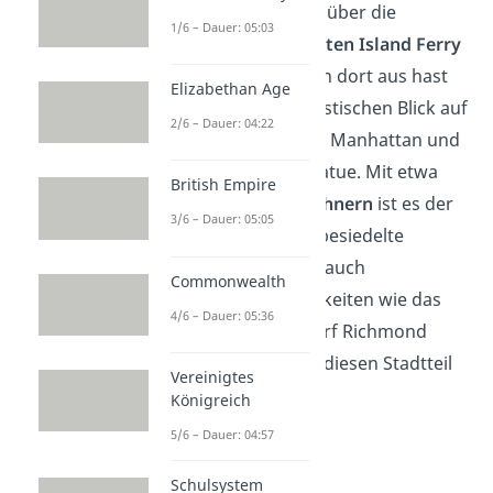
bezeichnet,
ist über die
1/6 – Dauer: 05:03
kostenlose
Staten
Island Ferry
erreichbar. Von dort aus hast
Elizabethan Age
du einen fantastischen Blick auf
2/6 – Dauer: 04:22
die Skyline von Manhattan und
die Freiheitsstatue. Mit etwa
British Empire
500.000 Einwohnern
ist es der
3/6 – Dauer: 05:05
am dünnsten besiedelte
Stadtteil. Aber auch
Commonwealth
Sehenswürdigkeiten wie das
4/6 – Dauer: 05:36
historische Dorf Richmond
Town machen diesen Stadtteil
Vereinigtes
besonders.
Königreich
5/6 – Dauer: 04:57
Schulsystem