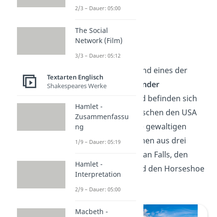
2/3 – Dauer: 05:00
The Social
Network (Film)
Niagarafälle
3/3 – Dauer: 05:12
Die Niagarafälle sind eines der
Textarten Englisch
größten Naturwunder
Shakespeares Werke
Nordamerikas
und befinden sich
Hamlet -
an der Grenze zwischen den USA
Zusammenfassu
und Kanada. Diese gewaltigen
ng
Wasserfälle bestehen aus drei
1/9 – Dauer: 05:19
Teilen: den American Falls, den
Hamlet -
Bridal Veil Falls und den Horseshoe
Interpretation
Falls.
2/9 – Dauer: 05:00
Macbeth -