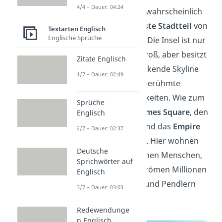
4/4 – Dauer: 04:24
Manhattan ist wahrscheinlich
der
berühmteste Stadtteil
von
Textarten Englisch
Englische Sprüche
New York City. Die Insel ist nur
2
etwa 60 km
groß, aber besitzt
Zitate Englisch
eine beeindruckende Skyline
1/7 – Dauer: 02:49
und viele weltberühmte
Sehenswürdigkeiten. Wie zum
Sprüche
Beispiel den
Times Square
, den
Englisch
Central Park
und das
Empire
2/7 – Dauer: 02:37
State Building
. Hier wohnen
Deutsche
rund 1,6 Millionen Menschen,
Sprichwörter auf
aber täglich strömen Millionen
Englisch
von Touristen und Pendlern
3/7 – Dauer: 03:03
hierher.
Redewendunge
n Englisch