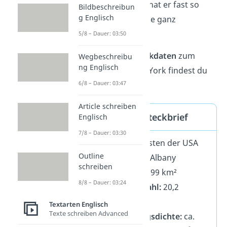
Menschen
. Damit hat er fast so
Bildbeschreibun
g Englisch
viele Einwohner wie ganz
Australien!
5/8 – Dauer: 03:50
Die wichtigsten
Eckdaten
zum
Wegbeschreibu
ng Englisch
Bundesstaat New York findest du
6/8 – Dauer: 03:47
hier:
Article schreiben
New York — Steckbrief
Englisch
7/8 – Dauer: 03:30
Lage:
Nordosten der USA
Outline
Hauptstadt:
Albany
schreiben
Fläche:
141.299 km²
8/8 – Dauer: 03:24
Einwohnerzahl:
20,2
Millionen
Textarten Englisch
Texte schreiben Advanced
Bevölkerungsdichte:
ca.