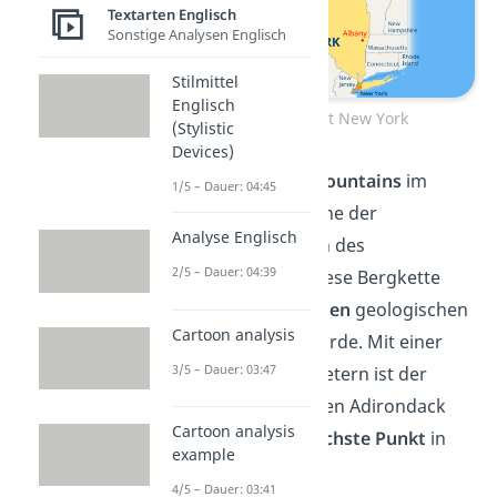
Textarten Englisch
Sonstige Analysen Englisch
Stilmittel
Englisch
Bundesstaat New York
(Stylistic
Devices)
Die
Adirondack Mountains
im
1/5 – Dauer: 04:45
Nordosten sind eine der
Analyse Englisch
Hauptattraktionen des
2/5 – Dauer: 04:39
Bundesstaates. Diese Bergkette
zählt zu den
ältesten
geologischen
Cartoon analysis
Formationen der Erde. Mit einer
3/5 – Dauer: 03:47
Höhe von 1.629 Metern ist der
Mount Marcy
in den Adirondack
Cartoon analysis
Mountains der
höchste Punkt
in
example
New York.
4/5 – Dauer: 03:41