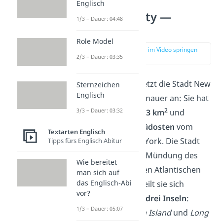
Englisch
New York City —
1/3 – Dauer: 04:48
Geographie
Role Model
zur Stelle im Video springen
2/3 – Dauer: 03:35
(02:53)
Schauen wir uns jetzt die Stadt New
Sternzeichen
Englisch
York City etwas genauer an: Sie hat
2
3/3 – Dauer: 03:32
eine
Fläche
von
783 km
und
befindet sich im
Südosten
vom
Textarten Englisch
Bundesstaat New York. Die Stadt
Tipps fürs Englisch Abitur
liegt direkt an der Mündung des
Wie bereitet
Hudson River in den Atlantischen
man sich auf
das Englisch-Abi
Ozean. Dabei verteilt sie sich
vor?
hauptsächlich auf
drei Inseln
:
1/3 – Dauer: 05:07
Manhattan
,
Staten Island
und
Long