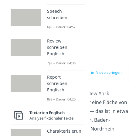
Speech
schreiben
6/8 – Dauer: 04:52
Review
schreiben
New York —
Englisch
Geographie
7/8 – Dauer: 04:36
zur Stelle im Video springen
Report
(00:51)
schreiben
Englisch
Der Bundesstaat New York
8/8 – Dauer: 04:20
erstreckt sich über eine Fläche von
2
etwa 141.300 km
— das ist in etwa
Textarten Englisch
Analyse fiktionaler Texte
so groß wie Bayern, Baden-
Württemberg und Nordrhein-
Charakterisierun