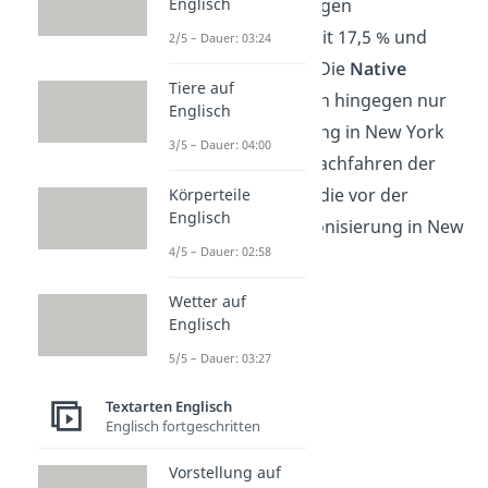
18,4 %. Danach folgen
Englisch
Afroamerikaner mit 17,5 % und
2/5 – Dauer: 03:24
Asiaten mit 8,1 %. Die
Native
Tiere auf
Americans
machen hingegen nur
Englisch
1 %
der Bevölkerung in New York
3/5 – Dauer: 04:00
aus. Sie sind die Nachfahren der
indigenen Völker, die vor der
Körperteile
Englisch
europäischen Kolonisierung in New
4/5 – Dauer: 02:58
York lebten.
Wetter auf
Englisch
5/5 – Dauer: 03:27
Textarten Englisch
Englisch fortgeschritten
Vorstellung auf