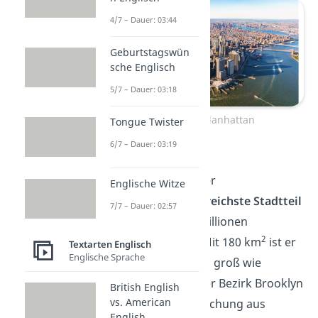
4/7 – Dauer: 03:44
Geburtstagswün
sche Englisch
5/7 – Dauer: 03:18
Stadtteil Manhattan
Tongue Twister
6/7 – Dauer: 03:19
Brooklyn:
Brooklyn ist der
Englische Witze
bevölkerungsreichste
Stadtteil
7/7 – Dauer: 02:57
mit über 2,5 Millionen
2
Einwohnern. Mit 180 km
ist er
Textarten Englisch
Englische Sprache
fast dreimal so groß wie
Manhattan. Der Bezirk Brooklyn
British English
vs. American
bietet eine Mischung aus
English