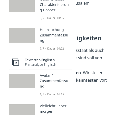
Juden leben als Jerusalem
Charakterisierun
g Cooper
Einwohner hat!
6/7 – Dauer: 01:55
New York —
Heimsuchung –
Zusammenfassu
Sehenswürdigkeiten
ng
7/7 – Dauer: 04:22
Sowohl der Bundesstaat als auch
die Stadt New York sind voll von
Textarten Englisch
Filmanalyse Englisch
faszinierenden
Sehenswürdigkeiten
. Wir stellen
Avatar 1
dir ein paar der
bekanntesten
vor:
Zusammenfassu
ng
1/3 – Dauer: 05:15
Vielleicht lieber
morgen