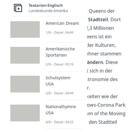
Queens
:
Textarten Englisch
2
Mit 280 km
ist Queens der
Landeskunde Amerika
flächengrößte Stadtteil
. Dort
American Dream
wohnen etwa 2,3 Millionen
1/8 – Dauer: 04:49
Menschen. Queens ist ein
Schmelztiegel der Kulturen,
Amerikanische
denn die Einwohner stammen
Sportarten
aus
über 120 Ländern
. Diese
2/8 – Dauer: 05:16
Vielfalt spiegelt sich in der
Schulsystem
Kultur und Gastronomie des
USA
Stadtteils wider.
3/8 – Dauer: 04:49
Sehenswürdigkeiten wie der
Flushing Meadows-Corona Park
Nationalhymne
USA
und das Museum of the Moving
Image machen den Stadtteil
4/8 – Dauer: 04:22
einzigartig.