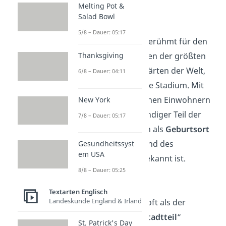
Melting Pot &
Salad Bowl
Die Bronx
:
5/8 – Dauer: 05:17
Die Bronx ist berühmt für den
Bronx Zoo, einen der größten
Thanksgiving
botanischen Gärten der Welt,
6/8 – Dauer: 04:11
und das Yankee Stadium. Mit
rund 1,4 Millionen Einwohnern
New York
ist sie ein lebendiger Teil der
7/8 – Dauer: 05:17
Stadt, der auch als
Geburtsort
des Hip-Hop
und des
Gesundheitssyst
em USA
Breakdance
bekannt ist.
8/8 – Dauer: 05:25
Staten Island:
Textarten Englisch
Landeskunde England & Irland
Staten Island, oft als der
„
vergessene Stadtteil
“
St. Patrick's Day