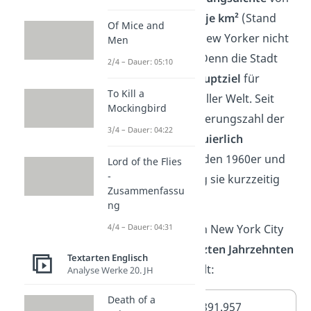
10.356 Einwohner je km²
(Stand
Of Mice and
2020), haben die New Yorker nicht
Men
gerade viel Platz. Denn die Stadt
2/4 – Dauer: 05:10
war und ist ein
Hauptziel
für
To Kill a
Einwanderer aus aller Welt. Seit
Mockingbird
1750 ist die Bevölkerungszahl der
3/4 – Dauer: 04:22
Metropole
kontinuierlich
gestiegen
. Nur in den 1960er und
Lord of the Flies
-
1980er Jahren ging sie kurzzeitig
Zusammenfassu
zurück.
ng
Die Bevölkerung in New York City
4/4 – Dauer: 04:31
hat sich in den
letzten Jahrzehnten
Textarten Englisch
wie folgt entwickelt:
Analyse Werke 20. JH
Death of a
1950
7.891.957