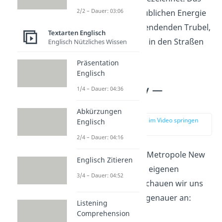
2/2 – Dauer: 03:06
liegt an der unglaublichen Energie
und dem niemals endenden Trubel,
Textarten Englisch
der Tag und Nacht in den Straßen
Englisch Nützliches Wissen
herrscht.
Präsentation
Englisch
New York City —
1/4 – Dauer: 04:36
Stadtteile
Abkürzungen
zur Stelle im Video springen
Englisch
(03:28)
2/4 – Dauer: 04:16
Jeder Stadtteil der Metropole New
Englisch Zitieren
York City hat seine eigenen
3/4 – Dauer: 04:52
Besonderheiten. Schauen wir uns
die
Bezirke
etwas genauer an:
Listening
Comprehension
Manhattan: