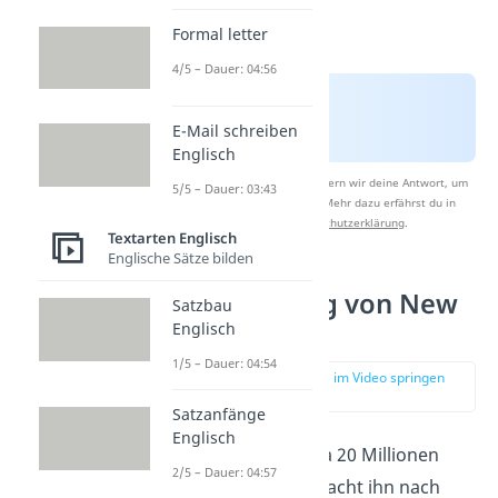
Formal letter
4/5 – Dauer: 04:56
E-Mail schreiben
Englisch
Nach Beantwortung speichern wir deine Antwort, um
5/5 – Dauer: 03:43
Studyflix zu verbessern. Mehr dazu erfährst du in
unserer
Datenschutzerklärung
.
Textarten Englisch
Englische Sätze bilden
Bevölkerung von New
Satzbau
York
Englisch
1/5 – Dauer: 04:54
zur Stelle im Video springen
(01:40)
Satzanfänge
Englisch
New York hat etwa 20 Millionen
2/5 – Dauer: 04:57
Einwohner. Das macht ihn nach