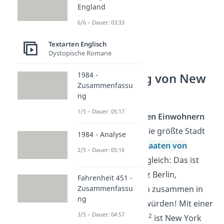
England
6/6 – Dauer: 03:33
Textarten Englisch
Dystopische Romane
1984 -
Bevölkerung von New
Zusammenfassu
York City
ng
1/5 – Dauer: 05:17
Mit über
8 Millionen Einwohnern
ist New York City die größte Stadt
1984 - Analyse
der
Vereinigten Staaten von
2/5 – Dauer: 05:16
Amerika.
Zum Vergleich: Das ist
fast so, als ob ganz Berlin,
Fahrenheit 451 -
München und Köln zusammen in
Zusammenfassu
ng
einer Stadt leben würden! Mit einer
3/5 – Dauer: 04:57
2
Fläche
von 783 km
ist New York