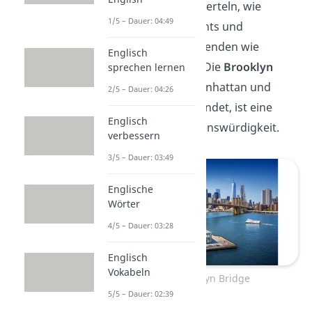
historischen Vierteln, wie
1/5 – Dauer: 04:49
Brooklyn Heights und
trendigen Gegenden wie
Englisch
Williamsburg. Die
Brooklyn
sprechen lernen
Bridge
, die Manhattan und
2/5 – Dauer: 04:26
Brooklyn verbindet, ist eine
Englisch
ikonische Sehenswürdigkeit.
verbessern
3/5 – Dauer: 03:49
Englische
Wörter
4/5 – Dauer: 03:28
Englisch
Vokabeln
Die Brooklyn Bridge
5/5 – Dauer: 02:39