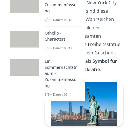
Obwohl sie oft mit New York City
Zusammenfassu
assoziiert werden, sind diese
ng
beiden nationalen Wahrzeichen
7/9 – Dauer: 05:32
wichtige Bestandteile der
Othello -
Geschichte des gesamten
Characters
Bundesstaates. Die Freiheitsstatue
8/9 – Dauer: 05:33
(Statue of Liberty), ein Geschenk
Frankreichs, steht als
Symbol für
Ein
Sommernachtstr
Freiheit
und
Demokratie
.
aum -
Zusammenfassu
ng
9/9 – Dauer: 05:11