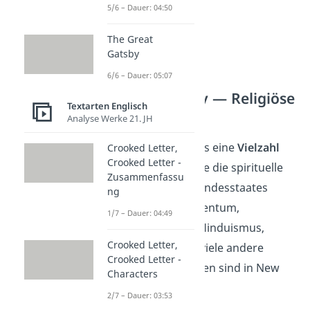
5/6 – Dauer: 04:50
The Great
Gatsby
6/6 – Dauer: 05:07
New York City — Religiöse
Textarten Englisch
Gruppen
Analyse Werke 21. JH
In New York gibt es eine
Vielzahl
Crooked Letter,
Crooked Letter -
von Religionen
, die die spirituelle
Zusammenfassu
Landschaft des Bundesstaates
ng
bereichern. Christentum,
1/7 – Dauer: 04:49
Judentum, Islam, Hinduismus,
Crooked Letter,
Buddhismus und viele andere
Crooked Letter -
Glaubensrichtungen sind in New
Characters
York vertreten.
2/7 – Dauer: 03:53