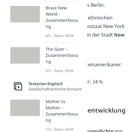
City aber kleiner als Berlin.
Brave New
World -
Die Verteilung der ethnischen
Zusammenfassu
Gruppen im Bundesstaat New York
ng
spiegelt sich auch in der Stadt
New
4/5 – Dauer: 04:58
York City
wider:
The Giver -
Zusammenfassu
Weiße: 35 %
ng
Mittel- bzw. Lateinamerikaner:
5/5 – Dauer: 04:50
27 %
Afroamerikaner: 24 %
Textarten Englisch
Gesellschaftskritische Romane
Asiaten: 12 %
Mother to
Mother -
Bevölkerungsentwicklung
Zusammenfassu
ng
1/4 – Dauer: 04:49
Mit einer
Bevölkerungsdichte
von