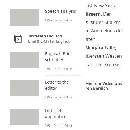
Neben den Bergen ist New York
Speech analysis
auch reich an
Gewässern
. Der
5/5 – Dauer: 04:29
bedeutendste Fluss ist der 500 km
lange
Hudson River
. Auch eines der
Textarten Englisch
weltweit bekanntesten
Brief & E-Mail in Englisch
Naturwunder, die
Niagara Fälle
,
Englisch Brief
befindet sich im äußersten Westen
schreiben
des Bundesstaates an der Grenze
1/5 – Dauer: 04:08
zu Kanada.
Letter to the
Studyflix vernetzt: Hier ein Video aus
einem anderen Bereich
editor
2/5 – Dauer: 03:53
Letter of
application
3/5 – Dauer: 04:41