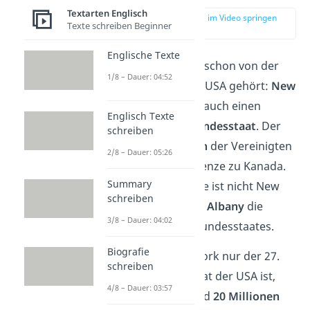
Textarten Englisch
zur Stelle im Video springen
Texte schreiben Beginner
(00:16)
Englische Texte
Du hast sicherlich schon von der
1/8 – Dauer: 04:52
größten Stadt der USA gehört:
New
York
. Aber es gibt auch einen
Englisch Texte
gleichnamigen
Bundesstaat
. Der
schreiben
liegt im
Nordosten
der Vereinigten
2/8 – Dauer: 05:26
Staaten an der Grenze zu Kanada.
Summary
Interessanterweise ist nicht New
schreiben
York City, sondern
Albany
die
3/8 – Dauer: 04:02
Hauptstadt
des Bundesstaates.
Biografie
Auch wenn New York nur der 27.
schreiben
größte Bundesstaat der USA ist,
4/8 – Dauer: 03:57
beherbergt er rund
20 Millionen