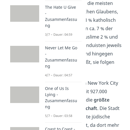
Mit etwa 60 % sind die meisten
The Hate U Give
Menschen christlichen Glaubens,
-
Zusammenfassu
wobei davon ca. 33 % katholisch
ng
sind. Juden machen ca. 7 % der
3/7 – Dauer: 04:59
Einwohner aus, Muslime 2 % und
Buddhisten und Hinduisten jeweils
Never Let Me Go
1 %. Ganze 27 % sind hingegen
-
Zusammenfassu
Atheisten.
Das heißt, sie folgen
ng
keiner Religion.
4/7 – Dauer: 04:57
Schon gewusst?
In New York City
One of Us Is
bilden die
Juden
mit 927.000
Lying -
Anhängern (12 %) die
größte
Zusammenfassu
ng
Glaubensgemeinschaft
. Die Stadt
hat damit die größte jüdische
5/7 – Dauer: 03:58
Gemeinde der Welt, da dort mehr
Coast to Coast -