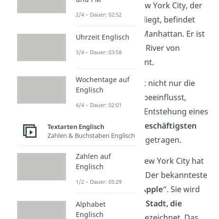
einzige Teil von New York City, der
2/4 – Dauer: 02:52
auf dem
Festland
liegt, befindet
sich nördlich von Manhattan. Er ist
Uhrzeit Englisch
durch den Harlem River von
3/4 – Dauer: 03:58
Manhattan getrennt.
Wochentage auf
Diese Insellage hat nicht nur die
Englisch
Stadtentwicklung beeinflusst,
4/4 – Dauer: 02:01
sondern auch zur Entstehung eines
der größten und
geschäftigsten
Textarten Englisch
Zahlen & Buchstaben Englisch
Häfen
der Welt beigetragen.
Zahlen auf
Schon gewusst?
New York City hat
Englisch
viele Spitznamen
. Der bekannteste
1/2 – Dauer: 05:29
ist wohl „
The Big Apple
“. Sie wird
aber auch als „
Die Stadt, die
Alphabet
Englisch
niemals schläft
“ bezeichnet. Das