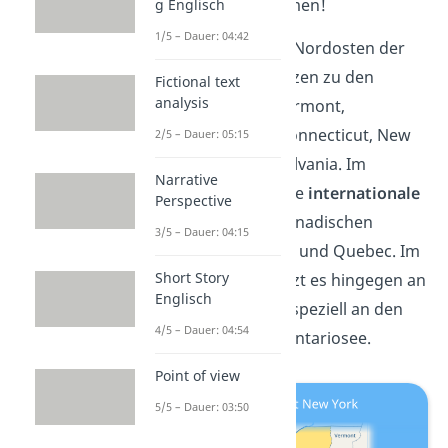
Westfalen zusammen!
g Englisch
1/5 – Dauer: 04:42
New York liegt im Nordosten der
USA und hat Grenzen zu den
Fictional text
analysis
Bundesstaaten Vermont,
Massachusetts, Connecticut, New
2/5 – Dauer: 05:15
Jersey und Pennsylvania. Im
Narrative
Norden teilt es eine
internationale
Perspective
Grenze
mit den kanadischen
3/5 – Dauer: 04:15
Provinzen Ontario und Quebec. Im
Short Story
Nordwesten
grenzt es hingegen an
Englisch
die
Großen Seen
, speziell an den
4/5 – Dauer: 04:54
Eriesee und den Ontariosee.
Point of view
5/5 – Dauer: 03:50