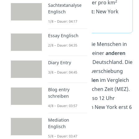
2
143 Einwohner pro km
Sachtextanalyse
Größte Stadt:
New York
Englisch
City
1/8 – Dauer: 04:17
Essay Englisch
Schon gewusst?
Die Menschen in
2/8 – Dauer: 04:35
New York leben in einer
anderen
Zeitzone
als wir in Deutschland. Die
Diary Entry
Stadt hat eine Zeitverschiebung
3/8 – Dauer: 04:45
von
minus 6 Stunden
im Vergleich
zur Mitteleuropäischen Zeit (MEZ).
Blog entry
schreiben
Wenn es bei uns also 12 Uhr
4/8 – Dauer: 03:57
mittags ist, ist es in New York erst 6
Uhr morgens.
Mediation
Englisch
5/8 – Dauer: 03:47