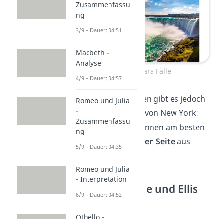
Zusammenfassu
ng
3/9 – Dauer: 04:51
Macbeth -
Analyse
Die Niagara Fälle
4/9 – Dauer: 04:57
Einen kleinen Haken gibt es jedoch
Romeo und Julia
-
für die Einwohner von New York:
Zusammenfassu
Die Wasserfälle können am besten
ng
von der
kanadischen Seite
aus
5/9 – Dauer: 04:35
bestaunt werden.
Romeo und Julia
- Interpretation
Freiheitsstatue und Ellis
6/9 – Dauer: 04:52
Island
Othello -