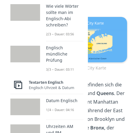
Island
.
Wie viele Wörter
sollte man im
Englisch-Abi
schreiben?
2/3 – Dauer: 03:56
Englisch
mündliche
Prüfung
New York City Karte
3/3 – Dauer: 03:11
Textarten Englisch
Auf
Long Island
befinden sich die
Englisch Uhrzeit & Datum
Bezirke
Brooklyn
und
Queens
. Der
Datum Englisch
Hudson River trennt Manhattan
von New Jersey, während der East
1/4 – Dauer: 04:16
River Manhattan von Brooklyn und
Uhrzeiten AM
Queens trennt. Die
Bronx
, der
und PM