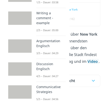
1/5 – Dauer: 03:58
New York
Writing a
comment -
(00:16)
example
2/5 – Dauer: 05:00
Möchtest du mehr über
New York
erfahren? Die spannendsten
Argumentation
Englisch
Fakten und Details über den
3/5 – Dauer: 04:29
Bundesstaat und die Stadt findest
du in diesem Beitrag und im
Video
.
Discussion
Englisch
4/5 – Dauer: 04:27
Inhaltsübersicht
Communicative
Strategies
5/5 – Dauer: 04:56
New York