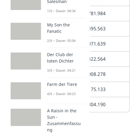
Salesman
1/6 – Dauer: 04:34
1960
7.781.984
My Son the
1970
7.895.563
Fanatic
2/6 – Dauer: 05:04
1980
7.071.639
Der Club der
1990
7.322.564
toten Dichter
3/6 – Dauer: 04:21
2000
8.008.278
Farm der Tiere
2010
8.175.133
4/6 – Dauer: 04:23
2020
8.804.190
A Raisin in the
Sun -
Zusammenfassu
ng