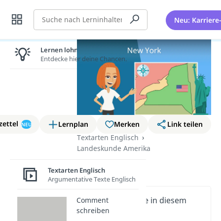
Suche
Neu: Karriere
Lernen lohnt sich!
Entdecke hier deine Chancen.
zettel
Lernplan
Merken
Link teilen
NEU
Textarten Englisch
Landeskunde Amerika
New York
Textarten Englisch
Argumentative Texte Englisch
Wichtige Inhalte in diesem
Comment
schreiben
Video