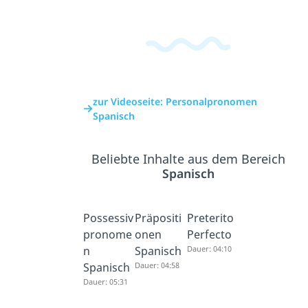
zur Videoseite: Personalpronomen
Spanisch
Beliebte Inhalte aus dem Bereich
Spanisch
Possessiv
Präpositi
Preterito
pronome
onen
Perfecto
n
Spanisch
Dauer: 04:10
Spanisch
Dauer: 04:58
Dauer: 05:31