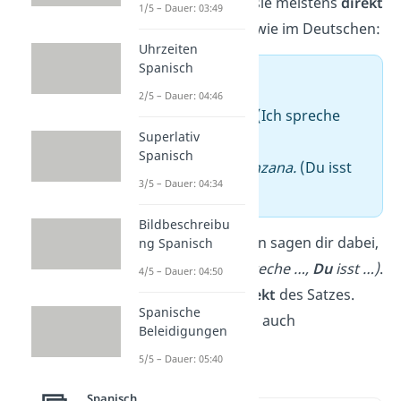
In einem Satz stehen sie meistens
direkt
1/5 – Dauer: 03:49
vor dem Verb
, genau wie im Deutschen:
Uhrzeiten
Spanisch
➡️ Beispiel
2/5 – Dauer: 04:46
–
Yo
hablo español.
(Ich spreche
Superlativ
Spanisch.)
Spanisch
–
Tú
comes una manzana.
(Du isst
3/5 – Dauer: 04:34
einen Apfel.)
Bildbeschreibu
Die Personalpronomen sagen dir dabei,
ng Spanisch
wer
etwas tut
(
Ich
spreche …,
Du
isst …)
.
4/5 – Dauer: 04:50
Sie sind also das
Subjekt
des Satzes.
Spanische
Deshalb nennst du sie auch
Beleidigungen
Subjektpronomen
.
5/5 – Dauer: 05:40
Spanisch