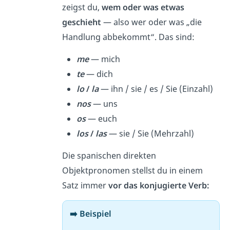
zeigst du,
wem oder was
etwas
geschieht
— also wer oder was „die
Handlung abbekommt“. Das sind:
me
— mich
te
— dich
lo
/
la
— ihn / sie / es / Sie (Einzahl)
nos
— uns
os
— euch
los
/
las
— sie / Sie (Mehrzahl)
Die spanischen direkten
Objektpronomen stellst du in einem
Satz immer
vor das konjugierte Verb:
➡️ Beispiel