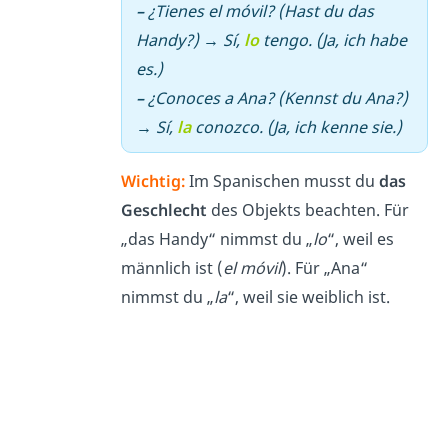
–
¿Tienes el móvil? (Hast du das
Handy?)
→
Sí,
lo
tengo. (Ja, ich habe
es.)
–
¿Conoces a Ana? (Kennst du Ana?)
→
Sí,
la
conozco. (Ja, ich kenne sie.)
Wichtig:
Im Spanischen musst du
das
Geschlecht
des Objekts beachten. Für
„das Handy“ nimmst du „
lo
“, weil es
männlich ist (
el móvil
). Für „Ana“
nimmst du „
la
“, weil sie weiblich ist.