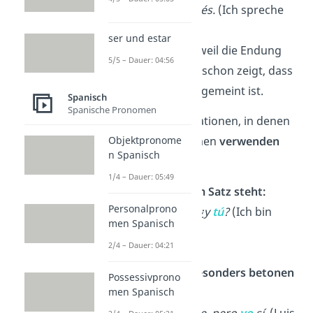
➡️
Beispiel:
Habl
o
inglés.
(Ich spreche
Englisch.)
ser und estar
→
Hier steht kein
yo
, weil die Endung
5/5 – Dauer: 04:56
„
o
“ vom Verb
„hablo“
schon zeigt, dass
die
erste Person
(ich) gemeint ist.
Spanisch
Spanische Pronomen
Trotzdem gibt es Situationen, in denen
Objektpronome
du die Subjektpronomen
verwenden
n Spanisch
solltest:
1/4 – Dauer: 05:49
Wenn kein Verb
im Satz steht:
Personalprono
➡️
Estoy cansado, ¿y
tú
?
(Ich bin
men Spanisch
müde, und du?)
2/4 – Dauer: 04:21
Wenn du etwas besonders betonen
Possessivprono
men Spanisch
willst:
➡️
Luis no va al cine, pero
yo
sí.
(Luis