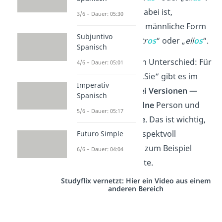
Sobald ein
Mann
dabei ist,
3/6 – Dauer: 05:30
verwendest du die männliche Form
Subjuntivo
„
nosotr
os
“, „
vosotr
os
“ oder „
ell
os
“.
Spanisch
Und es gibt noch einen Unterschied: Für
4/6 – Dauer: 05:01
die
Höflichkeitsform
„Sie“ gibt es im
Imperativ
Spanischen gleich
zwei Versionen
—
Spanisch
„
usted
“ für eine
einzelne
Person und
5/6 – Dauer: 05:17
„
ustedes
“ für
mehrere
. Das ist wichtig,
wenn du jemanden respektvoll
Futuro Simple
ansprechen willst, wie zum Beispiel
6/6 – Dauer: 04:04
Lehrer oder ältere Leute.
Studyflix vernetzt: Hier ein Video aus einem
anderen Bereich