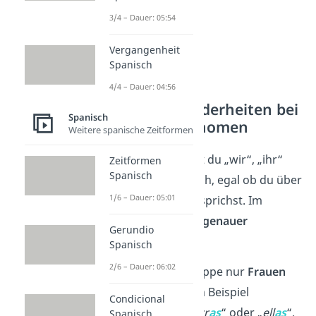
3/4 – Dauer: 05:54
Vergangenheit
Spanisch
4/4 – Dauer: 04:56
Achtung: Besonderheiten bei
Spanisch
den Subjektpronomen
Weitere spanische Zeitformen
Im Deutschen benutzt du „wir“, „ihr“
Zeitformen
Spanisch
oder „sie“ immer gleich, egal ob du über
1/6 – Dauer: 05:01
Frauen oder Männer
sprichst. Im
Spanischen musst du
genauer
Gerundio
unterscheiden:
Spanisch
2/6 – Dauer: 06:02
Wenn in einer Gruppe nur
Frauen
sind, sagst du zum Beispiel
Condicional
„
nosotr
as
“, „
vosotr
as
“ oder „
ell
as
“.
Spanisch