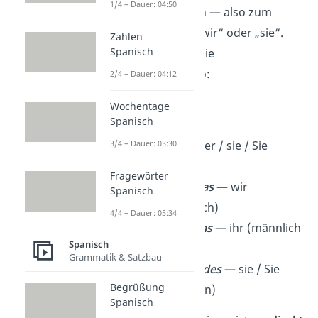
1/4 – Dauer: 04:50
Personen zu sprechen — also zum
Beispiel: „ich“, „du“, „wir“ oder „sie“.
Zahlen
Spanisch
Auf Spanisch heißen die
Personalpronomen so:
2/4 – Dauer: 04:12
yo
— ich
Wochentage
Spanisch
tú
— du
él
/
ella
/
usted
— er / sie / Sie
3/4 – Dauer: 03:30
(Höflichkeitsform)
Fragewörter
nosotros
/
nosotras
— wir
Spanisch
(männlich / weiblich)
4/4 – Dauer: 05:34
vosotros
/
vosotras
— ihr (männlich
Spanisch
/ weiblich)
Grammatik & Satzbau
ellos
/
ellas
/
ustedes
— sie / Sie
Begrüßung
(mehrere Personen)
Spanisch