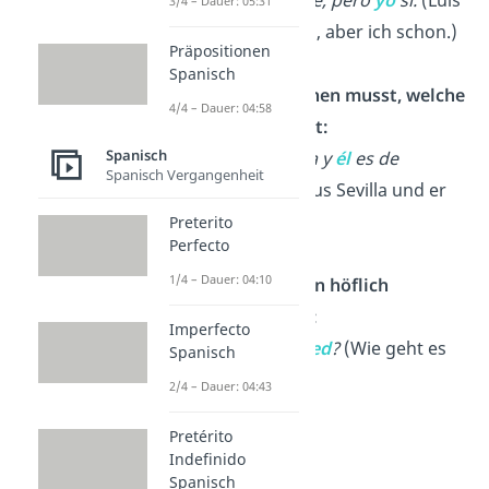
3/4 – Dauer: 05:31
geht nicht ins Kino, aber ich schon.)
Präpositionen
Spanisch
Wenn du klarmachen
musst, welche
4/4 – Dauer: 04:58
Person gemeint ist:
Spanisch
➡️
Ella
es de Sevilla y
él
es de
Spanisch Vergangenheit
Granada.
(Sie ist aus Sevilla und er
ist aus Granada.)
Preterito
Perfecto
1/4 – Dauer: 04:10
Wenn du jemanden höflich
ansprechen willst:
Imperfecto
➡️
¿Cómo está
usted
?
(Wie geht es
Spanisch
Ihnen?)
2/4 – Dauer: 04:43
Pretérito
Indefinido
Spanisch