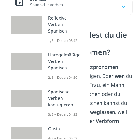
Spanische Verben
Inhaltsübersicht
Reflexive
Verben
Spanisch
Wann verwendest du die
1/5 – Dauer: 05:42
spanischen
Personalpronomen?
Unregelmäßige
Verben
Die
spanischen Subjektpronomen
Spanisch
brauchst du, um zu zeigen, über
wen
du
2/5 – Dauer: 04:30
sprichst — sei es eine Frau, ein Mann,
Spanische
eine Gruppe von Personen oder du
Verben
selbst. Aber: Im Spanischen kannst du
konjugieren
diese Wörter oft auch
weglassen
, weil
3/5 – Dauer: 04:13
die Person schon an der
Verbform
Gustar
erkennbar ist.
4/5 – Dauer: 05:03