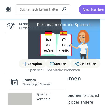
Suche
Neu: Karriere
Lernen lohnt sich!
Entdecke hier deine Chancen.
Lernplan
Merken
Link teilen
Spanisch
Spanische Pronomen
Personalpronomen
Spanisch
Spanisch
Grundlagen Spanisch
Spanisch
Spanische Personalpronomen
brauchst
Vokabeln
du, um über dich selbst oder andere