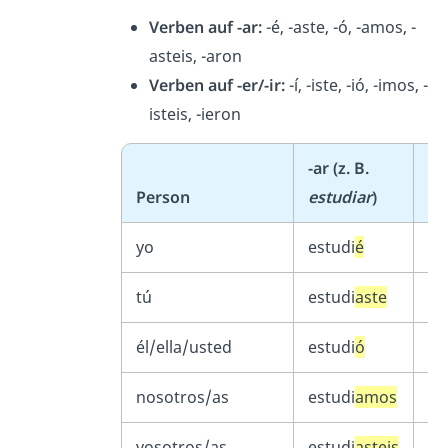
Verben auf -ar:
-é, -aste, -ó, -amos, -
asteis, -aron
Verben auf -er/-ir:
-í, -iste, -ió, -imos, -
isteis, -ieron
-ar (z. B.
-er
Person
estudiar
)
ve
yo
estudi
é
ve
tú
estudi
aste
ve
él/ella/usted
estudi
ó
ve
nosotros/as
estudi
amos
ve
vosotros/as
estudi
asteis
ve