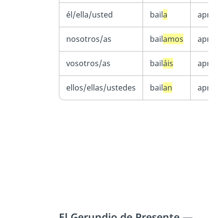
él/ella/usted
bail
a
apre
nosotros/as
bail
amos
apre
vosotros/as
bail
áis
apre
ellos/ellas/ustedes
bail
an
apre
El Gerundio de Presente —