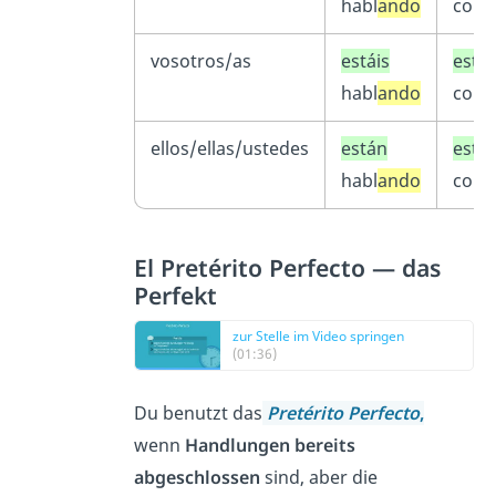
habl
ando
com
vosotros/as
estáis
estái
habl
ando
com
ellos/ellas/ustedes
están
está
habl
ando
com
El Pretérito Perfecto — das
Perfekt
zur Stelle im Video springen
(01:36)
Du benutzt das
Pretérito Perfecto
,
wenn
Handlungen bereits
abgeschlossen
sind, aber die