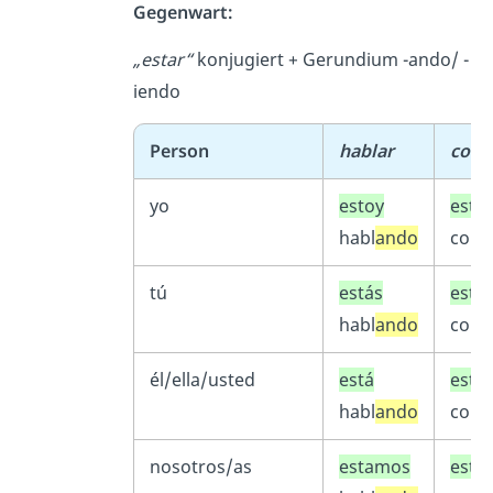
Gegenwart:
„estar“
konjugiert + Gerundium -ando/ -
iendo
Person
hablar
come
yo
estoy
esto
habl
ando
com
tú
estás
está
habl
ando
com
él/ella/usted
está
está
habl
ando
com
nosotros/as
estamos
esta