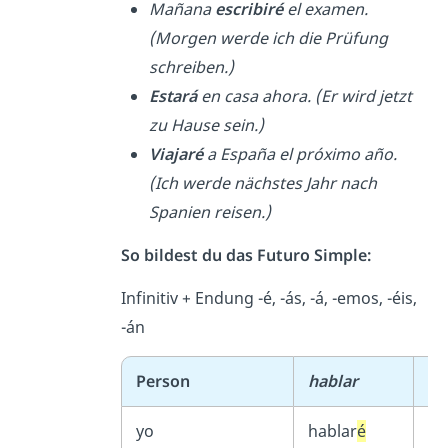
Mañana
escribiré
el examen.
(Morgen werde ich die Prüfung
schreiben.)
Estará
en casa ahora. (Er wird jetzt
zu Hause sein.)
Viajar
é
a España el próximo año.
(Ich werde nächstes Jahr nach
Spanien reisen.)
So bildest du das Futuro Simple:
Infinitiv + Endung -é, -ás, -á, -emos, -éis,
-án
Person
hablar
co
yo
hablar
é
co