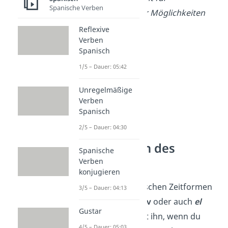
Spanische Verben
Bedingungen oder Möglichkeiten
Reflexive
Verben
Spanisch
1/5 – Dauer: 05:42
Unregelmäßige
Verben
Spanisch
2/5 – Dauer: 04:30
Die Zeitformen des
Spanische
Indikativos
Verben
konjugieren
Die wichtigsten spanischen Zeitformen
3/5 – Dauer: 04:13
gehören zum
Indikativ
oder auch
el
Gustar
Indicativo
. Du benutzt ihn, wenn du
4/5 – Dauer: 05:03