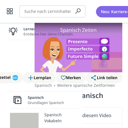
Suche
Neu: Karriere
Lernen lohnt sich!
Entdecke hier deine Chancen.
zettel
Lernplan
Merken
Link teilen
NEU
Spanisch
Weitere spanische Zeitformen
Zeitformen Spanisch
Spanisch
Grundlagen Spanisch
Spanisch
Wichtige Inhalte in diesem Video
Vokabeln