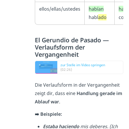
ellos/ellas/ustedes
habían
habí
habl
ado
com
El Gerundio de Pasado —
Verlaufsform der
Vergangenheit
zur Stelle im Video springen
(02:26)
Die Verlaufsform in der Vergangenheit
zeigt dir, dass eine
Handlung
gerade im
Ablauf war
.
➡️ Beispiele:
Estaba haciendo
mis deberes. (Ich