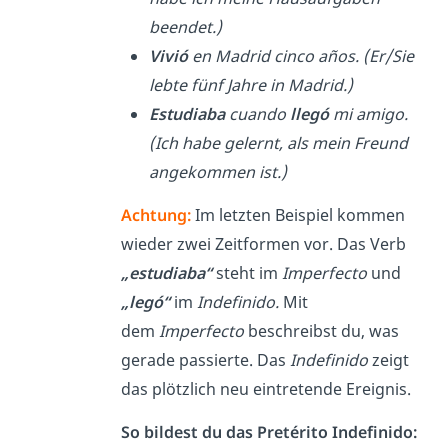
beendet.)
Vi
vió
en Madrid cinco años. (Er/Sie
lebte fünf Jahre in Madrid.)
Estudiaba
cuando
llegó
mi amigo.
(Ich habe gelernt, als mein Freund
angekommen ist.)
Achtung:
Im letzten Beispiel kommen
wieder zwei Zeitformen vor. Das Verb
„estudiaba“
steht im
Imperfecto
und
„legó“
im
Indefinido.
Mit
dem
Imperfecto
beschreibst du, was
gerade passierte. Das
Indefinido
zeigt
das plötzlich neu eintretende Ereignis.
So bildest du das Pretérito Indefinido: