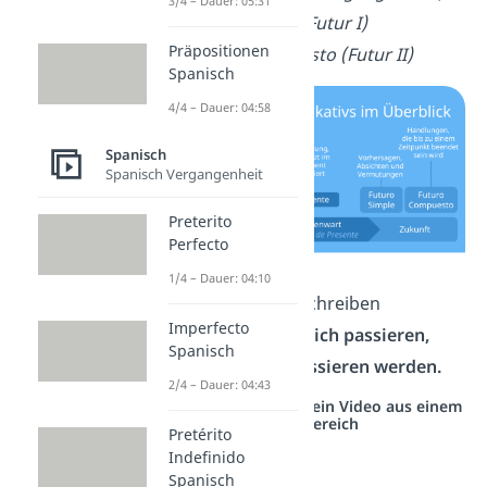
3/4 – Dauer: 05:31
El Futuro Simple (Futur I)
Präpositionen
El Futuro Compuesto (Futur II)
Spanisch
4/4 – Dauer: 04:58
Spanisch
Spanisch Vergangenheit
Preterito
Perfecto
1/4 – Dauer: 04:10
Diese Zeitformen beschreiben
Imperfecto
Handlungen, die
wirklich passieren,
Spanisch
passiert sind oder passieren werden.
2/4 – Dauer: 04:43
Studyflix vernetzt: Hier ein Video aus einem
anderen Bereich
Pretérito
Indefinido
Spanisch