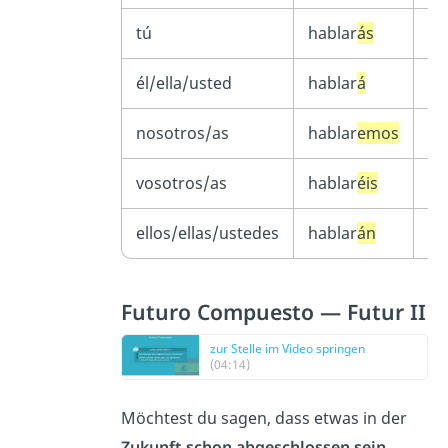
tú
hablar
ás
co
él/ella/usted
hablar
á
co
nosotros/as
hablar
emos
co
vosotros/as
hablar
éis
co
ellos/ellas/ustedes
hablar
án
co
Futuro Compuesto — Futur II
zur Stelle im Video springen
(04:14)
Möchtest du sagen, dass etwas in der
Zukunft schon abgeschlossen sein