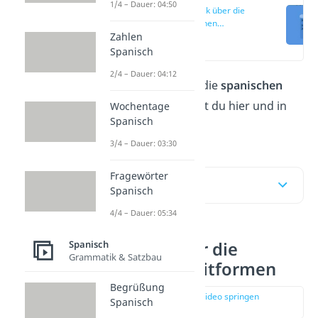
1/4 – Dauer: 04:50
Überblick über die
spanischen
Zeitformen
Zahlen
(00:10)
Spanisch
2/4 – Dauer: 04:12
Einen Überblick über die
spanischen
Zeitformen
bekommst du hier und in
Wochentage
Spanisch
unserem
Video!
3/4 – Dauer: 03:30
Fragewörter
Inhaltsübersicht
Spanisch
4/4 – Dauer: 05:34
Spanisch
Überblick über die
Grammatik & Satzbau
spanischen Zeitformen
Begrüßung
zur Stelle im Video springen
Spanisch
(00:10)