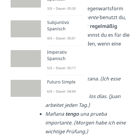
Das
Presente
ist die Gegenwartsform
3/6 – Dauer: 05:30
im Spanischen.
El Presente
benutzt du,
Subjuntivo
wenn etwas
jetzt
oder
regelmäßig
Spanisch
passiert
. Außerdem kannst du es für die
4/6 – Dauer: 05:01
nahe Zukunft
verwenden, wenn eine
Imperativ
Zeitangabe
dabei ist.
Spanisch
➡️ Beispiele:
5/6 – Dauer: 05:17
Yo
como
una manzana. (Ich esse
Futuro Simple
einen Apfel)
6/6 – Dauer: 04:04
Juan
trabaja
todos los
días.
(Juan
arbeitet jeden Tag.)
Mañana
tengo
una prueba
importante. (Morgen habe ich eine
wichtige Prüfung.)