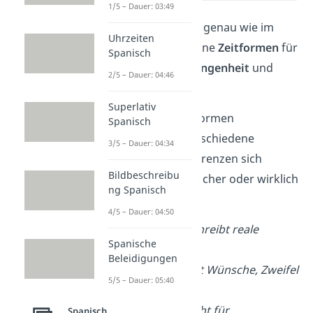
1/5 – Dauer: 03:49
Im Spanischen gibt es genau wie im
Uhrzeiten
Deutschen verschiedene
Zeitformen
für
Spanisch
die
Gegenwart
,
Vergangenheit
und
2/5 – Dauer: 04:46
Zukunft
.
Superlativ
Innerhalb dieser Zeitformen
Spanisch
unterscheidest du verschiedene
3/5 – Dauer: 04:34
Gruppen (Modi). Sie grenzen sich
Bildbeschreibu
voneinander ab, wie sicher oder wirklich
ng Spanisch
etwas ist:
4/5 – Dauer: 04:50
Indicativo → beschreibt reale
Spanische
Handlungen
Beleidigungen
Subjuntivo → zeigt Wünsche, Zweifel
5/5 – Dauer: 05:40
oder Gefühle
Condicional → steht für
Spanisch