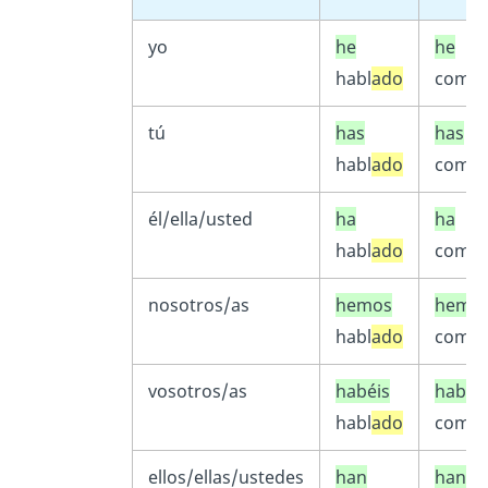
yo
he
he
habl
ado
com
id
tú
has
has
habl
ado
com
id
él/ella/usted
ha
ha
habl
ado
com
id
nosotros/as
hemos
hemo
habl
ado
com
id
vosotros/as
habéis
habéi
habl
ado
com
id
ellos/ellas/ustedes
han
han