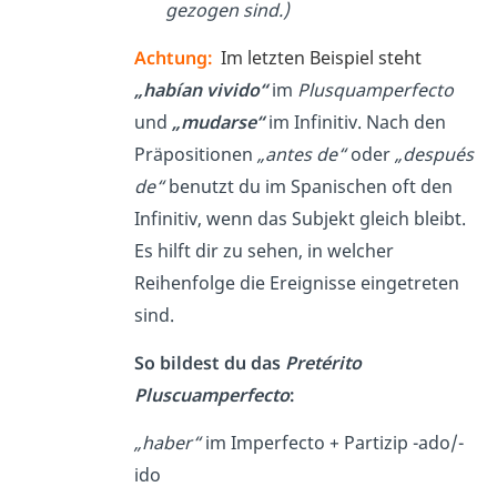
gezogen sind.)
Achtung:
Im letzten Beispiel steht
„habían
vivido“
im
Plusquamperfecto
und
„mudarse“
im Infinitiv. Nach den
Präpositionen
„antes de“
oder
„después
de“
benutzt du im Spanischen oft den
Infinitiv, wenn das Subjekt gleich bleibt.
Es hilft dir zu sehen, in welcher
Reihenfolge die Ereignisse eingetreten
sind.
So bildest du das
Pretérito
Pluscuamperfecto
:
„haber“
im Imperfecto + Partizip -ado/-
ido