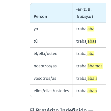
-ar (z. B.
Person
trabajar
)
yo
trabaj
aba
tú
trabaj
abas
él/ella/usted
trabaj
aba
nosotros/as
trabaj
ábamos
vosotros/as
trabaj
abais
ellos/ellas/ustedes
trabaj
aban
El Pretérito Indefinido —