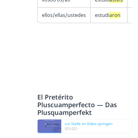
ellos/ellas/ustedes
estudi
aron
ve
El Pretérito
Pluscuamperfecto — Das
Plusquamperfekt
zur Stelle im Video springen
(03:02)