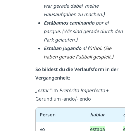
war gerade dabei, meine
Hausaufgaben zu machen.)
Estábamos caminando
por el
parque. (Wir sind gerade durch den
Park gelaufen.)
Estaban jugando
al f
útbol. (Sie
haben gerade Fußball gespielt.)
So bildest du die Verlaufsform in der
Vergangenheit:
„estar“
im
Pretérito Imperfecto
+
Gerundium -ando/-iendo
Person
hablar
co
yo
estaba
est