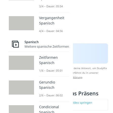
3/4 – Dauer: 05:54
Vergangenheit
Spanisch
4/4 – Dauer: 04:56
Spanisch
Weitere spanische Zeitformen
Zeitformen
Spanisch
Nach Beantwortung speichern wir deine Antwort, um Studyflix
1/6 – Dauer: 05:01
zu verbessern. Mehr dazu erfährst du in unserer
Datenschutzerklärung
.
Gerundio
Spanisch
El Presente — das Präsens
2/6 – Dauer: 06:02
zur Stelle im Video springen
Condicional
(00:53)
Spanisch