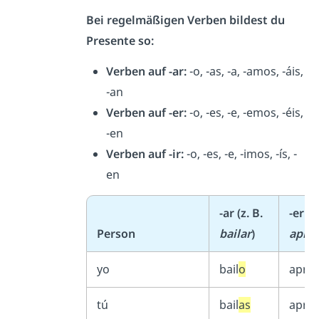
Bei regelmäßigen Verben bildest du
Presente so:
Verben auf -ar:
-o, -as, -a, -amos, -áis,
-an
Verben auf -er:
-o, -es, -e, -emos, -éis,
-en
Verben auf -ir:
-o, -es, -e, -imos, -ís, -
en
-ar (z. B.
-er (z
Person
bailar
)
apre
yo
bail
o
apre
tú
bail
as
apre