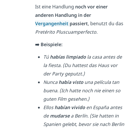
Ist eine Handlung
noch vor einer
anderen Handlung in der
Vergangenheit
passiert
, benutzt du das
Pretérito Pluscuamperfecto.
➡️ Beispiele:
Tú
habías limpiado
la casa antes de
la fiesta. (Du hattest das Haus vor
der Party geputzt.)
Nunca
había visto
una película tan
buena. (Ich hatte noch nie einen so
guten Film gesehen.)
Ellos
habían vivido
en España antes
de
mudarse
a Berlín. (Sie hatten in
Spanien gelebt, bevor sie nach Berlin