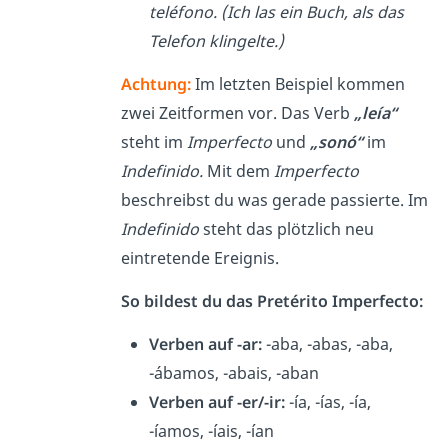
teléfono. (Ich las ein Buch, als das
Telefon klingelte.)
Achtung:
Im letzten Beispiel kommen
zwei Zeitformen vor. Das Verb
„leía“
steht im
Imperfecto
und
„sonó“
im
Indefinido.
Mit dem
Imperfecto
beschreibst du was gerade passierte. Im
Indefinido
steht das plötzlich neu
eintretende Ereignis.
So bildest du das Pretérito Imperfecto:
Verben auf -ar:
-aba, -abas, -aba,
-ábamos, -abais, -aban
Verben auf -er/-ir:
-ía, -ías, -ía,
-íamos, -íais, -ían