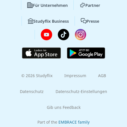
Für Unternehmen
Partner
Studyflix Business
Presse
© 2026 Studyflix
Impressum
AGB
Datenschutz
Datenschutz-Einstellungen
Gib uns Feedback
Part of the
EMBRACE family