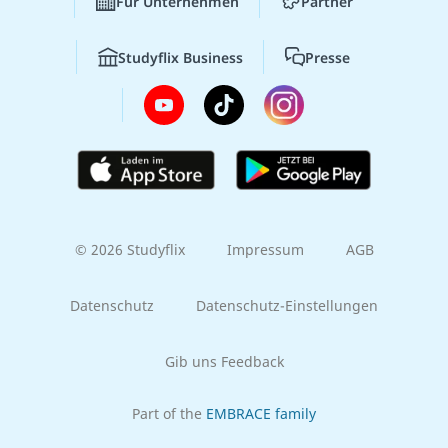
Für Unternehmen
Partner
Studyflix Business
Presse
© 2026 Studyflix
Impressum
AGB
Datenschutz
Datenschutz-Einstellungen
Gib uns Feedback
Part of the
EMBRACE family