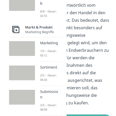
b
wird dabei wortwörtlich vom
8/8 – Dauer:
Hersteller über den Handel in den
02:55
Markt gedrückt. Das bedeutet, dass
der Schwerpunkt besonders auf
Markt & Produkt
Marketing Begriffe
Groß-
beziehungsweise
Einzelhändler
gelegt wird, um den
Marketing
Absatz bei den Endverbrauchern zu
1/5 – Dauer:
05:12
steigern. Hierfür werden die
Marketingmaßnahmen des
Sortiment
Unternehmens direkt auf die
2/5 – Dauer:
Ladenbesitzer ausgerichtet, was
04:26
diese dazu animieren soll, das
Submissio
Produkt beziehungsweise die
n
Dienstleistung zu kaufen.
3/5 – Dauer:
08:08