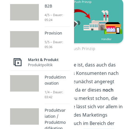
B2B
4/5 – Dauer:
05:24
Provision
5/5 – Dauer:
05:36
Push Prinzip
Markt & Produkt
Das Besondere ist, dass auch das
Produktpolitik
Verlangen
des Konsumenten nach
Produktinn
dem Produkt zunächst angeregt
ovation
werden muss, da er dieses
noch
1/4 – Dauer:
03:42
nicht kennt.
Du merkst schon, die
Push Strategie lässt sich vor allem in
Produktvar
Teilbereichen des Marketings
iation /
Produktmo
finden. Aber auch im Bereich der
difikation