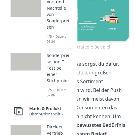
Vor- und
Nachteile
von
Sonderprei
sen
4/5 – Dauer:
06:24
Push Strategie Beispiel
Sonderprei
se und T-
Auf diese Weise sorgst du dafür,
Test bei
dass dein Produkt in großen
einer
Stichprobe
Mengen in das Sortiment
aufgenommen wird. Bei der Push
5/5 – Dauer:
07:06
Strategie gehen wir meist davon
aus, dass die Konsumenten das
Markt & Produkt
Distributionspolitik
Duschgel noch nicht kennen. Um
also deren
unbewusstes Bedürfnis
Direkter
Vertrieb
in einen
bewussten Bedarf