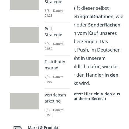
Strategie
Dadurch ergreift dieser selbst
5/8 – Dauer:
gewisse
Marketingmaßnahmen,
wie
04:28
Reklametafeln
oder
Sonderflächen,
Pull
um die Kunden vom Kauf unseres
Strategie
Produkts zu überzeugen. Das
6/8 – Dauer:
03:52
englische Wort Push, im Deutschen
„Drücken“,
steht in unserem
Distributio
Beispiel also bildlich dafür, wie das
nsgrad
Duschgel über den Händler
in den
7/8 – Dauer:
05:07
Markt gedrückt
wird.
Studyflix vernetzt: Hier ein Video aus
Vertriebsm
einem anderen Bereich
arketing
8/8 – Dauer:
03:25
Markt & Produkt