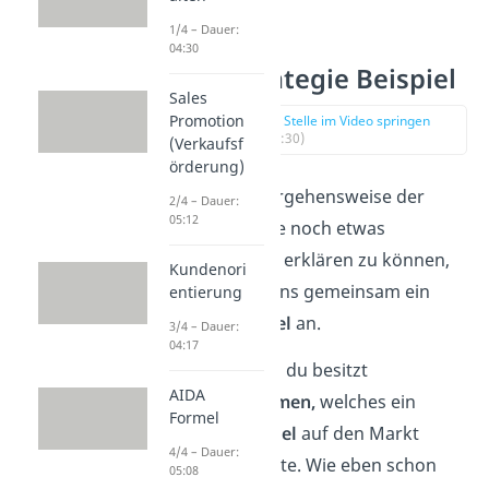
1/4 – Dauer:
04:30
Push Strategie Beispiel
Sales
Promotion
zur Stelle im Video springen
(01:30)
(Verkaufsf
örderung)
Um dir die Vorgehensweise der
2/4 – Dauer:
05:12
Push-Strategie noch etwas
anschaulicher erklären zu können,
Kundenori
schauen wir uns gemeinsam ein
entierung
kurzes
Beispiel
an.
3/4 – Dauer:
04:17
Angenommen du besitzt
AIDA
ein
Unternehmen,
welches ein
Formel
neues
Duschgel
auf den Markt
4/4 – Dauer:
bringen möchte. Wie eben schon
05:08