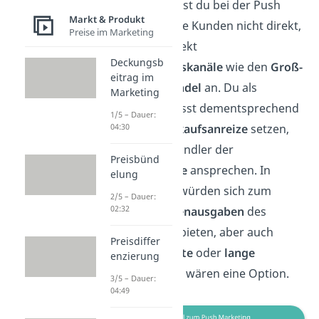
gehört, sprichst du bei der Push
Markt & Produkt
Strategie deine Kunden nicht direkt,
Preise im Marketing
sondern indirekt
Deckungsb
über
Vertriebskanäle
wie den
Groß-
eitrag im
und
Einzelhandel
an. Du als
Marketing
Hersteller musst dementsprechend
1/5 – Dauer:
zunächst
Verkaufsanreize
setzen,
04:30
welche alle Händler der
Preisbünd
Vertriebskette
ansprechen. In
elung
unserem Fall würden sich zum
2/5 – Dauer:
02:32
Beispiel
Probenausgaben
des
Duschgels anbieten, aber auch
Preisdiffer
Mengenrabatte
oder
lange
enzierung
Zahlungsziele
wären eine Option.
3/5 – Dauer:
04:49