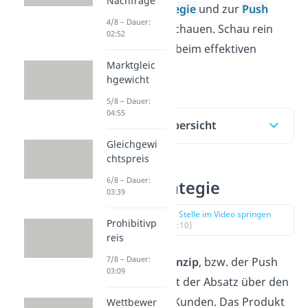
Nachfrage
zur
Pull Strategie
und zur
Push
4/8 – Dauer:
Strategie
anschauen. Schau rein
02:52
und viel Spaß beim effektiven
Marktgleic
Lernen!
hgewicht
5/8 – Dauer:
04:55
Inhaltsübersicht
Gleichgewi
chtspreis
6/8 – Dauer:
Push Strategie
03:39
zur Stelle im Video springen
Prohibitivp
(00:10)
reis
7/8 – Dauer:
Beim
Push Prinzip
, bzw. der Push
03:09
Strategie,führt der Absatz über den
Händler zum Kunden. Das Produkt
Wettbewer