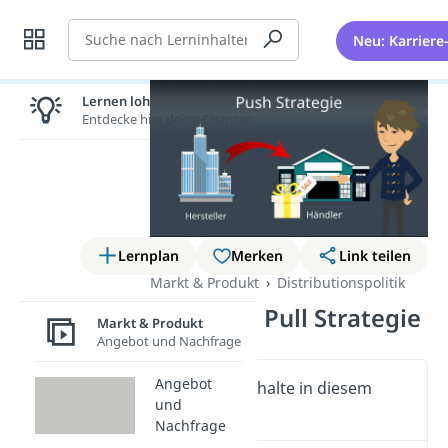
Suche
Neu: Karriere
Lernen lohnt sich!
Entdecke hier deine Chancen.
Lernplan
Merken
Link teilen
Markt & Produkt
Distributionspolitik
Push und Pull Strategie
Markt & Produkt
Angebot und Nachfrage
Angebot
Wichtige Inhalte in diesem
und
Video
Nachfrage