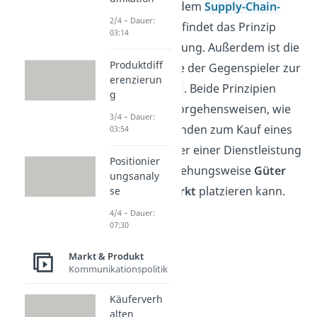
Logistik
und dem
Supply-Chain-
2/4 – Dauer:
Management
findet das Prinzip
03:14
seine Anwendung. Außerdem ist die
Produktdiff
Push Strategie der Gegenspieler zur
erenzierun
Pull Strategie
. Beide Prinzipien
g
bezeichnen Vorgehensweisen, wie
3/4 – Dauer:
man einen Kunden zum Kauf eines
03:54
Produktes oder einer Dienstleistung
Positionier
bewegen beziehungsweise
Güter
ungsanaly
auf einem
Markt
platzieren kann.
se
4/4 – Dauer:
07:30
Markt & Produkt
Kommunikationspolitik
Käuferverh
alten