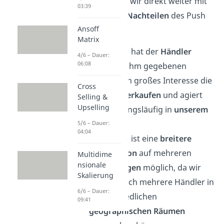
Dann machen wir direkt weiter mit
03:39
den
Vor- und Nachteilen
des Push
Ansoff
Prinzips.
Matrix
Zum einen hat der
Händler
4/6 – Dauer:
06:08
durch die ihm gegebenen
Anreize
ein großes Interesse die
Cross
Ware zu
verkaufen
und agiert
Selling &
Upselling
somit zwangsläufig in
unserem
Interesse.
5/6 – Dauer:
04:04
Außerdem ist eine
breitere
Distribution
auf mehreren
Multidime
nsionale
Absatzwegen
möglich, da wir
Skalierung
ganz einfach mehrere Händler in
6/6 – Dauer:
unterschiedlichen
09:41
geographischen Räumen