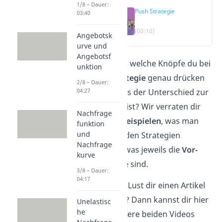
1/8 – Dauer:
Push Strategie
03:40
(00:10)
Angebotsk
urve und
Angebotsf
Du fragst dich welche Knöpfe du bei
unktion
der
Push Strategie
genau drücken
2/8 – Dauer:
musst und was der Unterschied zur
04:27
Pull Strategie ist? Wir verraten dir
Nachfrage
anhand von
Beispielen
, was man
funktion
und
unter den beiden Strategien
Nachfrage
versteht und was jeweils die
Vor-
kurve
und Nachteile
sind.
3/8 – Dauer:
04:17
Du hast keine Lust dir einen Artikel
durchzulesen? Dann kannst dir hier
Unelastisc
he
auch easy unsere beiden Videos