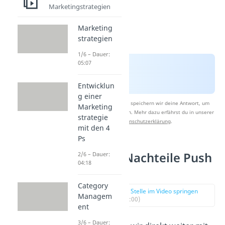
Marketingstrategien
Marketing
strategien
1/6 – Dauer:
05:07
Entwicklun
g einer
Nach Beantwortung speichern wir deine Antwort, um
Marketing
Studyflix zu verbessern. Mehr dazu erfährst du in unserer
strategie
Datenschutzerklärung
.
mit den 4
Ps
Vor und Nachteile Push
2/6 – Dauer:
04:18
Strategie
Category
zur Stelle im Video springen
Managem
(03:00)
ent
3/6 – Dauer: