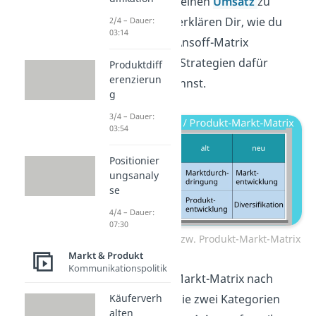
dabei helfen seinen
Umsatz
zu
steigern. Wir erklären Dir, wie du
2/4 – Dauer:
03:14
mit Hilfe der Ansoff-Matrix
verschiedene Strategien dafür
Produktdiff
erenzierun
entwickeln kannst.
g
3/4 – Dauer:
03:54
Positionier
ungsanaly
se
4/4 – Dauer:
07:30
Ansoff-Matrix bzw. Produkt-Markt-Matrix
Markt & Produkt
Kommunikationspolitik
Die Produkt-Markt-Matrix nach
Ansoff, ist in die zwei Kategorien
Käuferverh
alten