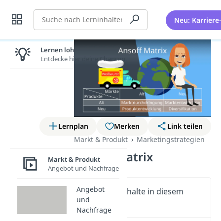
Suche
Neu: Karriere
Lernen lohnt sich!
Entdecke hier deine Chancen.
Lernplan
Merken
Link teilen
Markt & Produkt
Marketingstrategien
Ansoff-Matrix
Markt & Produkt
Angebot und Nachfrage
Angebot
Wichtige Inhalte in diesem
und
Video
Nachfrage