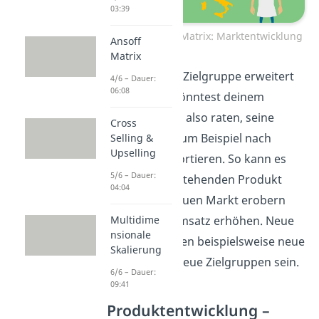
03:39
Produkt-Markt-Matrix: Marktentwicklung
Ansoff
Matrix
Damit soll die Zielgruppe erweitert
4/6 – Dauer:
06:08
werden. Du könntest deinem
Unternehmen also raten, seine
Cross
Weißwürste zum Beispiel nach
Selling &
Upselling
Italien zu exportieren. So kann es
5/6 – Dauer:
mit einem bestehenden Produkt
04:04
einen ganz neuen Markt erobern
und seinen Umsatz erhöhen. Neue
Multidime
nsionale
Märkte könnten beispielsweise neue
Skalierung
Länder oder neue Zielgruppen sein.
6/6 – Dauer:
09:41
Produktentwicklung –