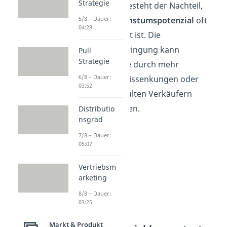
Strategie
Gleichzeitig besteht der Nachteil,
dass das
Wachstumspotenzial
oft
5/8 – Dauer:
04:28
stark begrenzt ist. Die
Marktdurchdringung kann
Pull
Strategie
beispielsweise durch mehr
6/8 – Dauer:
Werbung, Preissenkungen oder
03:52
besser geschulten Verkäufern
erreicht werden.
Distributio
nsgrad
7/8 – Dauer:
05:07
Vertriebsm
arketing
8/8 – Dauer:
03:25
Markt & Produkt