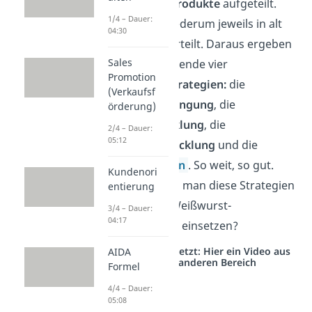
Märkte
und
Produkte
aufgeteilt.
1/4 – Dauer:
Diese sind wiederum jeweils in alt
04:30
und neu unterteilt. Daraus ergeben
Sales
sich dann folgende vier
Promotion
Wachstumsstrategien:
die
(Verkaufsf
Markdurchdringung
, die
örderung)
Marktentwicklung
, die
2/4 – Dauer:
05:12
Produktentwicklung
und die
Diversifikation
. So weit, so gut.
Kundenori
Aber wie kann man diese Strategien
entierung
jetzt für das Weißwurst-
3/4 – Dauer:
04:17
Unternehmen einsetzen?
Studyflix vernetzt: Hier ein Video aus
AIDA
einem anderen Bereich
Formel
4/4 – Dauer:
05:08