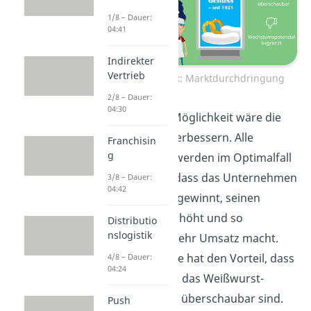
1/8 – Dauer:
04:41
Indirekter
Vertrieb
Ansoff-Matrix: Marktdurchdringung
2/8 – Dauer:
04:30
Eine weitere Möglichkeit wäre die
Rezeptur zu verbessern. Alle
Franchisin
g
Maßnahmen werden im Optimalfall
dazu führen, dass das Unternehmen
3/8 – Dauer:
04:42
neue Kunden gewinnt, seinen
Marktanteil erhöht und so
Distributio
nslogistik
letztendlich mehr Umsatz macht.
Diese Strategie hat den Vorteil, dass
4/8 – Dauer:
04:24
die Risiken für das Weißwurst-
Unternehmen überschaubar sind.
Push