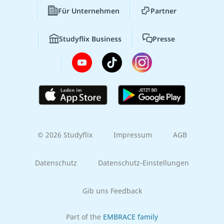
Für Unternehmen
Partner
Studyflix Business
Presse
© 2026 Studyflix
Impressum
AGB
Datenschutz
Datenschutz-Einstellungen
Gib uns Feedback
Part of the
EMBRACE family