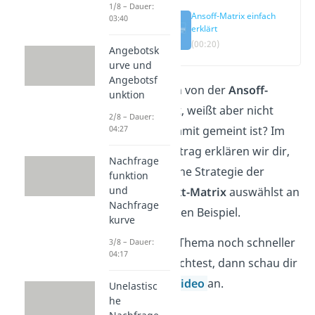
1/8 – Dauer:
Ansoff-Matrix einfach
03:40
erklärt
(00:20)
Angebotsk
urve und
Angebotsf
Du hast schon von der
Ansoff-
unktion
Matrix
gehört, weißt aber nicht
2/8 – Dauer:
genau, was damit gemeint ist? Im
04:27
folgenden Beitrag erklären wir dir,
Nachfrage
wann du welche Strategie der
funktion
und
Produkt-Markt-Matrix
auswählst an
Nachfrage
einem einfachen Beispiel.
kurve
Wenn du das Thema noch schneller
3/8 – Dauer:
04:17
verstehen möchtest, dann schau dir
direkt unser
Video
an.
Unelastisc
he