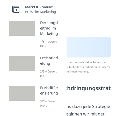
Markt & Produkt
Preise im Marketing
Deckungsb
eitrag im
Marketing
1/5 – Dauer:
04:30
Preisbünd
Nach Beantwortung speichern wir deine Antwort, um
elung
Studyflix zu verbessern. Mehr dazu erfährst du in unserer
2/5 – Dauer:
Datenschutzerklärung
.
02:32
Marktdurchdringungsstrat
Preisdiffer
egie
enzierung
3/5 – Dauer:
Schauen wir uns dazu jede Strategie
04:49
genauer an. Beginnen wir mit der