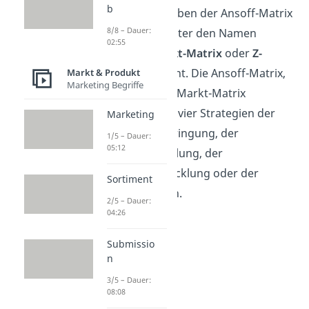
b
entwickelt. Neben der Ansoff-Matrix
8/8 – Dauer:
ist sie auch unter den Namen
02:55
Produkt-Markt-Matrix
oder
Z-
Matrix
bekannt. Die Ansoff-Matrix,
Markt & Produkt
Marketing Begriffe
bzw. Produkt-Markt-Matrix
beinhaltet die vier Strategien der
Marketing
Marktdurchdringung, der
1/5 – Dauer:
05:12
Marktentwicklung, der
Produktentwicklung oder der
Sortiment
Diversifikation.
2/5 – Dauer:
04:26
Submissio
n
3/5 – Dauer:
08:08