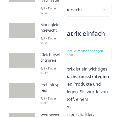
Nachfrage
4/8 – Dauer:
Inhaltsübersicht
02:52
Marktgleic
hgewicht
Ansoff-Matrix einfach
5/8 – Dauer:
erklärt
04:55
zur Stelle im Video springen
Gleichgewi
(00:20)
chtspreis
Die
Ansoff Matrix
ist ein wichtiges
6/8 – Dauer:
03:39
Tool, um die
Wachstumsstrategien
für die einzelnen Produkte und
Prohibitivp
reis
Märkte festzulegen. Sie wurde von
Harry Igor Ansoff, einem
7/8 – Dauer:
03:09
amerikanischen
Wirtschaftswissenschaftler,
Wettbewer