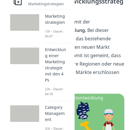
Marktentwicklungsstrateg
Marketingstrategien
ie
Marketing
Weiter geht’s mit der
strategien
Marktentwicklung.
Bei dieser
1/6 – Dauer:
05:07
Strategie wird das bestehende
Produkt in einen neuen Markt
Entwicklun
eingeführt. Damit ist gemeint, dass
g einer
Marketing
national andere Regionen oder neue
strategie
internationale Märkte erschlossen
mit den 4
Ps
werden.
2/6 – Dauer:
04:18
Category
Managem
ent
3/6 – Dauer: