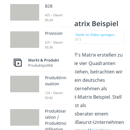
B2B
4/5 – Dauer:
05:24
Ansoff-Matrix Beispiel
Provision
zur Stelle im Video springen
(01:01)
5/5 – Dauer:
05:36
Um nun Ansoff’s Matrix erstellen zu
Markt & Produkt
können und die vier Quadranten
Produktpolitik
besser zu verstehen, betrachten wir
Produktinn
im Folgenden ein deutsches
ovation
Weißwurst-Unternehmen als
1/4 – Dauer:
Produkt-Markt-Matrix Beispiel. Stell
03:42
dir vor, du sollst als
Produktvar
Unternehmensberater einem
iation /
deutschen Weißwurst-Unternehmen
Produktmo
difikation