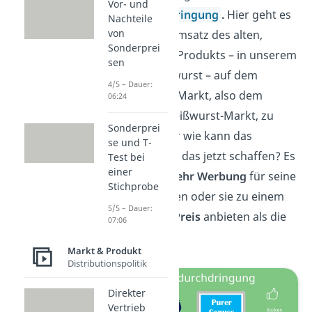
Vor- und
Marktdurchdringung
.
Hier geht es
Nachteile
von
darum, den Umsatz des alten,
Sonderprei
bestehenden Produkts – in unserem
sen
Fall der Weißwurst – auf dem
4/5 – Dauer:
bestehenden Markt, also dem
06:24
deutschen Weißwurst-Markt, zu
Sonderprei
erhöhen. Aber wie kann das
se und T-
Unternehmen das jetzt schaffen? Es
Test bei
einer
könnte z.B.
mehr Werbung
für seine
Stichprobe
Würste machen oder sie zu einem
5/5 – Dauer:
günstigeren Preis
anbieten als die
07:06
Konkurrenz.
Markt & Produkt
Distributionspolitik
Direkter
Vertrieb