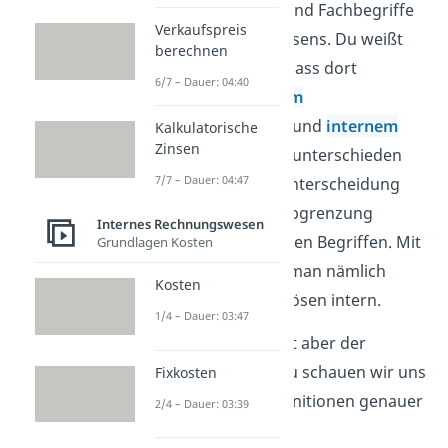
Ertrag und Erlös sind Fachbegriffe
Verkaufspreis
des Rechnungswesens. Du weißt
berechnen
bestimmt schon, dass dort
6/7 – Dauer: 04:40
zwischen
externem
Rechnungswesen
und
internem
Kalkulatorische
Zinsen
Rechnungswesen
unterschieden
7/7 – Dauer: 04:47
wird. Auf dieser Unterscheidung
basiert auch die Abgrenzung
Internes Rechnungswesen
zwischen den beiden Begriffen. Mit
Grundlagen Kosten
Erträgen rechnet man nämlich
Kosten
extern und mit Erlösen intern.
1/4 – Dauer: 03:47
Was genau ist jetzt aber der
Unterschied? Dazu schauen wir uns
Fixkosten
die jeweiligen Definitionen genauer
2/4 – Dauer: 03:39
an.