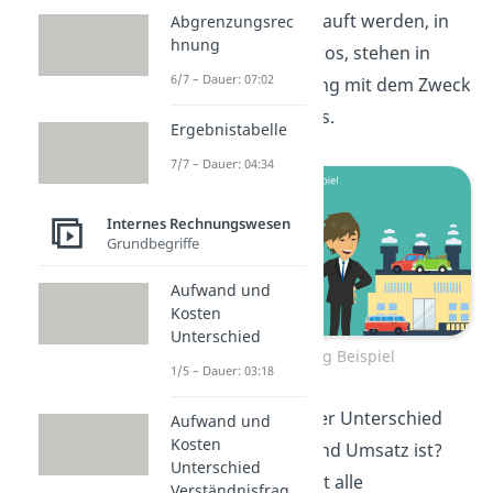
die Güter, die verkauft werden, in
Abgrenzungsrec
hnung
diesem Fall die Autos, stehen in
6/7 – Dauer: 07:02
direkter Verbindung mit dem Zweck
des Unternehmens.
Ergebnistabelle
7/7 – Dauer: 04:34
Internes Rechnungswesen
Grundbegriffe
Aufwand und
Kosten
Unterschied
Erlös Ertrag Beispiel
1/5 – Dauer: 03:18
Was jetzt genau der Unterschied
Aufwand und
Kosten
zwischen Ertrag und Umsatz ist?
Unterschied
Der Ertrag umfasst alle
Verständnisfrag