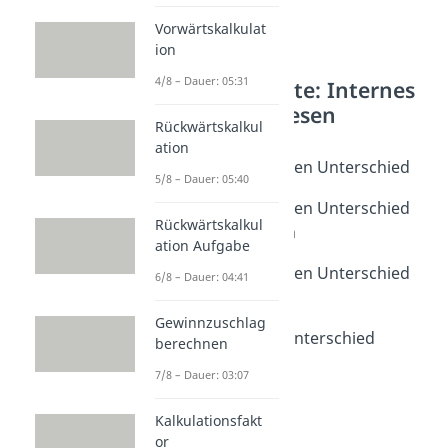
Vorwärtskalkulat
ion
4/8 – Dauer: 05:31
Weitere Inhalte: Internes
Rechnungswesen
Rückwärtskalkul
Grundbegriffe
ation
Aufwand und Kosten Unterschied
5/8 – Dauer: 05:40
Dauer: 03:18
Aufwand und Kosten Unterschied
Rückwärtskalkul
Verständnisfragen
ation Aufgabe
Dauer: 04:24
Aufwand und Kosten Unterschied
6/8 – Dauer: 04:41
Übungsaufgabe
Dauer: 03:40
Gewinnzuschlag
Ertrag und Erlös Unterschied
berechnen
Dauer: 03:03
7/8 – Dauer: 03:07
Leistungen
Dauer: 02:36
Kalkulationsfakt
or