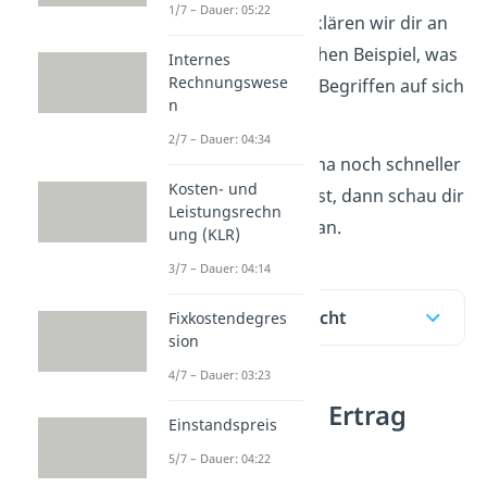
1/7 – Dauer: 05:22
diesem Beitrag erklären wir dir an
einem ganz einfachen Beispiel, was
Internes
Rechnungswese
es mit den beiden Begriffen auf sich
n
hat.
2/7 – Dauer: 04:34
Wenn du das Thema noch schneller
Kosten- und
verstehen möchtest, dann schau dir
Leistungsrechn
unser
Video
dazu an.
ung (KLR)
3/7 – Dauer: 04:14
Inhaltsübersicht
Fixkostendegres
sion
4/7 – Dauer: 03:23
Unterschied Ertrag
Einstandspreis
Erlös
5/7 – Dauer: 04:22