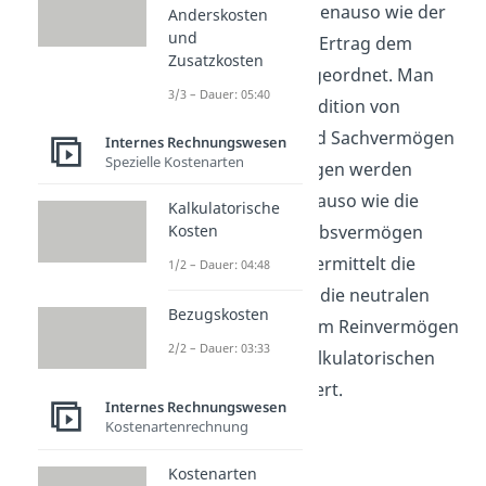
sehr bedeutend. Genauso wie der
Anderskosten
und
Aufwand wird der Ertrag dem
Zusatzkosten
Reinvermögen zugeordnet. Man
3/3 – Dauer: 05:40
kann ihn durch Addition von
Geldvermögen und Sachvermögen
Internes Rechnungswesen
Spezielle Kostenarten
berechnen. Hingegen werden
Umsatzerlöse genauso wie die
Kalkulatorische
Kosten dem Betriebsvermögen
Kosten
zugewiesen. Man ermittelt die
1/2 – Dauer: 04:48
Erlöse indem man die neutralen
Bezugskosten
Aufwendungen vom Reinvermögen
2/2 – Dauer: 03:33
abzieht und die kalkulatorischen
Kosten hinzu addiert.
Internes Rechnungswesen
Kostenartenrechnung
Kostenarten