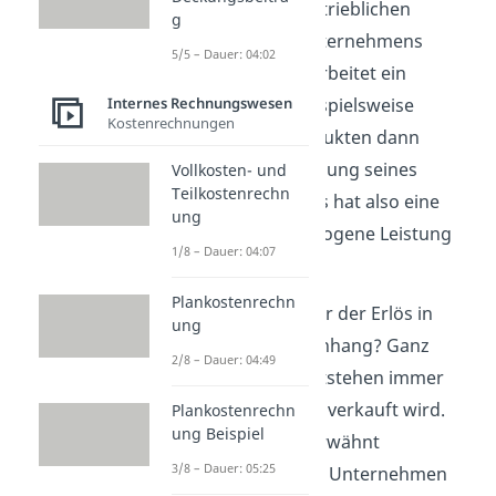
dabei auch der betrieblichen
g
Tätigkeit eines Unternehmens
5/5 – Dauer: 04:02
zuzuordnen. Verarbeitet ein
Internes Rechnungswesen
Unternehmen beispielsweise
Kostenrechnungen
Rohstoffe zu Produkten dann
handelt es in Erfüllung seines
Vollkosten- und
Teilkostenrechn
Betriebszwecks. Es hat also eine
ung
betriebszweckbezogene Leistung
1/8 – Dauer: 04:07
erbracht.
Plankostenrechn
Wie steht jetzt aber der Erlös in
ung
diesem Zusammenhang? Ganz
2/8 – Dauer: 04:49
einfach: Erlöse entstehen immer
dann, wenn etwas verkauft wird.
Plankostenrechn
ung Beispiel
Wie oben schon erwähnt
3/8 – Dauer: 05:25
erwirtschaftet das Unternehmen