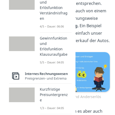
und
dem Ertrag genau entsprechen.
Erlösfunktion
Dann spricht man auch von einem
Verständnisfrag
Grunderlös
, beziehungsweise
en
einem
Zweckertrag.
Ein Beispiel
4/5 – Dauer: 06:06
hierfür wäre ganz einfach unser
Gewinnfunktion
Gewinn aus dem Verkauf der Autos.
und
Erlösfunktion
Klausuraufgabe
5/5 – Dauer: 04:05
Internes Rechnungswesen
Preisgrenzen- und Extrema
Kurzfristige
Preisuntergrenz
Andersertrag und Anderserlös
e
1/3 – Dauer: 04:05
Zum anderen kann es aber auch