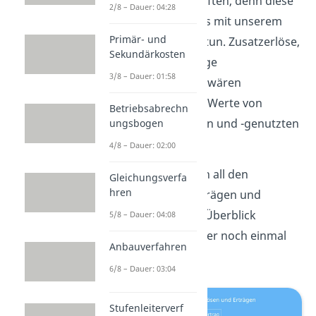
Wertpapiergeschäften, denn diese
2/8 – Dauer: 04:28
haben ja gar nichts mit unserem
Primär- und
Betriebszweck zu tun. Zusatzerlöse,
Sekundärkosten
denen keine Erträge
3/8 – Dauer: 01:58
gegenüberstehen wären
beispielsweise die Werte von
Betriebsabrechn
selbstgeschaffenen und -genutzten
ungsbogen
Patenten.
4/8 – Dauer: 02:00
Damit du zwischen all den
Gleichungsverfa
hren
verschiedenen Erträgen und
Erlösen nicht den Überblick
5/8 – Dauer: 04:08
verlierst, gibt es hier noch einmal
Anbauverfahren
eine Übersicht:
6/8 – Dauer: 03:04
Stufenleiterverf