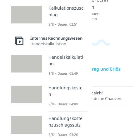
04:42
en
Kalkulationszusc
Dauer:
hlag
02:19
8/8 – Dauer: 02:51
Internes Rechnungswesen
Handelskalkulation
Handelskalkulati
on
zur Videoseite: Ertrag und Erlös
1/8 – Dauer: 05:49
Unterschied
Handlungskoste
Lernen lohnt sich!
n
Entdecke hier deine Chancen.
2/8 – Dauer: 04:00
Handlungskoste
nzuschlagssatz
3/8 – Dauer: 03:26