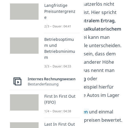
sein, dass der Umsatzerlös nicht
Langfristige
Preisuntergrenz
gleich dem Ertrag ist. Hier spricht
e
man dann von
neutralem Ertrag
,
2/3 – Dauer: 04:41
beziehungsweise
kalkulatorischem
Umsatzerlös
. Dabei kann man
Betriebsoptimu
wiederum zwei Fälle unterscheiden.
m und
Betriebsminimu
Es kann durchaus sein, dass dem
m
Ertrag ein Erlös in anderer Höhe
3/3 – Dauer: 04:33
gegenübersteht. Das nennt man
dann
Andersertrag
oder
Internes Rechnungswesen
Bestanderfassung
Anderserlös.
Ein Beispiel hierfür
wäre, dass man die Autos im Lager
First In First Out
(FIFO)
einmal extern zu
Herstellungskosten
und einmal
1/4 – Dauer: 04:38
intern zu Verkaufspreisen bewertet.
Last In First Out