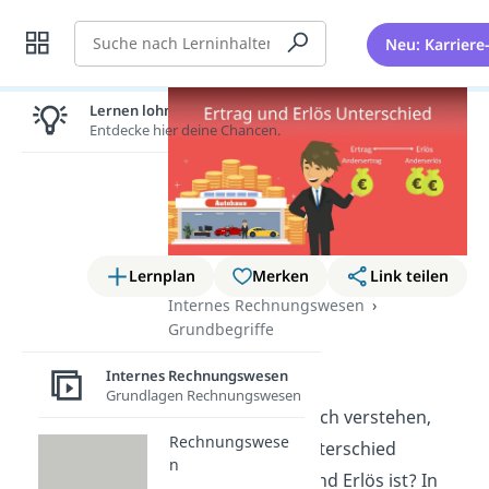
Suche
Neu: Karriere
Lernen lohnt sich!
Entdecke hier deine Chancen.
Lernplan
Merken
Link teilen
Internes Rechnungswesen
Grundbegriffe
Ertrag Erlös
Internes Rechnungswesen
Grundlagen Rechnungswesen
Du möchtest endlich verstehen,
Rechnungswese
was genau der Unterschied
n
zwischen Ertrag und Erlös ist? In