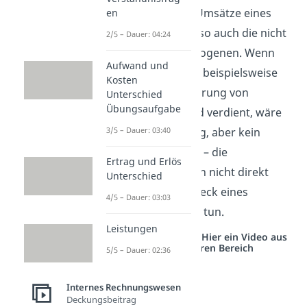
erwirtschafteten Umsätze eines
en
Unternehmens, also auch die nicht
2/5 – Dauer: 04:24
betriebszweckbezogenen. Wenn
Aufwand und
das Unternehmen beispielsweise
Kosten
durch die Veräußerung von
Unterschied
Übungsaufgabe
Wertpapieren Geld verdient, wäre
das zwar ein Ertrag, aber kein
3/5 – Dauer: 03:40
Umsatz bzw. Erlös – die
Ertrag und Erlös
Wertpapiere haben nicht direkt
Unterschied
etwas mit dem Zweck eines
4/5 – Dauer: 03:03
Autoherstellers zu tun.
Leistungen
Studyflix vernetzt: Hier ein Video aus
einem anderen Bereich
5/5 – Dauer: 02:36
Internes Rechnungswesen
Deckungsbeitrag