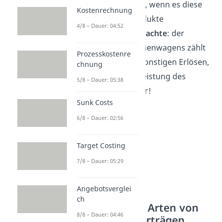
also einen Umsatz, wenn es diese
Kostenrechnung
hergestellten Produkte
4/8 – Dauer: 04:52
weiterverkauft.
Beachte
: der
Verkauf eines Firmenwagens zählt
Prozesskostenre
ebenfalls zu den sonstigen Erlösen,
chnung
stellt aber keine Leistung des
5/8 – Dauer: 05:38
Unternehmens dar!
Sunk Costs
6/8 – Dauer: 02:56
Target Costing
7/8 – Dauer: 05:29
Angebotsverglei
ch
Verschiedene Arten von
8/8 – Dauer: 04:46
Erlösen und Erträgen