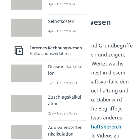
3/4 – Dauer: 03:43
Rechnungswesen
Selbstkosten
verstehen
4/4 – Dauer: 03:40
Ertrag und Erlös sind Grundbegriffe
Internes Rechnungswesen
Kalkulationsverfahren
im Rechnungswesen und zeigen,
wie Unternehmen Wertzuwachs
Divisionskalkulat
einordnen. Du ordnest in diesem
ion
Themenfeld Geschäftsvorfälle den
1/8 – Dauer: 06:21
Bereichen Finanzbuchhaltung und
Zuschlagskalkul
Kostenrechnung zu. Dabei wird
ation
klar, warum ähnliche Begriffe je
2/8 – Dauer: 05:29
nach Blickwinkel etwas anderes
meinen. Im
Wirtschaftsbereich
Äquivalenzziffer
nkalkulation
findest du passende Videos zu