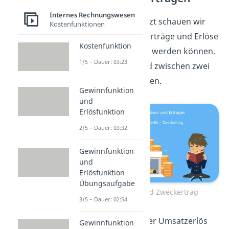
Internes Rechnungswesen
So weit, so gut. Jetzt schauen wir
Kostenfunktionen
uns noch an, wie Erträge und Erlöse
Kostenfunktion
genauer unterteilt werden können.
1/5 – Dauer: 03:23
Grundsätzlich wird zwischen zwei
Fällen unterschieden.
Gewinnfunktion
und
Erlösfunktion
2/5 – Dauer: 03:32
Gewinnfunktion
und
Erlösfunktion
Übungsaufgabe
Grunderlös und Zweckertrag
3/5 – Dauer: 02:54
Zum einen kann der Umsatzerlös
Gewinnfunktion