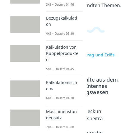
diesem und verwandten Themen.
3/8 – Dauer: 04:46
Bezugskalkulati
on
4/8 – Dauer: 03:19
Kalkulation von
Kuppelprodukte
zur Videoseite: Ertrag und Erlös
n
Unterschied
5/8 – Dauer: 04:45
Beliebte Inhalte aus dem
Kalkulationssch
Bereich
Internes
ema
Rechnungswesen
6/8 – Dauer: 04:30
Leistun
Deckun
Deckun
Maschinenstun
densatz
gen
gsbeitra
gsbeitra
Dauer:
g
g
7/8 – Dauer: 03:00
02:36
Dauer:
berechn