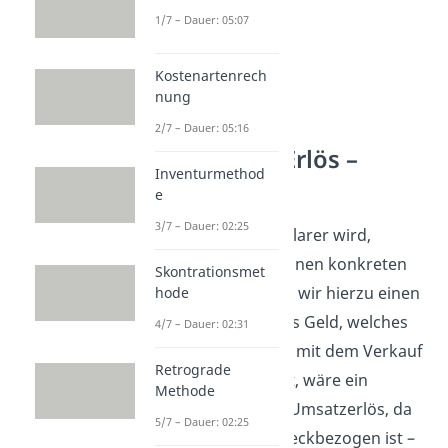
1/7 – Dauer: 05:07
Kostenartenrech
nung
2/7 – Dauer: 05:16
Ertrag und Erlös –
Inventurmethod
Beispiel
e
3/7 – Dauer: 02:25
Damit das etwas klarer wird,
schauen wir uns einen konkreten
Skontrationsmet
Fall an. Betrachten wir hierzu einen
hode
Autohersteller. Das Geld, welches
4/7 – Dauer: 02:31
das Unternehmen mit dem Verkauf
Retrograde
der Autos verdient, wäre ein
Methode
Beispiel für einen Umsatzerlös, da
5/7 – Dauer: 02:25
dieser betriebszweckbezogen ist –