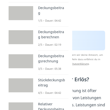
Deckungsbeitra
g
1/5 – Dauer: 04:42
Deckungsbeitra
g berechnen
2/5 – Dauer: 02:19
Nach Beantwortung speichern wir deine Antwort, um
Deckungsbeitra
Studyflix zu verbessern. Mehr dazu erfährst du in
gsrechnung
unserer
Datenschutzerklärung
.
3/5 – Dauer: 05:38
Leistung oder Erlös?
Stückdeckungsb
eitrag
In der Kostenrechnung ist öfter
4/5 – Dauer: 04:42
auch mal die Rede von Leistungen
Relativer
des Unternehmens. Leistungen sind
Deckungsbeitra