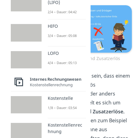
(LIFO)
2/4 – Dauer: 04:42
HIFO
3/4 – Dauer: 05:08
LOFO
Zusatzertrag und Zusatzerlös
4/4 – Dauer: 05:13
Es kann aber auch sein, dass einem
Internes Rechnungswesen
Ertrag gar kein Erlös
Kostenstellenrechnung
gegenübersteht oder anders
Kostenstelle
herum. Hier handelt es sich um
1/8 – Dauer: 03:54
Zusatzerträge
und
Zusatzerlöse.
Zusatzerträge wären zum Beispiel
Kostenstellenrec
Spekulationsgewinne aus
hnung