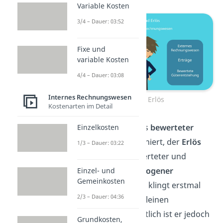
Variable Kosten
3/4 – Dauer: 03:52
Fixe und
variable Kosten
4/4 – Dauer: 03:08
Internes Rechnungswesen
Ertrag Erlös
Kostenarten im Detail
Der
Ertrag
wird als
bewerteter
Einzelkosten
Wertzuwachs
definiert, der
Erlös
1/3 – Dauer: 03:22
hingegen als bewerteter und
betriebszweckbezogener
Einzel- und
Gemeinkosten
Wertzuwachs. Das klingt erstmal
2/3 – Dauer: 04:36
nach einem sehr kleinen
Unterschied, inhaltlich ist er jedoch
Grundkosten,