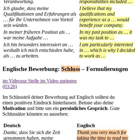
Verantwortung.
responsibilities included …
Ich glaube, dass meine
I believe that my
Qualifikationen und Erfahrungen als
qualifications and
… für Ihr Unternehmen von Vorteil
experience as a … would
sein würden.
benefit your company.
In meiner früheren Position als …
In my past position as … it
war meine Aufgabe …
was my task to …
Ich bin besonders interessiert an …
I am particularly interested
weshalb ich mich entschieden habe,
in … which is why I decided
als … zu arbeiten.
to work as …
Englische Bewerbung:
Schluss
– Formulierungen
im Video
zur Stelle im Video springen
(03:20)
Im Schlussteil deiner Bewerbung auf Englisch solltest du
einen positiven Eindruck hinterlassen. Betone also deine
Motivation
und bitte um ein
persönliches Gespräch
. Gute
Schlussätze könnten so aussehen:
Deutsch
Englisch
Danke, dass Sie sich die Zeit
Thank you very much for
genommen haben, meine
taking the time to read my