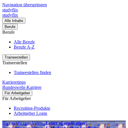
Navigation überspringen
studyflix
studyflix
Alle Inhalte
Berufe
Berufe
Alle Berufe
Berufe A-Z
Traineestellen
Traineestellen
Traineestellen finden
Karrieretipps
Bundeswehr-Karriere
Für Arbeitgeber
Für Arbeitgeber
Recruiting-Produkte
Arbeitgeber Login
Hier geht's zum Video „
Letter of application
“