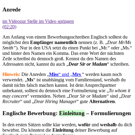
Anrede
im Video
zur Stelle im Video springen
(02:20)
Am Anfang von einem Bewerbungsschreiben Englisch solltest du
möglichst den
Empfänger
namentlich
nennen (z. B. „
Dear Mr/Ms
Smith
”
). Nur in den USA setzt du einen Punkt bei „Mr.“ oder „Ms.“
und hinter den Namen ein Komma. Das erste Wort der nächsten
Zeile schreibst du dennoch groß. Kennst du den Namen des
Adressaten nicht, kannst du auch „
Dear Sir or Madam
“ schreiben.
Hinweis:
Die Anreden „
Miss
“ und „
Mrs
“ werden kaum noch
verwendet. „
Ms
“ ist unabhängig vom Familienstand, weshalb du
damit nichts falsch machen kannst. Ist dein Ansprechpartner
unbekannt, solltest du dennoch eine Formulierung wie „
To whom it
may concern
“ vermeiden. Neben „
Dear Sir or Madam
“ sind „
Dear
Recruiter
“ und „
Dear Hiring Manager
“ gute
Alternativen
.
Englische Bewerbung:
Einleitung
– Formulierungen
In den ersten Sätzen sollte klar werden,
wofür
und
weshalb
du dich
bewirbst. Du könntest die
Einleitung
deiner Bewerbung auf