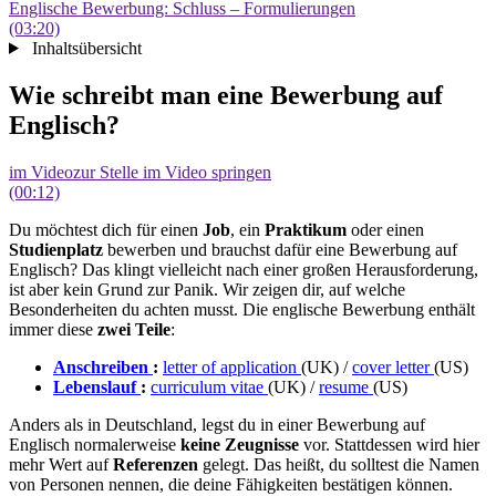
Englische Bewerbung: Schluss – Formulierungen
(03:20)
Inhaltsübersicht
Wie schreibt man eine Bewerbung auf
Englisch?
im Video
zur Stelle im Video springen
(00:12)
Du möchtest dich für einen
Job
, ein
Praktikum
oder einen
Studienplatz
bewerben und brauchst dafür eine Bewerbung auf
Englisch? Das klingt vielleicht nach einer großen Herausforderung,
ist aber kein Grund zur Panik. Wir zeigen dir, auf welche
Besonderheiten du achten musst. Die englische Bewerbung enthält
immer diese
zwei Teile
:
Anschreiben
:
letter of application
(UK) /
cover letter
(US)
Lebenslauf
:
curriculum vitae
(UK) /
resume
(US)
Anders als in Deutschland, legst du in einer Bewerbung auf
Englisch normalerweise
keine Zeugnisse
vor. Stattdessen wird hier
mehr Wert auf
Referenzen
gelegt. Das heißt, du solltest die Namen
von Personen nennen, die deine Fähigkeiten bestätigen können.