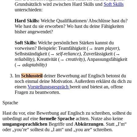
Grundsätzlich wird zwischen Hard Skills und
Soft Skills
unterschieden:
Hard Skills:
Welche Qualifikationen/ Abschlüsse hast du?
Wie hast du sie erworben? Wo hast du deine Fähigkeiten
bisher angewendet?
Soft Skills:
Welche persönlichen Stärken kannst du
vorweisen? Beispiele: Teamfähigkeit (→
team player)
,
Selbstständigkeit (→
self-reliance)
, Zuverlässigkeit (→
reliability)
, Kreativität (→
creativity)
, Anpassungsfähigkeit
(→
adaptability)
Im
Schlussteil
deiner Bewerbung auf Englisch betonst du
noch einmal deine Motivation. Außerdem erklärst du dich zu
einem
Vorstellungsgespräch
bereit und bietest an, offene
Fragen zu beantworten.
Sprache
Hast du vor, eine Bewerbung auf Englisch zu schreiben, solltest du
unbedingt auf eine
formelle Sprache
achten. Nutze also keine
umgangssprachlichen
Begriffe und
Abkürzungen
. Statt „I’m“
oder „you’re“ solltest du „I am“ und „you are“ schreiben.