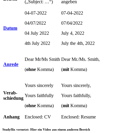
(„Subject: …“)
angeben
04-07-2022
07-04-2022
04/07/2022
07/04/2022
Datum
04 July 2022
July 4, 2022
4th July 2022
July the 4th, 2022
Dear Mr/Ms Smith
Dear Mr./Ms. Smith,
Anrede
(
ohne
Komma)
(
mit
Komma)
Yours sincerely
Yours sincerely,
Verab-
Yours faithfully
Yours faithfully,
schiedung
(
ohne
Komma)
(
mit
Komma)
Anhang
Enclosed: CV
Enclosed: Resume
Studyflix vernetzt: Hier ein Video aus einem anderen Bereich