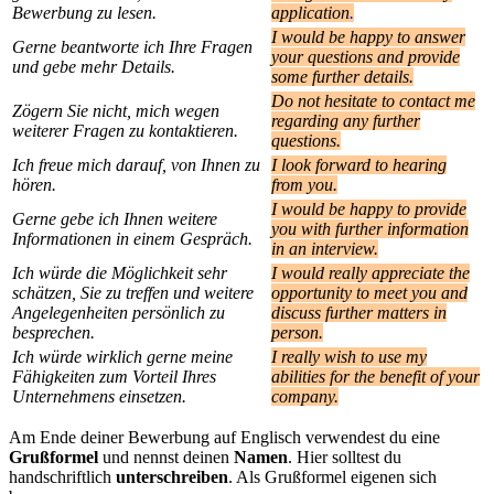
Bewerbung zu lesen.
application
.
I would be happy to answer
Gerne beantworte ich Ihre Fragen
your questions and provide
und gebe mehr Details.
some further details.
Do not hesitate to contact me
Zögern Sie nicht, mich wegen
regarding any further
weiterer Fragen zu kontaktieren.
questions.
Ich freue mich darauf, von Ihnen zu
I look forward to hearing
hören.
from you.
I would be happy to provide
Gerne gebe ich Ihnen weitere
you with further information
Informationen in einem Gespräch.
in an interview.
Ich würde die Möglichkeit sehr
I would really appreciate the
schätzen, Sie zu treffen und weitere
opportunity to meet you and
Angelegenheiten persönlich zu
discuss further matters in
besprechen.
person.
Ich würde wirklich gerne meine
I really wish to use my
Fähigkeiten zum Vorteil Ihres
abilities for the benefit of your
Unternehmens einsetzen.
company.
Am Ende deiner Bewerbung auf Englisch verwendest du eine
Grußformel
und nennst deinen
Namen
. Hier solltest du
handschriftlich
unterschreiben
. Als Grußformel eigenen sich