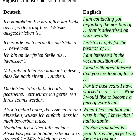
Englisch zum Beispiel so formulieren:
Deutsch
Englisch
I am contacting you
Ich kontaktiere Sie bezüglich der Stelle
regarding the position of
als …, welche auf Ihrer Website
… that is advertised on
ausgeschrieben ist.
your website.
Ich würde mich gerne für die Stelle als
I wish to apply for the
… bewerben.
position of …
Ich bin an der freien Stelle als …
I am interested in the
interessiert.
vacant position of …
I read with great interest
Mit großem Interesse habe ich gelesen,
that you are looking for a
dass Sie nach einem … suchen.
…
For the past years I have
Die letzten Jahre habe ich als … im …
worked as a … in … Now
gearbeitet. Jetzt würde ich gerne Teil
I would like to become a
Ihres Teams werden.
part of your team.
Als ich gehört habe, dass Sie jemanden
When I learned that you
einstellen, wusste ich einfach, dass ich
were hiring, I knew that I
mich bewerben muss.
had to apply.
Nachdem ich letztes Jahr meinen
Having graduated last
Abschluss gemacht habe, sehe ich dies
year, this is the perfect way
als perfekte Möglichkeit an, mein
for me to put my