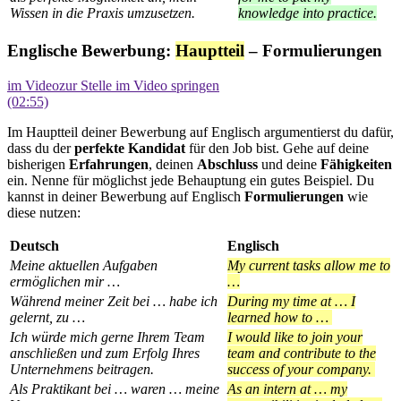
Wissen in die Praxis umzusetzen.
knowledge into practice.
Englische Bewerbung:
Hauptteil
– Formulierungen
im Video
zur Stelle im Video springen
(02:55)
Im Hauptteil deiner Bewerbung auf Englisch argumentierst du dafür,
dass du der
perfekte Kandidat
für den Job bist. Gehe auf deine
bisherigen
Erfahrungen
, deinen
Abschluss
und deine
Fähigkeiten
ein. Nenne für möglichst jede Behauptung ein gutes Beispiel. Du
kannst in deiner Bewerbung auf Englisch
Formulierungen
wie
diese nutzen:
Deutsch
Englisch
Meine aktuellen Aufgaben
My current tasks allow me to
ermöglichen mir …
…
Während meiner Zeit bei … habe ich
During my time at … I
gelernt, zu …
learned how to …
Ich würde mich gerne Ihrem Team
I would like to join your
anschließen und zum Erfolg Ihres
team and contribute to the
Unternehmens beitragen.
success of your company.
Als Praktikant bei … waren … meine
As an intern at … my