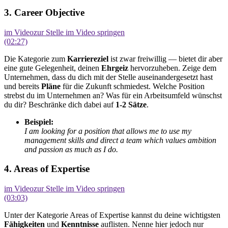
3. Career Objective
im Video
zur Stelle im Video springen
(02:27)
Die Kategorie zum
Karriereziel
ist zwar freiwillig — bietet dir aber
eine gute Gelegenheit, deinen
Ehrgeiz
hervorzuheben. Zeige dem
Unternehmen, dass du dich mit der Stelle auseinandergesetzt hast
und bereits
Pläne
für die Zukunft schmiedest. Welche Position
strebst du im Unternehmen an? Was für ein Arbeitsumfeld wünschst
du dir? Beschränke dich dabei auf
1-2 Sätze
.
Beispiel:
I am looking for a position that allows me to use my
management skills and direct a team which values ambition
and passion as much as I do.
4. Areas of Expertise
im Video
zur Stelle im Video springen
(03:03)
Unter der Kategorie Areas of Expertise kannst du deine wichtigsten
Fähigkeiten
und
Kenntnisse
auflisten. Nenne hier jedoch nur