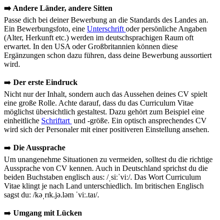
➡️ Andere Länder, andere Sitten
Passe dich bei deiner Bewerbung an die Standards des Landes an.
Ein Bewerbungsfoto, eine
Unterschrift
oder persönliche Angaben
(Alter, Herkunft etc.) werden im deutschsprachigen Raum oft
erwartet. In den USA oder Großbritannien können diese
Ergänzungen schon dazu führen, dass deine Bewerbung aussortiert
wird.
➡️
Der erste Eindruck
Nicht nur der Inhalt, sondern auch das Aussehen deines CV spielt
eine große Rolle. Achte darauf, dass du das Curriculum Vitae
möglichst übersichtlich gestaltest. Dazu gehört zum Beispiel eine
einheitliche
Schriftart
und -größe. Ein optisch ansprechendes CV
wird sich der Personaler mit einer positiveren Einstellung ansehen.
➡️
Die Aussprache
Um unangenehme Situationen zu vermeiden, solltest du die richtige
Aussprache von CV kennen. Auch in Deutschland sprichst du die
beiden Buchstaben englisch aus: /ˌsiːˈviː/. Das Wort Curriculum
Vitae klingt je nach Land unterschiedlich. Im britischen Englisch
sagst du: /kəˌrɪk.jə.ləm ˈviː.taɪ/.
➡️
Umgang mit Lücken