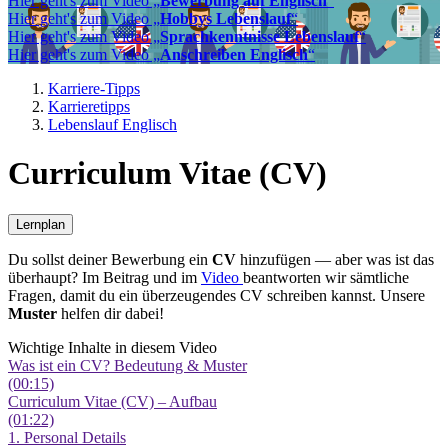
Hier geht's zum Video „
Bewerbung auf Englisch
“
Hier geht's zum Video „
Hobbys Lebenslauf
“
Hier geht's zum Video „
Sprachkenntnisse Lebenslauf
“
Hier geht's zum Video „
Anschreiben Englisch
“
Karriere-Tipps
Karrieretipps
Lebenslauf Englisch
Curriculum Vitae (CV)
Lernplan
Du sollst deiner Bewerbung ein
CV
hinzufügen — aber was ist das
überhaupt? Im Beitrag und im
Video
beantworten wir sämtliche
Fragen, damit du ein überzeugendes CV schreiben kannst. Unsere
Muster
helfen dir dabei!
Wichtige Inhalte in diesem Video
Was ist ein CV? Bedeutung & Muster
(00:15)
Curriculum Vitae (CV) – Aufbau
(01:22)
1. Personal Details