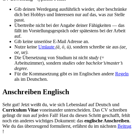
Gib deinen Werdegang ausführlich wieder, aber beschränke
dich bei Hobbys und Interessen nur auf das, was zur Stelle
passt.
Übertreibe nicht bei der Angabe deiner Fähigkeiten — das
fällt im Vorstellungsgespräch oder spätestens bei der Arbeit
auf.
Gib keine unseriöse E-Mail Adresse an.
Nutze keine
Umlaute
(ä, ö, ü)
, sondern schreibe sie aus
(ae,
oe, ue)
.
Die Übersetzung von Studium ist nicht
study
(=
Arbeitszimmer), sondern
studies
oder
bachelor’s/master’s
degree
.
Für die Kommasetzung gibt es im Englischen andere
Regeln
als im Deutschen.
Anschreiben Englisch
Sehr gut! Jetzt weißt du, wie sich Lebenslauf auf Deutsch und
Curriculum Vitae
voneinander unterscheiden. Das CV schreiben
gelingt dir nun auf jeden Fall! Hast du diesen Schritt geschafft, fehlt
noch ein anderes wichtiges Dokument: das
englische Anschreiben
.
Wie du das überzeugend formulierst, erfährst du im nächsten
Beitrag
!