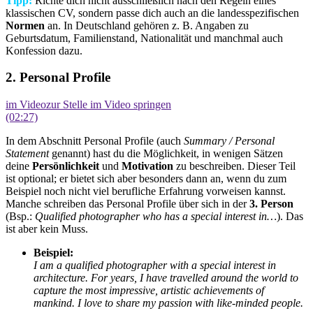
Tipp:
Richte dich nicht ausschließlich nach den Regeln eines
klassischen CV, sondern passe dich auch an die landesspezifischen
Normen
an. In Deutschland gehören z. B. Angaben zu
Geburtsdatum, Familienstand, Nationalität und manchmal auch
Konfession dazu.
2. Personal Profile
im Video
zur Stelle im Video springen
(02:27)
In dem Abschnitt Personal Profile (auch
Summary / Personal
Statement
genannt) hast du die Möglichkeit, in wenigen Sätzen
deine
Persönlichkeit
und
Motivation
zu beschreiben. Dieser Teil
ist optional; er bietet sich aber besonders dann an, wenn du zum
Beispiel noch nicht viel berufliche Erfahrung vorweisen kannst.
Manche schreiben das Personal Profile über sich in der
3. Person
(Bsp.:
Qualified photographer who has a special interest in…
). Das
ist aber kein Muss.
Beispiel:
I am a qualified photographer with a special interest in
architecture. For years, I have travelled around the world to
capture the most impressive, artistic achievements of
mankind. I love to share my passion with like-minded people.