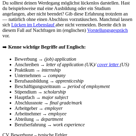
Du solltest deinen Werdegang möglichst lückenlos darstellen. Hast
du beispielsweise mal eine Ausbildung oder ein Studium
angefangen, aber nicht beendet? Gib diese Erfahrung trotzdem an
— natürlich ohne einen Abschluss vorzutäuschen. Manchmal lassen
sich
Lücken im Lebenslauf
aber nicht vermeiden. Bereite dich in
diesem Fall auf Nachfragen im (englischen)
Vorstellungsgespräch
vor.
➡️
Kenne wichtige Begriffe auf Englisch:
Bewerbung
→ (job) application
Anschreiben
→ letter of application (UK)/
cover letter
(US)
Praktikum
→ internship
Unternehmen
→ company
Berufsausbildung
→ apprenticeship
Beschäftigungszeitraum
→ period of employment
Stipendium
→ scholarship
Hauptfach
→ major subject
Abschlussnote
→ final grade/mark
Arbeitgeber
→ employer
Arbeitnehmer
→ employee
Abteilung
→ department
Berufserfahrung
→ work experience
CV Bewerbung – typische Fehler