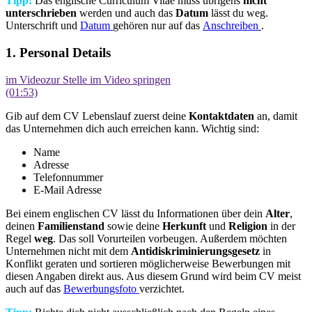
Tipp:
Das englische Curriculum Vitae muss übrigens
nicht
unterschrieben
werden und auch das
Datum
lässt du weg.
Unterschrift und
Datum
gehören nur auf das
Anschreiben
.
1. Personal Details
im Video
zur Stelle im Video springen
(01:53)
Gib auf dem CV Lebenslauf zuerst deine
Kontaktdaten
an, damit
das Unternehmen dich auch erreichen kann. Wichtig sind:
Name
Adresse
Telefonnummer
E-Mail Adresse
Bei einem englischen CV lässt du Informationen über dein
Alter
,
deinen
Familienstand
sowie deine
Herkunft
und
Religion
in der
Regel
weg
. Das soll Vorurteilen vorbeugen. Außerdem möchten
Unternehmen nicht mit dem
Antidiskriminierungsgesetz
in
Konflikt geraten und sortieren möglicherweise Bewerbungen mit
diesen Angaben direkt aus. Aus diesem Grund wird beim CV meist
auch auf das
Bewerbungsfoto
verzichtet.