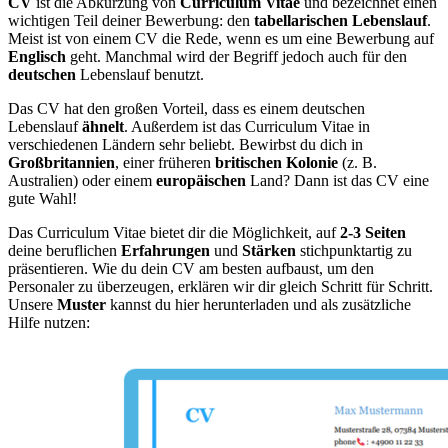
CV
ist die Abkürzung von
Curriculum Vitae
und bezeichnet einen
wichtigen Teil deiner Bewerbung: den
tabellarischen Lebenslauf
.
Meist ist von einem CV die Rede, wenn es um eine Bewerbung auf
Englisch
geht. Manchmal wird der Begriff jedoch auch für den
deutschen
Lebenslauf benutzt.
Das CV hat den großen Vorteil, dass es einem deutschen
Lebenslauf
ähnelt
. Außerdem ist das Curriculum Vitae in
verschiedenen Ländern sehr beliebt. Bewirbst du dich in
Großbritannien
, einer früheren
britischen Kolonie
(z. B.
Australien) oder einem
europäischen
Land? Dann ist das CV eine
gute Wahl!
Das Curriculum Vitae bietet dir die Möglichkeit, auf
2-3 Seiten
deine beruflichen
Erfahrungen
und
Stärken
stichpunktartig zu
präsentieren.
Wie du dein CV am besten aufbaust, um den
Personaler zu überzeugen, erklären wir dir gleich Schritt für Schritt.
Unsere
Muster
kannst du hier herunterladen und als zusätzliche
Hilfe nutzen: