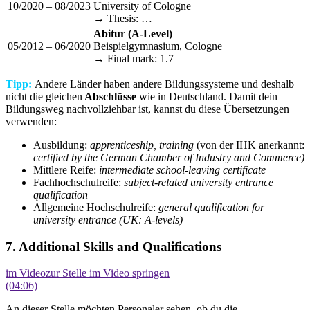
10/2020 – 08/2023
University of Cologne
→ Thesis: …
Abitur (A-Level)
05/2012 – 06/2020
Beispielgymnasium, Cologne
→ Final mark: 1.7
Tipp:
Andere Länder haben andere Bildungssysteme und deshalb
nicht die gleichen
Abschlüsse
wie in Deutschland. Damit dein
Bildungsweg nachvollziehbar ist, kannst du diese Übersetzungen
verwenden:
Ausbildung:
apprenticeship, training
(von der IHK anerkannt:
certified by the German Chamber of Industry and Commerce)
Mittlere Reife:
intermediate school-leaving certificate
Fachhochschulreife:
subject-related university entrance
qualification
Allgemeine Hochschulreife:
general qualification for
university entrance (UK: A-levels)
7. Additional Skills and Qualifications
im Video
zur Stelle im Video springen
(04:06)
An dieser Stelle möchten Personaler sehen, ob du die