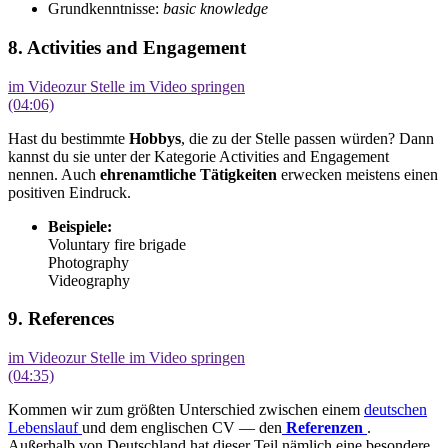
Grundkenntnisse:
basic knowledge
8. Activities and Engagement
im Video
zur Stelle im Video springen
(04:06)
Hast du bestimmte
Hobbys
, die zu der Stelle passen würden? Dann
kannst du sie unter der Kategorie Activities and Engagement
nennen. Auch
ehrenamtliche Tätigkeiten
erwecken meistens einen
positiven Eindruck.
Beispiele:
Voluntary fire brigade
Photography
Videography
9. References
im Video
zur Stelle im Video springen
(04:35)
Kommen wir zum größten Unterschied zwischen einem
deutschen
Lebenslauf
und dem englischen CV — den
Referenzen
.
Außerhalb von Deutschland hat dieser Teil nämlich eine besondere