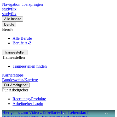
Navigation überspringen
studyflix
studyflix
Alle Inhalte
Berufe
Berufe
Alle Berufe
Berufe A-Z
Traineestellen
Traineestellen
Traineestellen finden
Karrieretipps
Bundeswehr-Karriere
Für Arbeitgeber
Für Arbeitgeber
Recruiting-Produkte
Arbeitgeber Login
Hier geht's zum Video „
Tabellarischer Lebenslauf
“