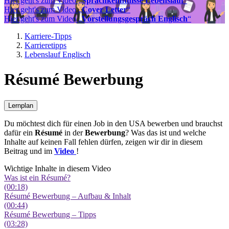
Hier geht's zum Video „
Sprachkenntnisse Lebenslauf
“
Hier geht's zum Video „
Cover Letter
“
Hier geht's zum Video „
Vorstellungsgespräch Englisch
“
Karriere-Tipps
Karrieretipps
Lebenslauf Englisch
Résumé Bewerbung
Lernplan
Du möchtest dich für einen Job in den USA bewerben und brauchst
dafür ein
Résumé
in der
Bewerbung
? Was das ist und welche
Inhalte auf keinen Fall fehlen dürfen, zeigen wir dir in diesem
Beitrag und im
Video
!
Wichtige Inhalte in diesem Video
Was ist ein Résumé?
(00:18)
Résumé Bewerbung – Aufbau & Inhalt
(00:44)
Résumé Bewerbung – Tipps
(03:28)