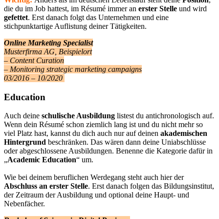
die du im Job hattest,
im Résumé immer an
erster Stelle
und wird
gefettet
. Erst danach folgt das Unternehmen und eine
stichpunktartige Auflistung deiner Tätigkeiten.
Online Marketing Specialist
Musterfirma AG, Beispielort
– Content Curation
– Monitoring strategic marketing campaigns
03/2016 – 10/2020
Education
Auch deine
schulische Ausbildung
listest du antichronologisch auf.
Wenn dein Résumé schon ziemlich lang ist und du nicht mehr so
viel Platz hast, kannst du dich auch nur auf deinen
akademischen
Hintergrund
beschränken. Das wären dann deine Uniabschlüsse
oder abgeschlossene Ausbildungen.
Benenne die Kategorie dafür in
„
Academic Education
“ um.
Wie bei deinem beruflichen Werdegang steht auch hier der
Abschluss an erster Stelle
. Erst danach folgen das Bildungsinstitut,
der Zeitraum der Ausbildung und optional deine Haupt- und
Nebenfächer.