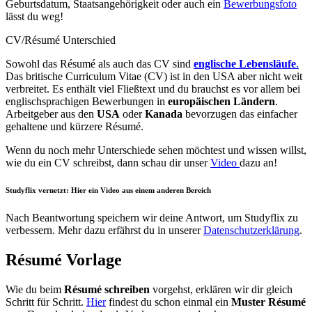
Geburtsdatum, Staatsangehörigkeit oder auch ein
Bewerbungsfoto
lässt du weg!
CV/Résumé Unterschied
Sowohl das Résumé als auch das CV sind
englische Lebensläufe
.
Das britische Curriculum Vitae (CV) ist in den USA aber nicht weit
verbreitet. Es enthält viel Fließtext und du brauchst es vor allem bei
englischsprachigen Bewerbungen in
europäischen Ländern
.
Arbeitgeber aus den
USA
oder
Kanada
bevorzugen das einfacher
gehaltene und kürzere Résumé.
Wenn du noch mehr Unterschiede sehen möchtest und wissen willst,
wie du ein CV schreibst, dann schau dir unser
Video
dazu an!
Studyflix vernetzt: Hier ein Video aus einem anderen Bereich
Nach Beantwortung speichern wir deine Antwort, um Studyflix zu
verbessern. Mehr dazu erfährst du in unserer
Datenschutzerklärung
.
Résumé Vorlage
Wie du beim
Résumé schreiben
vorgehst, erklären wir dir gleich
Schritt für Schritt.
Hier
findest du schon einmal ein
Muster Résumé