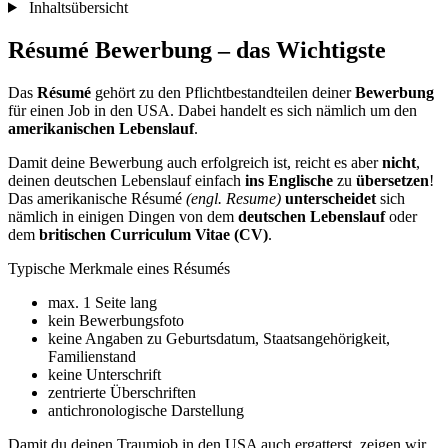
Inhaltsübersicht
Résumé Bewerbung – das Wichtigste
Das
Résumé
gehört zu den Pflichtbestandteilen deiner
Bewerbung
für einen Job in den USA. Dabei handelt es sich nämlich um den
amerikanischen Lebenslauf
.
Damit deine Bewerbung auch erfolgreich ist, reicht es aber
nicht
,
deinen deutschen Lebenslauf einfach
ins Englische
zu
übersetzen
!
Das amerikanische Résumé
(engl. Resume)
unterscheidet
sich
nämlich in einigen Dingen von dem
deutschen Lebenslauf
oder
dem
britischen Curriculum Vitae (CV)
.
Typische Merkmale eines Résumés
max. 1 Seite lang
kein Bewerbungsfoto
keine Angaben zu Geburtsdatum, Staatsangehörigkeit,
Familienstand
keine Unterschrift
zentrierte Überschriften
antichronologische Darstellung
Damit du deinen Traumjob in den USA auch ergatterst, zeigen wir