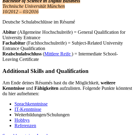
Bachelor of Science in Digital Business
Technische Universität München
10/2012 – 03/2016
Deutsche Schulabschlüsse im Résumé
Abitur
(Allgemeine Hochschulreife) = General Qualification for
University Entrance
Fachabitur
(Fachhochschulreife) = Subject-Related University
Entrance Qualification
Realschulabschluss
(
Mittlere Reife
) = Intermediate School-
Leaving Certificate
Additional Skills and Qualification
Am Ende deines Résumés hast du die Möglichkeit,
weitere
Kenntnisse
und
Fähigkeiten
aufzulisten. Folgende Punkte könntest
du hier aufnehmen:
Sprachkenntnisse
IT-Kenntnisse
Weiterbildungen/Schulungen
Hobbys
Referenzen