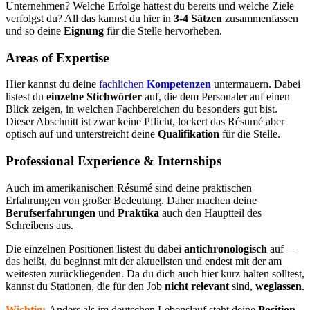
Unternehmen? Welche Erfolge hattest du bereits und welche Ziele
verfolgst du? All das kannst du hier in
3-4 Sätzen
zusammenfassen
und so deine
Eignung
für die Stelle hervorheben.
Areas of Expertise
Hier kannst du deine
fachlichen
Kompetenzen
untermauern. Dabei
listest du
einzelne Stichwörter
auf, die dem Personaler auf einen
Blick zeigen, in welchen Fachbereichen du besonders gut bist.
Dieser Abschnitt ist zwar keine Pflicht, lockert das Résumé aber
optisch auf und unterstreicht deine
Qualifikation
für die Stelle.
Professional Experience & Internships
Auch im amerikanischen Résumé sind deine praktischen
Erfahrungen von großer Bedeutung. Daher machen deine
Berufserfahrungen
und
Praktika
auch den Hauptteil des
Schreibens aus.
Die einzelnen Positionen listest du dabei
antichronologisch
auf —
das heißt, du beginnst mit der aktuellsten und endest mit der am
weitesten zurückliegenden. Da du dich auch hier kurz halten solltest,
kannst du Stationen, die für den Job
nicht relevant
sind,
weglassen
.
Wichtig:
Anders als im deutschen Lebenslauf steht deine
Position
,