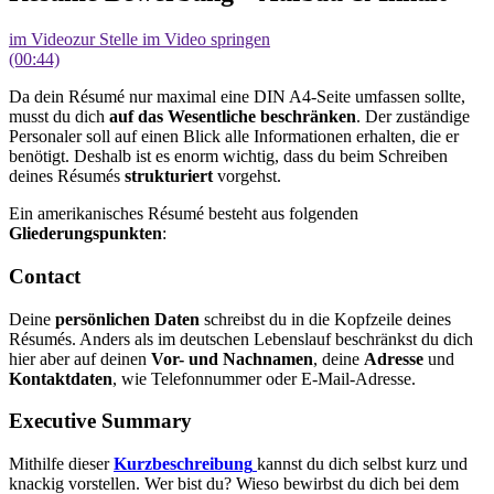
im Video
zur Stelle im Video springen
(00:44)
Da dein Résumé nur maximal eine DIN A4-Seite umfassen sollte,
musst du dich
auf das Wesentliche beschränken
. Der zuständige
Personaler soll auf einen Blick alle Informationen erhalten, die er
benötigt. Deshalb ist es enorm wichtig, dass du beim Schreiben
deines Résumés
strukturiert
vorgehst.
Ein amerikanisches Résumé besteht aus folgenden
Gliederungspunkten
:
Contact
Deine
persönlichen Daten
schreibst du in die Kopfzeile deines
Résumés. Anders als im deutschen Lebenslauf beschränkst du dich
hier aber auf deinen
Vor- und Nachnamen
, deine
Adresse
und
Kontaktdaten
, wie Telefonnummer oder E-Mail-Adresse.
Executive Summary
Mithilfe dieser
Kurzbeschreibung
kannst du dich selbst kurz und
knackig vorstellen. Wer bist du? Wieso bewirbst du dich bei dem