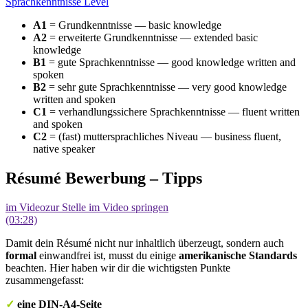
Sprachkenntnisse Level
A1
= Grundkenntnisse — basic knowledge
A2
= erweiterte Grundkenntnisse — extended basic
knowledge
B1
= gute Sprachkenntnisse — good knowledge written and
spoken
B2
= sehr gute Sprachkenntnisse — very good knowledge
written and spoken
C1
= verhandlungssichere Sprachkenntnisse — fluent written
and spoken
C2
= (fast) muttersprachliches Niveau — business fluent,
native speaker
Résumé Bewerbung – Tipps
im Video
zur Stelle im Video springen
(03:28)
Damit dein Résumé nicht nur inhaltlich überzeugt, sondern auch
formal
einwandfrei ist, musst du einige
amerikanische Standards
beachten. Hier haben wir dir die wichtigsten Punkte
zusammengefasst:
✓
eine DIN-A4-Seite