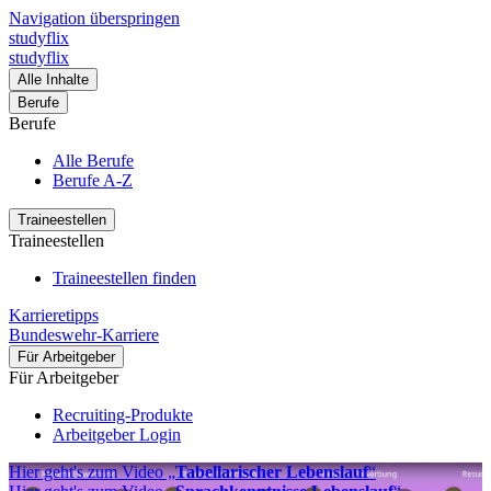
Navigation überspringen
studyflix
studyflix
Alle Inhalte
Berufe
Berufe
Alle Berufe
Berufe A-Z
Traineestellen
Traineestellen
Traineestellen finden
Karrieretipps
Bundeswehr-Karriere
Für Arbeitgeber
Für Arbeitgeber
Recruiting-Produkte
Arbeitgeber Login
Hier geht's zum Video „
Tabellarischer Lebenslauf
“