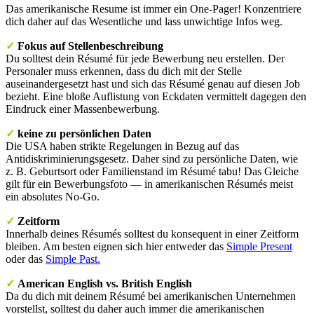
Das amerikanische Resume ist immer ein One-Pager! Konzentriere
dich daher auf das Wesentliche und lass unwichtige Infos weg.
✓
Fokus auf Stellenbeschreibung
Du solltest dein Résumé für jede Bewerbung neu erstellen. Der
Personaler muss erkennen, dass du dich mit der Stelle
auseinandergesetzt hast und sich das Résumé genau auf diesen Job
bezieht. Eine bloße Auflistung von Eckdaten vermittelt dagegen den
Eindruck einer Massenbewerbung.
✓
keine zu persönlichen Daten
Die USA haben
strikte Regelungen in Bezug auf das
Antidiskriminierungsgesetz. Daher sind zu persönliche Daten, wie
z. B. Geburtsort oder Familienstand im Résumé tabu! Das Gleiche
gilt für ein Bewerbungsfoto — in amerikanischen Résumés meist
ein absolutes No-Go.
✓
Zeitform
Innerhalb deines Résumés solltest du konsequent in einer Zeitform
bleiben. Am besten eignen sich hier entweder das
Simple Present
oder das
Simple Past.
✓
American English vs. British English
Da du dich mit deinem Résumé bei amerikanischen Unternehmen
vorstellst, solltest du daher auch immer die amerikanischen