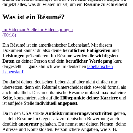
dir jetzt alles, was du wissen musst, um ein
Résumé
zu
schreiben
!
Was ist ein Résumé?
im Video
zur Stelle im Video springen
(00:18)
Ein Résumé ist ein amerikanischer Lebenslauf. Mit diesem
Dokument kannst du also deine
beruflichen Fähigkeiten
und
Leistungen
präsentieren. Im Résumé werden die
wichtigsten
Daten
zu deiner Person und dein
beruflicher Werdegang
kurz
dargestellt — ganz ähnlich wie im deutschen
tabellarischen
Lebenslauf.
Du darfst deinen deutschen Lebenslauf aber nicht einfach nur
übersetzen, denn ein Résumé unterscheidet sich sowohl formal als
auch inhaltlich. Das amerikanische Resume umfasst maximal
eine
Seite
, konzentriert sich auf die
Höhepunkte deiner Karriere
und
ist auf jede Stelle
individuell angepasst
.
Da in den USA strikte
Antidiskriminierungsvorschriften
gelten,
ist dein Résumé im Gegensatz zur deutschen Bewerbung auch
deutlich
anonymer
gehalten. Du nennst nur deinen Namen, deine
Adresse und Kontaktdaten. Persönlichere Angaben, wie z. B.