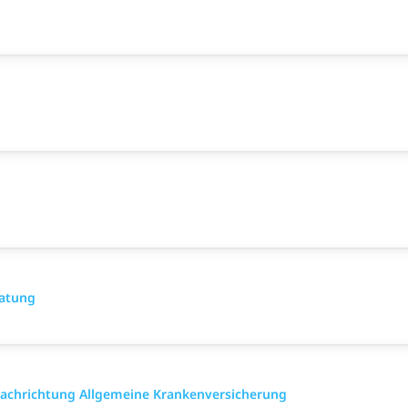
ratung
 Fach­richtung All­gemeine Kranken­versicher­ung