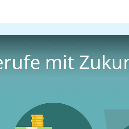
t dir nun einen zukunftssicheren Job, der dazu ein gutes G
Berufe mit Zukunft
!