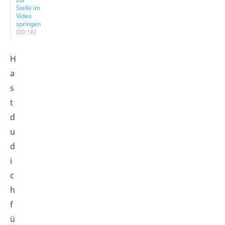
Stelle im
Video
springen
(00:16)
H
a
s
t
d
u
d
i
c
h
f
ü