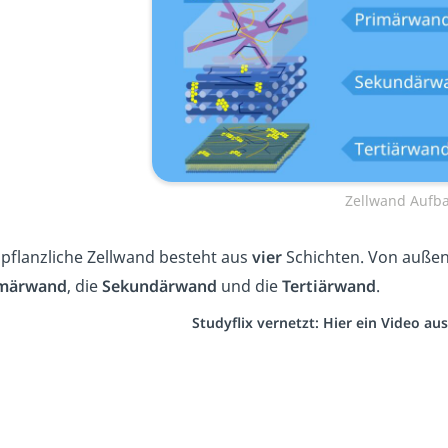
Zellwand Aufb
 pflanzliche Zellwand besteht aus
vier
Schichten. Von außen
märwand
, die
Sekundärwand
und die
Tertiärwand
.
Studyflix vernetzt: Hier ein Video a