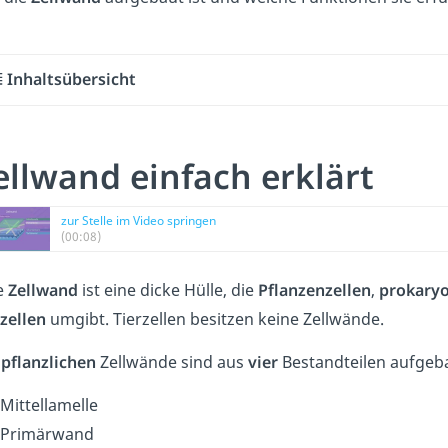
Inhaltsübersicht
ellwand einfach erklärt
zur Stelle im Video springen
(00:08)
e
Zellwand
ist eine dicke Hülle, die
Pflanzenzellen
,
prokaryo
zzellen
umgibt. Tierzellen besitzen keine Zellwände.
e
pflanzlichen
Zellwände sind aus
vier
Bestandteilen aufgeba
Mittellamelle
Primärwand