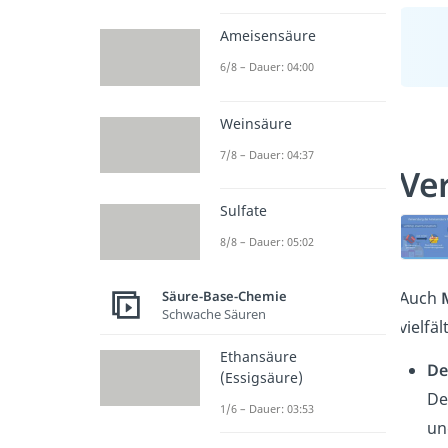
Ameisensäure
6/8 – Dauer: 04:00
Weinsäure
7/8 – Dauer: 04:37
Ve
Sulfate
8/8 – Dauer: 05:02
Säure-Base-Chemie
Auch
M
Schwache Säuren
vielfä
Ethansäure
De
(Essigsäure)
De
1/6 – Dauer: 03:53
un