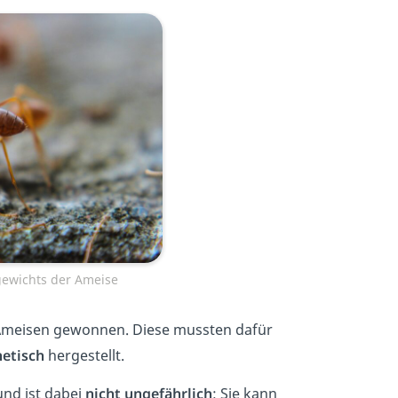
ewichts der Ameise
Ameisen gewonnen. Diese mussten dafür
hetisch
hergestellt.
nd ist dabei
nicht
ungefährlich
: Sie kann