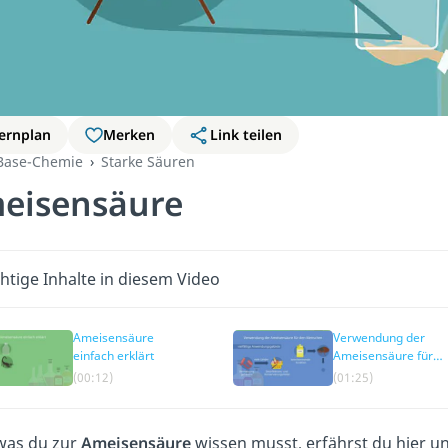
ernplan
Merken
Link teilen
Base-Chemie
Starke Säuren
eisensäure
htige Inhalte in diesem Video
Ameisensäure
Verwendung der
einfach erklärt
Ameisensäure für
den Menschen
(00:12)
(01:25)
 was du zur
Ameisensäure
wissen musst, erfährst du hier u