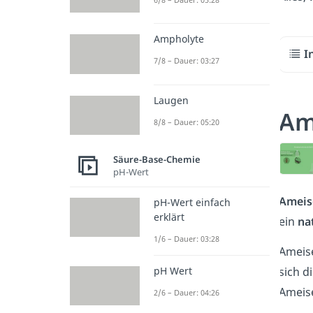
Ampholyte
I
7/8 – Dauer: 03:27
Laugen
Am
8/8 – Dauer: 05:20
Säure-Base-Chemie
pH-Wert
Ameis
pH-Wert einfach
erklärt
ein
na
1/6 – Dauer: 03:28
Ameise
pH Wert
sich d
Ameis
2/6 – Dauer: 04:26