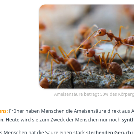
Ameisensäure beträgt 50% des Körperg
ens:
Früher haben Menschen die Ameisensäure direkt aus 
en
.
Heute wird sie zum Zweck der Menschen nur noch
synt
s Menschen hat die Säure einen stark
stechenden Geruch
u