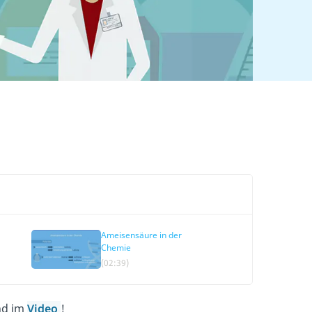
Ameisensäure in der
Chemie
(02:39)
nd im
Video
!