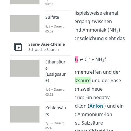
ab.
04:37
Sehen wir uns beispielsweise einmal
Sulfate
den Protonenübergang zwischen
8/8 – Dauer:
Salzsäure (HCl) und Ammoniak (NH
)
3
05:02
an. In der Reaktionsgleichung sieht das
Säure-Base-Chemie
so aus:
Schwache Säuren
–
+
HCl
+
NH
⇌ Cl
+ NH
3
4
Ethansäur
e
Nach dem Zusammentreffen und der
(Essigsäur
Protolyse von
Salzsäure
und der Base
e)
Ammoniak
bleiben zwei neue
1/6 – Dauer:
03:53
Verbindungen übrig: Ein negativ
geladenes Chlorid-Ion (
Anion
) und ein
Kohlensäu
re
positiv geladenes Ammonium-Ion
(
Kation
). Du sagst, Salzsäure
2/6 – Dauer:
05:48