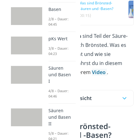
Was sind Brönsted-
Säuren und -Basen?
Basen
(00:15)
2/8 – Dauer:
04:45
Brönsted-Säuren
sind Teil der Säure-
pKs Wert
Base-Theorie nach Brönsted. Was es
3/8 – Dauer:
damit auf sich hat und wie sie
04:23
funktioniert, erfährst du in diesem
Säuren
Beitrag
und unserem
Video
.
und Basen
I
4/8 – Dauer:
04:46
Inhaltsübersicht
Säuren
und Basen
II
Was sind Brönsted-
Säuren und -Basen?
5/8 – Dauer:
04:21