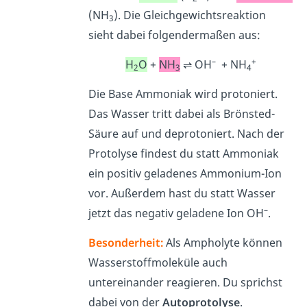
(NH
). Die Gleichgewichtsreaktion
3
sieht dabei folgendermaßen aus:
–
+
H
O
+
NH
⇌ OH
+ NH
2
3
4
Die Base Ammoniak wird protoniert.
Das Wasser tritt dabei als Brönsted-
Säure auf und deprotoniert. Nach der
Protolyse findest du statt Ammoniak
ein positiv geladenes Ammonium-Ion
vor. Außerdem hast du statt Wasser
–
jetzt das negativ geladene Ion OH
.
Besonderheit:
Als Ampholyte können
Wasserstoffmoleküle auch
untereinander reagieren. Du sprichst
dabei von der
Autoprotolyse
.