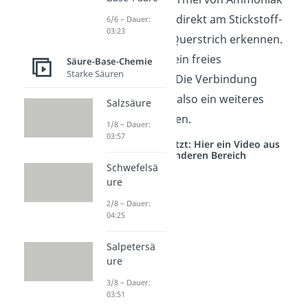
(NH
) kannst du direkt am Stickstoff-
6/6 – Dauer:
3
03:23
Atom (N) einen Querstrich erkennen.
Dieser steht für ein freies
Säure-Base-Chemie
Starke Säuren
Elektronenpaar. Die Verbindung
Ammoniak kann also ein weiteres
Salzsäure
Proton aufnehmen.
1/8 – Dauer:
03:57
Studyflix vernetzt: Hier ein Video aus
einem anderen Bereich
Schwefelsä
ure
2/8 – Dauer:
04:25
Salpetersä
ure
3/8 – Dauer:
03:51