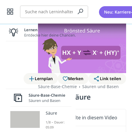
Suche
Neu: Karriere
Lernen lohnt sich!
Entdecke hier deine Chancen.
Lernplan
Merken
Link teilen
Säure-Base-Chemie
Säuren und Basen
Brönsted Säure
Säure-Base-Chemie
Säuren und Basen
Säure
Wichtige Inhalte in diesem Video
1/8 – Dauer:
05:09