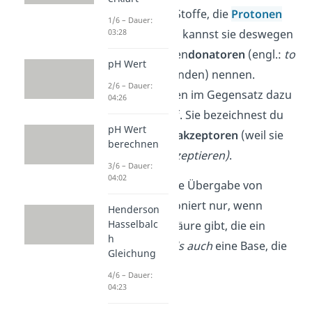
Säuren
sind Stoffe, die
Protonen
1/6 – Dauer:
abgeben. Du kannst sie deswegen
03:28
auch Protonen
donatoren
(engl.:
to
pH Wert
donate
= spenden) nennen.
2/6 – Dauer:
Basen
nehmen im Gegensatz dazu
04:26
Protonen auf. Sie bezeichnest du
pH Wert
als Protonen
akzeptoren
(weil sie
berechnen
Protonen
akzeptieren)
.
3/6 – Dauer:
04:02
Aber Achtung: die Übergabe von
Protonen funktioniert nur, wenn
Henderson
Hasselbalc
es
sowohl
eine Säure gibt, die ein
h
Proton abgibt,
als auch
eine Base, die
Gleichung
eines aufnimmt.
4/6 – Dauer:
04:23