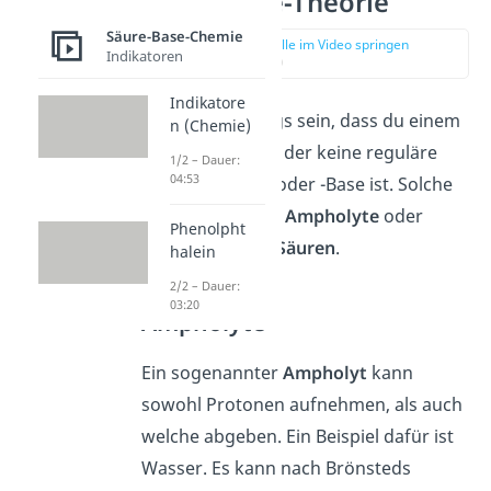
Säure-Base-Theorie
Säure-Base-Chemie
zur Stelle im Video springen
Indikatoren
(03:25)
Indikatore
Es kann allerdings sein, dass du einem
n (Chemie)
Stoff begegnest, der keine reguläre
1/2 – Dauer:
04:53
Brönsted-Säure oder -Base ist. Solche
Ausnahmen sind
Ampholyte
oder
Phenolpht
mehrprotonige Säuren
.
halein
2/2 – Dauer:
03:20
Ampholyte
Ein sogenannter
Ampholyt
kann
sowohl Protonen aufnehmen, als auch
welche abgeben. Ein Beispiel dafür ist
Wasser. Es kann nach Brönsteds