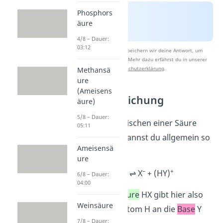
Phosphors
äure
4/8 – Dauer:
03:12
Nach Beantwortung speichern wir deine Antwort, um
Studyflix zu verbessern. Mehr dazu erfährst du in unserer
Datenschutzerklärung
.
Methansä
ure
(Ameisens
Protolysegleichung
äure)
5/8 – Dauer:
Die Protolyse zwischen einer Säure
05:11
und einer Base kannst du allgemein so
Ameisensä
darstellen:
ure
–
+
HX
+
Y
⇌ X
+ (HY)
6/8 – Dauer:
04:00
Das heißt, die
Säure
HX gibt hier also
Weinsäure
ihr Wasserstoffatom H an die
Base
Y
7/8 – Dauer: