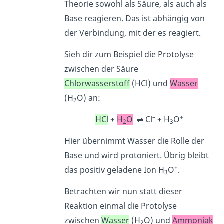
Theorie sowohl als Säure, als auch als
Base reagieren. Das ist abhängig von
der Verbindung, mit der es reagiert.
Sieh dir zum Beispiel die Protolyse
zwischen der Säure
Chlorwasserstoff
(HCl) und
Wasser
(H
O) an:
2
–
+
HCl
+
H
O
⇌ Cl
+ H
O
2
3
Hier übernimmt Wasser die Rolle der
Base und wird protoniert. Übrig bleibt
+
das positiv geladene Ion H
O
.
3
Betrachten wir nun statt dieser
Reaktion einmal die Protolyse
zwischen
Wasser
(H
O) und
Ammoniak
2