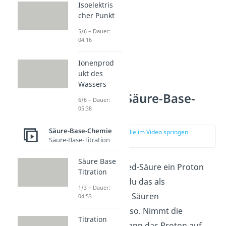
Isoelektris
cher Punkt
5/6 – Dauer:
04:16
Ionenprod
ukt des
Wassers
Brönsted: Säure-Base-
6/6 – Dauer:
Theorie
05:38
Säure-Base-Chemie
zur Stelle im Video springen
Säure-Base-Titration
(00:47)
Säure Base
Gibt eine Brönsted-Säure ein Proton
Titration
ab, bezeichnest du das als
1/3 – Dauer:
Deprotonierung,
Säuren
04:53
deprotonieren
also. Nimmt die
Titration
Brönsted-Base dann das Proton auf,