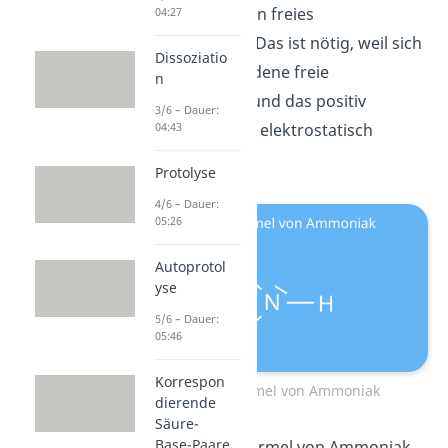
Brönsted-Base ein freies
04:27
Elektronenpaar. Das ist nötig, weil sich
Dissoziatio
das negativ geladene freie
n
Elektronenpaar und das positiv
3/6 – Dauer:
geladene Proton elektrostatisch
04:43
anziehen.
Protolyse
4/6 – Dauer:
05:26
Autoprotol
yse
5/6 – Dauer:
05:46
Korrespon
Strukturformel von Ammoniak
dierende
Säure-
Base-Paare
In der Strukturformel von Ammoniak