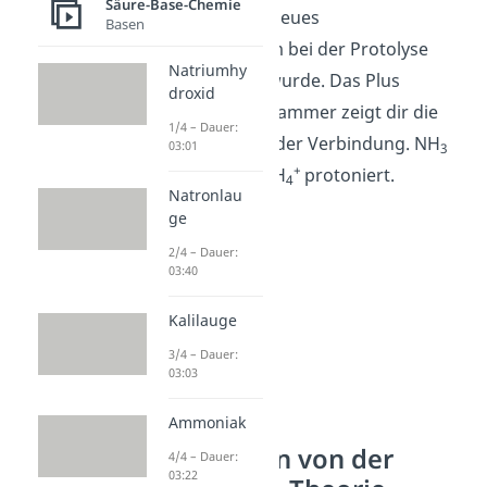
Säure-Base-Chemie
daran, dass ein neues
Basen
Wasserstoffatom bei der Protolyse
Natriumhy
aufgenommen wurde. Das Plus
droxid
außerhalb der Klammer zeigt dir die
1/4 – Dauer:
positive Ladung der Verbindung. NH
03:01
3
+
wurde also zu NH
protoniert.
4
Natronlau
ge
2/4 – Dauer:
03:40
Kalilauge
3/4 – Dauer:
03:03
Ammoniak
Ausnahmen von der
4/4 – Dauer:
03:22