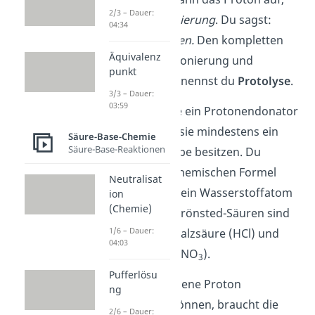
2/3 – Dauer:
heißt das
Protonierung
. Du sagst:
04:34
Basen
protonieren.
Den kompletten
Äquivalenz
Prozess der Protonierung und
punkt
Deprotonierung nennst du
Protolyse
.
3/3 – Dauer:
03:59
Damit eine Säure ein Protonendonator
sein kann, muss sie mindestens ein
Säure-Base-Chemie
Säure-Base-Reaktionen
Proton zur Abgabe besitzen. Du
findest in ihrer chemischen Formel
Neutralisat
also mindestens ein Wasserstoffatom
ion
(Chemie)
H. Beispiele für Brönsted-Säuren sind
1/6 – Dauer:
unter anderem Salzsäure (HCl) und
04:03
Salpetersäure (HNO
).
3
Pufferlösu
Um das abgegebene Proton
ng
aufnehmen zu können, braucht die
2/6 – Dauer: