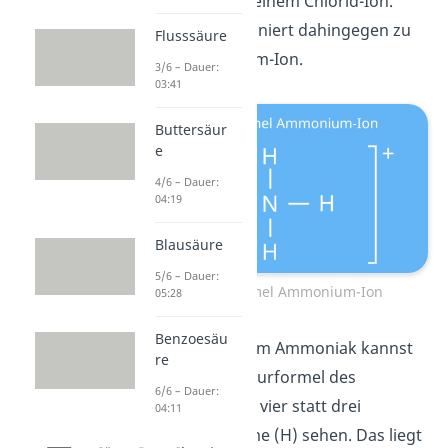
deprotoniert zu einem Chlorid-Ion.
Ammoniak protoniert dahingegen zu
Flusssäure
einem Ammonium-Ion.
3/6 – Dauer:
03:41
Buttersäur
e
4/6 – Dauer:
04:19
Blausäure
5/6 – Dauer:
Strukturformel Ammonium-Ion
05:28
Benzoesäu
Im Gegensatz zum Ammoniak kannst
re
du bei der Strukturformel des
6/6 – Dauer:
Ammonium-Ions vier statt drei
04:11
Wasserstoffatome (H) sehen. Das liegt