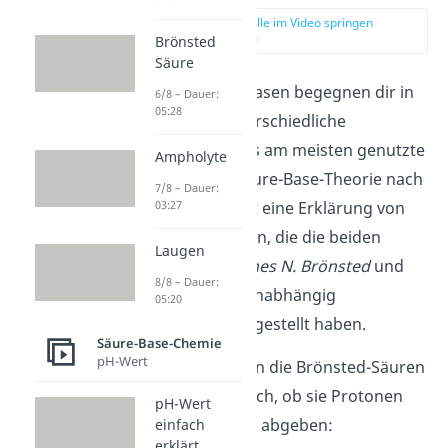
zur Stelle im Video springen
(00:15)
Brönsted
Säure
Zu Säuren und Basen begegnen dir in
6/8 – Dauer:
05:28
der Chemie unterschiedliche
Erklärungen. Das am meisten genutzte
Ampholyte
Modell ist die Säure-Base-Theorie nach
7/8 – Dauer:
Brönsted. Das ist eine Erklärung von
03:27
Säuren und Basen, die die beiden
Laugen
Chemiker
Johannes N. Brönsted
und
8/8 – Dauer:
Thomas Lowry
unabhängig
05:20
voneinander aufgestellt haben.
Säure-Base-Chemie
pH-Wert
Sie unterscheiden die Brönsted-Säuren
und -Basen danach, ob sie Protonen
pH-Wert
aufnehmen oder abgeben:
einfach
erklärt