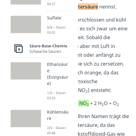
04:37
rauchende Salpetersäure
nennst.
Sulfate
Ist sie luftdicht verschlossen und kühl
8/8 – Dauer:
gelagert, handelt es sich zwar um eine
05:02
farblose Flüssigkeit. Sobald die
rauchende Säure aber mit Luft in
Säure-Base-Chemie
Schwache Säuren
Berührung kommt oder anfängt zu
sieden, beginnt sie sich zu zersetzen.
Ethansäur
e
Dabei färbt sie sich orange, da das
(Essigsäur
rotbraune, stark toxische
e)
Stickstoffdioxid
(NO
) entsteht:
2
1/6 – Dauer:
03:53
4 HNO
4 NO
+ 2 H
O + O
3
2
2
2
Kohlensäu
Schon gewusst?
Ihren Namen trägt die
re
rauchende Salpetersäure, da das
2/6 – Dauer:
05:48
entstehende Stickstoffdioxid-Gas wie