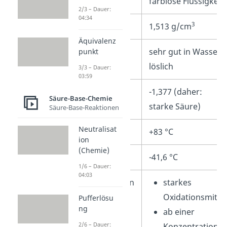
Aussehen
farblose Flüssigkeit
2/3 – Dauer:
04:34
3
Dichte
1,513 g/cm
Äquivalenz
Löslichkeit
sehr gut in Wasser
punkt
löslich
3/3 – Dauer:
03:59
pKs-Wert
-1,377 (daher:
Säure-Base-Chemie
starke Säure)
Säure-Base-Reaktionen
Neutralisat
Siedepunkt
+83 °C
ion
(Chemie)
Schmelzpunkt
-41,6 °C
1/6 – Dauer:
04:03
Besonderheiten
starkes
Oxidationsmitte
Pufferlösu
ng
ab einer
2/6 – Dauer:
Konzentration