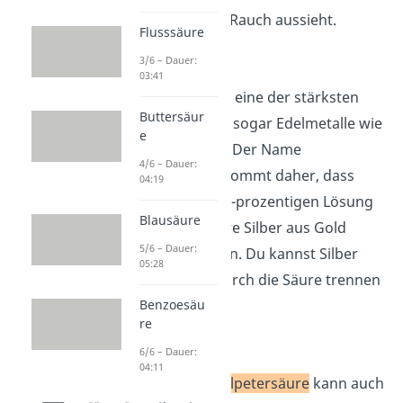
orange-brauner Rauch aussieht.
Flusssäure
Scheidewasser
3/6 – Dauer:
03:41
Salpetersäure ist eine der stärksten
Buttersäur
Säuren. Sie kann sogar Edelmetalle wie
e
Silber zersetzen. Der Name
4/6 – Dauer:
Scheidewasser
kommt daher, dass
04:19
man mit einer 50-prozentigen Lösung
Blausäure
von Salpetersäure Silber aus Gold
5/6 – Dauer:
herauslösen kann. Du kannst Silber
05:28
und Gold also durch die Säure trennen
Benzoesäu
bzw. scheiden.
re
Königswasser
6/6 – Dauer:
04:11
Konzentrierte
Salpetersäure
kann auch