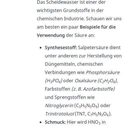
Das Scheidewasser ist einer der
wichtigsten Grundstoffe in der
chemischen Industrie. Schauen wir uns
am besten ein paar
Beispiele für die
Verwendung
der Säure an:
Synthesestoff:
Salpetersäure dient
unter anderem zur Herstellung von
Düngemitteln, chemischen
Verbindungen wie
Phosphorsäure
(H
PO
)
oder
Oxalsäure (C
H
O
)
,
3
4
2
2
4
Farbstoffen
(z. B. Azofarbstoffe)
und Sprengstoffen wie
Nitroglycerin
(C
H
N
O
) oder
3
5
3
9
Trinitrotoluol
(TNT, C
H
N
O
).
7
5
3
6
Schmuck:
Hier wird HNO
in
3