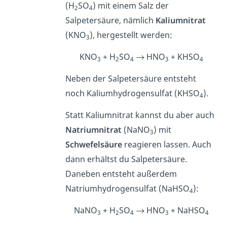
(H
SO
) mit einem Salz der
2
4
Salpetersäure, nämlich
Kaliumnitrat
(KNO
), hergestellt werden:
3
KNO
+ H
SO
HNO
+ KHSO
3
2
4
3
4
Neben der Salpetersäure entsteht
noch Kaliumhydrogensulfat (KHSO
).
4
Statt Kaliumnitrat kannst du aber auch
Natriumnitrat
(NaNO
) mit
3
Schwefelsäure
reagieren lassen. Auch
dann erhältst du Salpetersäure.
Daneben entsteht außerdem
Natriumhydrogensulfat (NaHSO
):
4
NaNO
+ H
SO
HNO
+ NaHSO
3
2
4
3
4