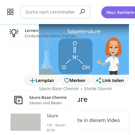
Suche
Neu: Karriere
Lernen lohnt sich!
Entdecke hier deine Chancen.
Lernplan
Merken
Link teilen
Säure-Base-Chemie
Starke Säuren
Salpetersäure
Säure-Base-Chemie
Säuren und Basen
Säure
Wichtige Inhalte in diesem Video
1/8 – Dauer:
05:09