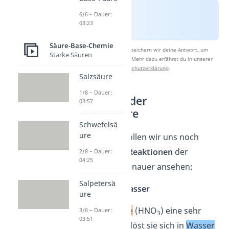
6/6 – Dauer:
03:23
Säure-Base-Chemie
Nach Beantwortung speichern wir deine Antwort, um
Starke Säuren
Studyflix zu verbessern. Mehr dazu erfährst du in unserer
Datenschutzerklärung
.
Salzsäure
1/8 – Dauer:
Reaktionen der
03:57
Salpetersäure
Schwefelsä
ure
Im Folgenden wollen wir uns noch
einige
wichtige Reaktionen
der
2/8 – Dauer:
04:25
Salpetersäure genauer ansehen:
Salpetersä
Löslichkeit in Wasser
ure
Da
Salpetersäure
(HNO
) eine sehr
3/8 – Dauer:
3
03:51
starke Säure ist, löst sie sich in
Wasser