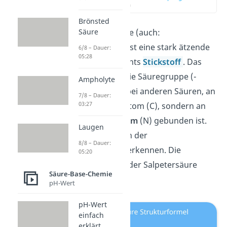
(00:12)
Brönsted
Die Salpetersäure (auch:
Säure
Scheidewasser) ist eine stark ätzende
6/8 – Dauer:
05:28
Säure des Elements
Stickstoff
. Das
bedeutet, dass die Säuregruppe (-
Ampholyte
OOH) nicht wie bei anderen Säuren, an
7/8 – Dauer:
03:27
ein Kohlenstoffatom (C), sondern an
ein
Stickstoffatom
(N) gebunden ist.
Laugen
Das kannst du an der
8/8 – Dauer:
Strukturformel
erkennen. Die
05:20
Summenformel
der Salpetersäure
Säure-Base-Chemie
lautet HNO
.
3
pH-Wert
pH-Wert
einfach
erklärt