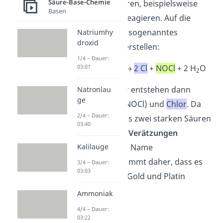
Säure-Base-Chemie
mit anderen Säuren, beispielsweise
Basen
Salzsäure
(HCl) reagieren. Auf die
Weise kannst du sogenanntes
Natriumhy
droxid
Königswasser
herstellen:
1/4 – Dauer:
03:01
HNO
+
3 HCl
2 Cl
+
NOCl
+ 2 H
O
3
2
Im Königswasser entstehen dann
Natronlau
ge
Nitrosylchlorid
(NOCl) und
Chlor
. Da
2/4 – Dauer:
Königswasser aus zwei starken Säuren
03:40
besteht, kann es
Verätzungen
Kalilauge
hervorrufen. Der Name
Königswasser
kommt daher, dass es
3/4 – Dauer:
03:03
edle Metalle wie Gold und Platin
auflösen kann.
Ammoniak
4/4 – Dauer:
03:22