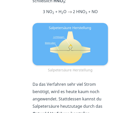
schließlich
HNO
:
3
3 NO
+ H
O
2 HNO
+ NO
2
2
3
Salpetersäure Herstellung
Da das Verfahren sehr viel Strom
benötigt, wird es heute kaum noch
angewendet. Stattdessen kannst du
Salpetersäure heutzutage durch das