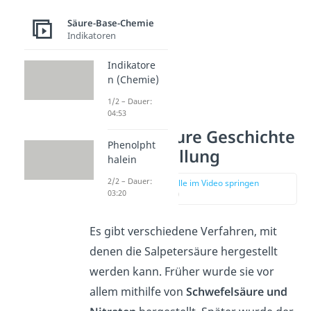
Säure-Base-Chemie
Indikatoren
Indikatore
n (Chemie)
1/2 – Dauer:
04:53
Salpetersäure Geschichte
Phenolpht
und Herstellung
halein
2/2 – Dauer:
zur Stelle im Video springen
03:20
(03:24)
Es gibt verschiedene Verfahren, mit
denen die Salpetersäure hergestellt
werden kann. Früher wurde sie vor
allem mithilfe von
Schwefelsäure und