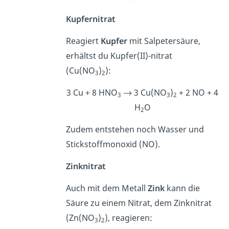
Kupfernitrat
Reagiert
Kupfer
mit Salpetersäure,
erhältst du Kupfer(II)-nitrat
(Cu(NO
)
):
3
2
3 Cu + 8 HNO
3 Cu(NO
)
+ 2 NO + 4
3
3
2
H
O
2
Zudem entstehen noch Wasser und
Stickstoffmonoxid (NO).
Zinknitrat
Auch mit dem Metall
Zink
kann die
Säure zu einem Nitrat, dem Zinknitrat
(Zn(NO
)
), reagieren:
3
2