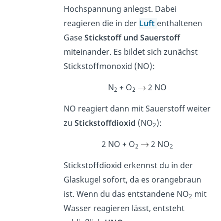
Hochspannung anlegst. Dabei
reagieren die in der
Luft
enthaltenen
Gase
Stickstoff und Sauerstoff
miteinander. Es bildet sich zunächst
Stickstoffmonoxid (NO):
N
+ O
2 NO
2
2
NO reagiert dann mit Sauerstoff weiter
zu
Stickstoffdioxid
(NO
):
2
2 NO + O
2 NO
2
2
Stickstoffdioxid erkennst du in der
Glaskugel sofort, da es orangebraun
ist. Wenn du das entstandene NO
mit
2
Wasser reagieren lässt, entsteht