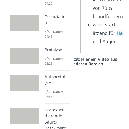
04:27
von 70 %
brandfördernd
Dissoziatio
n
wirkt stark
3/6 – Dauer:
ätzend für
Haut
04:43
und Augen
Protolyse
4/6 – Dauer:
Studyflix vernetzt: Hier ein Video aus
einem anderen Bereich
05:26
Autoprotol
yse
5/6 – Dauer:
05:46
Korrespon
dierende
Säure-
Base-Paare