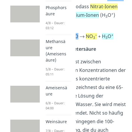
vollständig auf, sodass
Nitrat-Ionen
Phosphors
äure
–
+
(NO
) und
Oxonium-Ionen
(H
O
)
3
3
entstehen:
4/8 – Dauer:
03:12
–
+
HNO
+
H
O
NO
+
H
O
3
2
3
3
Methansä
ure
Rauchende Salpetersäure
(Ameisens
äure)
Du unterscheidest zwischen
5/8 – Dauer:
unterschiedlichen Konzentrationen der
05:11
Salpetersäure.
Als konzentrierte
Salpetersäure bezeichnest du eine 65-
Ameisensä
ure
bis 69-prozentige Lösung der
6/8 – Dauer:
Salpetersäure in Wasser. Sie wird meist
04:00
in Laboren verwendet. Nicht so häufig
verwendet wird hingegen die
100-
Weinsäure
prozentige Lösung, die du auch
7/8 – Dauer: