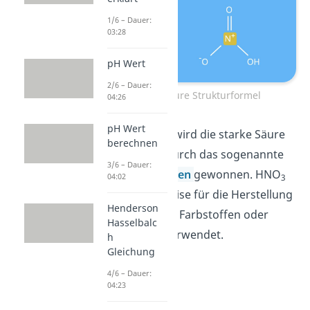
1/6 – Dauer:
03:28
pH Wert
2/6 – Dauer:
Salpetersäure Strukturformel
04:26
pH Wert
In der Industrie wird die starke Säure
berechnen
hauptsächlich durch das sogenannte
3/6 – Dauer:
Ostwald-Verfahren
gewonnen. HNO
04:02
3
wird beispielsweise für die Herstellung
Henderson
von Spreng- und Farbstoffen oder
Hasselbalc
Düngemitteln verwendet.
h
Gleichung
4/6 – Dauer:
04:23