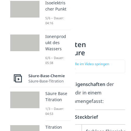
Isoelektris
cher Punkt
5/6 – Dauer:
04:16
Ionenprod
ukt des
Eigenschaften
Wassers
Salpetersäure
6/6 – Dauer:
05:38
zur Stelle im Video springen
(00:43)
Säure-Base-Chemie
Säure-Base-Titration
Einige
wichtige Eigenschaften
der
Säure
haben wir dir in einem
Säure Base
Titration
Steckbrief zusammengefasst:
1/3 – Dauer:
04:53
Salpetersäure Steckbrief
Titration