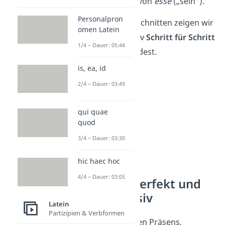
passende Form von
esse
(„sein“).
Personalpron
In den nächsten Abschnitten zeigen wir
omen Latein
dir, wie du das Passiv
Schritt für Schritt
1/4 – Dauer: 05:44
in jeder Zeitform bildest.
is, ea, id
2/4 – Dauer: 03:49
qui quae
quod
3/4 – Dauer: 03:30
hic haec hoc
4/4 – Dauer: 03:05
Präsens, Imperfekt und
Futur im Passiv
Latein
Partizipien & Verbformen
Die drei Zeitenformen Präsens,