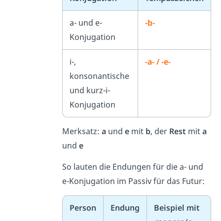
a- und e-
-b-
Konjugation
i-,
-a- / -e-
konsonantische
und kurz-i-
Konjugation
Merksatz:
a
und
e
mit
b
, der
Rest
mit
a
und
e
So lauten die Endungen für die a- und
e-Konjugation im Passiv für das Futur:
Person
Endung
Beispiel mit