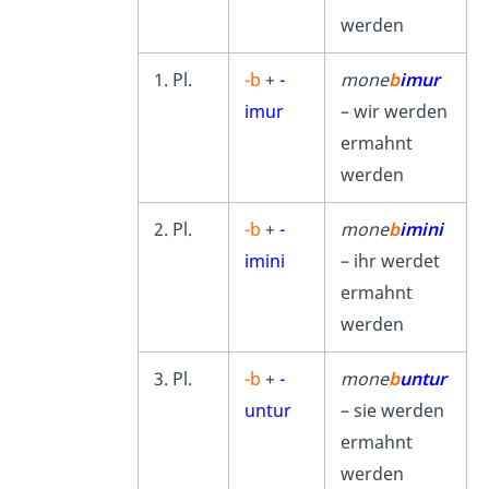
werden
1. Pl.
-b
+
-
mone
b
imur
imur
– wir werden
ermahnt
werden
2. Pl.
-b
+
-
mone
b
imini
imini
– ihr werdet
ermahnt
werden
3. Pl.
-b
+
-
mone
b
untur
untur
– sie werden
ermahnt
werden