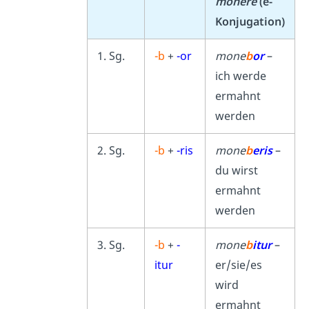
monere
(e-
Konjugation)
1. Sg.
-b
+
-or
mone
b
or
–
ich werde
ermahnt
werden
2. Sg.
-b
+
-ris
mone
b
eris
–
du wirst
ermahnt
werden
3. Sg.
-b
+
-
mone
b
itur
–
itur
er/sie/es
wird
ermahnt