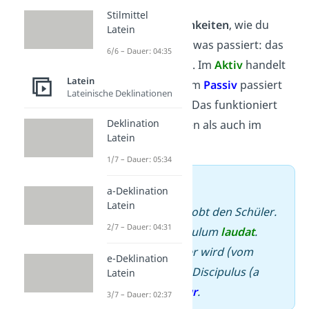
Stilmittel
Es gibt
zwei Möglichkeiten
, wie du
Latein
ausdrücken kannst, was passiert: das
6/6 – Dauer: 04:35
Aktiv und das Passiv. Im
Aktiv
handelt
Latein
das Subjekt selbst. Im
Passiv
passiert
Lateinische Deklinationen
dem Subjekt etwas. Das funktioniert
Deklination
sowohl im Deutschen als auch im
Latein
Lateinischen.
1/7 – Dauer: 05:34
➡️ Beispiel
a-Deklination
Latein
Aktiv:
Der Lehrer lobt den Schüler.
2/7 – Dauer: 04:31
→
Magister discipulum
laudat
.
Passiv:
Der Schüler wird (vom
e-Deklination
Lehrer) gelobt.
→
Discipulus (a
Latein
magistro)
laudatur
.
3/7 – Dauer: 02:37