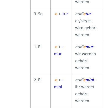
werden
3. Sg.
-e
+
-tur
audi
e
tur
–
er/sie/es
wird gehört
werden
1. Pl.
-e
+
-
audi
e
mur
–
mur
wir werden
gehört
werden
2. Pl.
-e
+
-
audi
e
mini
–
mini
ihr werdet
gehört
werden