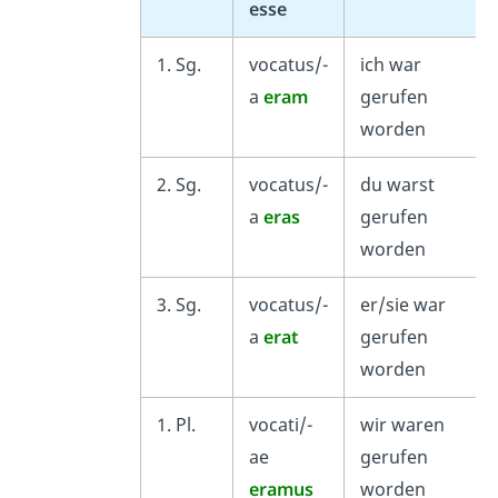
esse
1. Sg.
vocatus/-
ich war
a
eram
gerufen
worden
2. Sg.
vocatus/-
du warst
a
eras
gerufen
worden
3. Sg.
vocatus/-
er/sie war
a
erat
gerufen
worden
1. Pl.
vocati/-
wir waren
ae
gerufen
eramus
worden