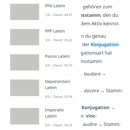
PPA Latein
Imperfekt und Futur gehören zum
sogenannten
Präsensstamm
, den du
1/6 – Dauer: 04:37
vielleicht schon aus dem Aktiv kennst.
PPP Latein
Welche Passivformen du genau
2/6 – Dauer: 05:22
brauchst, hängt von der
Konjugation
ab. Denn jede Konjugationsart hat
Passiv Latein
ihren eigenen Präsensstamm:
3/6 – Dauer: 05:33
a-Konjugation
→
laudare
→
Deponentien
Stamm:
lauda-
Latein
e-Konjugation
→
docere
→
Stamm:
4/6 – Dauer: 03:04
doce-
konsonantische Konjugation
→
Imperativ
vincere
→
Stamm:
vinc-
Latein
i-Konjugation
→
audire
→
Stamm:
5/6 – Dauer: 04:39