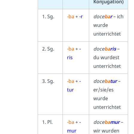
Konjugation)
1. Sg.
-ba
+
-r
doce
b
a
r
– ich
wurde
unterrichtet
2. Sg.
-ba
+
-
doce
ba
ris
–
ris
du wurdest
unterrichtet
3. Sg.
-ba
+
-
doce
ba
tur
–
tur
er/sie/es
wurde
unterrichtet
1. Pl.
-ba
+
-
doce
ba
mur
–
mur
wir wurden