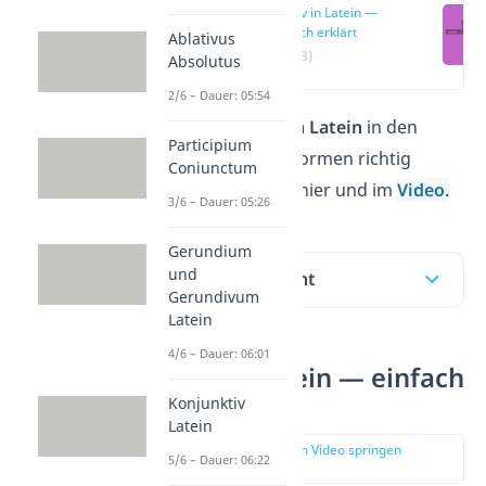
Passiv in Latein —
einfach erklärt
Ablativus
(00:13)
Absolutus
2/6 – Dauer: 05:54
Wie du das
Pa
ssiv in Latein
in den
Participium
verschiedenen Zeitformen richtig
Coniunctum
bildest, erfährst du hier und im
Video.
3/6 – Dauer: 05:26
Gerundium
und
Inhaltsübersicht
Gerundivum
Latein
4/6 – Dauer: 06:01
Passiv in Latein — einfach
erklärt
Konjunktiv
Latein
zur Stelle im Video springen
5/6 – Dauer: 06:22
(00:13)