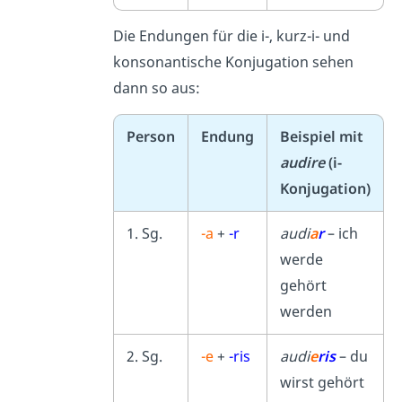
Die Endungen für die i-, kurz-i- und
konsonantische Konjugation sehen
dann so aus:
Person
Endung
Beispiel mit
audire
(i-
Konjugation)
1. Sg.
-a
+
-r
audi
a
r
– ich
werde
gehört
werden
2. Sg.
-e
+
-ris
audi
e
ris
– du
wirst gehört