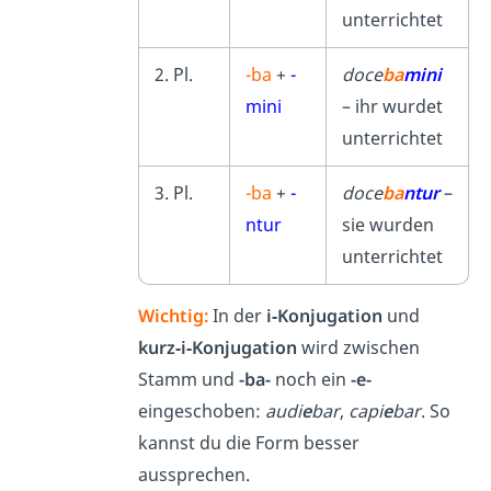
unterrichtet
2. Pl.
-ba
+
-
doce
ba
mini
mini
– ihr wurdet
unterrichtet
3. Pl.
-ba
+
-
doce
ba
ntur
–
ntur
sie wurden
unterrichtet
Wichtig:
In der
i‑Konjugation
und
kurz‑i‑Konjugation
wird zwischen
Stamm und
-ba-
noch ein
-e-
eingeschoben:
audi
e
bar
,
capi
e
bar
. So
kannst du die Form besser
aussprechen.