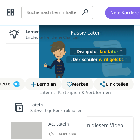
Suche
Neu: Karriere
Lernen lohnt sich!
Entdecke hier deine Chancen.
zettel
Lernplan
Merken
Link teilen
NEU
Latein
Partizipien & Verbformen
Passiv Latein
Latein
Satzwertige Konstruktionen
AcI Latein
Wichtige Inhalte in diesem Video
1/6 – Dauer: 05:07