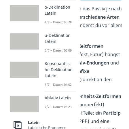
o-Deklination
Im Lateinischen wird das Passiv je nach
Latein
Zeitform
auf zwei verschiedene Arten
4/7 – Dauer: 05:28
gebildet. Dabei veränderst du vor allem
das
Verb
:
u-Deklination
Latein
In den
Präsens-Zeitformen
5/7 – Dauer: 05:09
(Präsens, Imperfekt, Futur) hängst
du spezielle
Passiv-Endungen
und
Konsonantisc
he Deklination
teilweise a
uch
Infixe
Latein
(Tempuszeichen)
direkt an den
6/7 – Dauer: 04:02
Verbstamm.
In den
Vergangenheits-Zeitformen
Ablativ Latein
(Perfekt, Plusquamperfekt)
7/7 – Dauer: 05:23
brauchst du zwei Teile: ein
Partizip
Perfekt Passiv
(PPP) und eine
Latein
Lateinische Pronomen