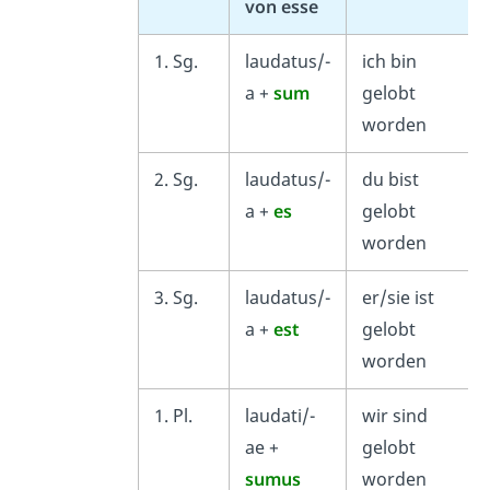
von esse
1. Sg.
laudatus/-
ich bin
a +
sum
gelobt
worden
2. Sg.
laudatus/-
du bist
a +
es
gelobt
worden
3. Sg.
laudatus/-
er/sie ist
a +
est
gelobt
worden
1. Pl.
laudati/-
wir sind
ae +
gelobt
sumus
worden