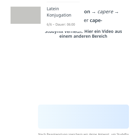
audi-
Latein
kurz-i-Konjugation
→
capere
→
Konjugation
Stamm:
capi-
oder
cape-
6/6 – Dauer: 06:00
Studyflix vernetzt: Hier ein Video aus
einem anderen Bereich
Nach Beantwortung speichern wir deine Antwort, um Studyflix