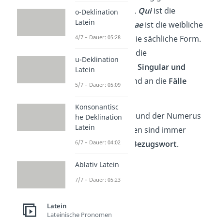
Geschlecht
(
Genus
).
Qui
ist die
o-Deklination
Latein
männliche Form,
quae
ist die weibliche
4/7 – Dauer: 05:28
Form und
quod
ist die sächliche Form.
Wie Nomen werden die
u-Deklination
Relativpronomen an
Singular und
Latein
Plural
(
Numerus
) und an die
Fälle
5/7 – Dauer: 05:09
(
Kasus
) angepasst.
Konsonantisc
Wichtig:
Das Genus und der Numerus
he Deklination
Latein
vom Relativpronomen sind immer
6/7 – Dauer: 04:02
gleich
wie bei dem
Bezugswort
.
Ablativ Latein
7/7 – Dauer: 05:23
Latein
Lateinische Pronomen