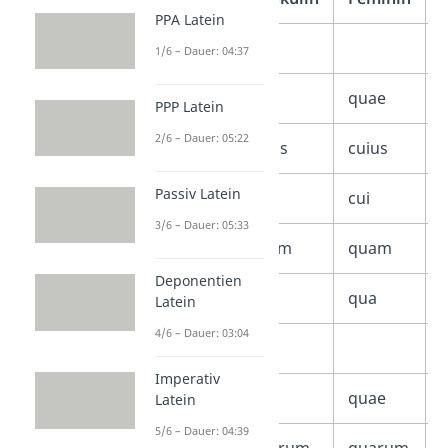
PPA Latein
Singular
1/6 – Dauer: 04:37
Nominativ
qui
quae
PPP Latein
2/6 – Dauer: 05:22
Genitiv
cuius
cuius
c
Passiv Latein
Dativ
cui
cui
c
3/6 – Dauer: 05:33
Akkusativ
quem
quam
Deponentien
Ablativ
quo
qua
Latein
4/6 – Dauer: 03:04
Plural
Imperativ
Nominativ
qui
quae
Latein
5/6 – Dauer: 04:39
Genitiv
quorum
quarum