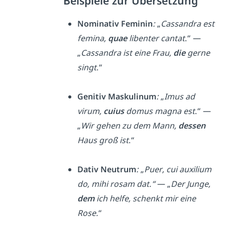
Beispiele zur Übersetzung
Nominativ Feminin
:
„
Cassandra est
femina,
quae
libenter cantat
.“ —
„
Cassandra ist eine Frau,
die
gerne
singt
.“
Genitiv Maskulinum
:
„
Imus ad
virum,
cuius
domus magna est
.“ —
„
Wir gehen zu dem Mann,
dessen
Haus groß ist
.“
Dativ Neutrum
:
„
Puer, cui auxilium
do, mihi rosam dat.“
— „
Der Junge,
dem
ich helfe, schenkt mir eine
Rose.
“