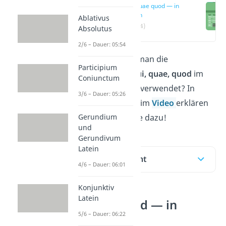
qui quae quod — in
Latein
Ablativus
(00:14)
Absolutus
2/6 – Dauer: 05:54
Du fragst dich, wie man die
Participium
Relativpronomen
qui, quae, quod
im
Coniunctum
Lateinischen richtig verwendet? In
3/6 – Dauer: 05:26
diesem Beitrag und im
Video
erklären
Gerundium
wir dir alles Wichtige dazu!
und
Gerundivum
Latein
Inhaltsübersicht
4/6 – Dauer: 06:01
Konjunktiv
Latein
qui quae quod — in
5/6 – Dauer: 06:22
Latein