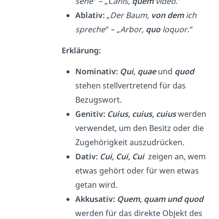
sehe
“ – „
Canis,
quem
video
.“
Ablativ:
„
Der Baum,
von dem
ich
spreche
“ – „
Arbor,
quo
loquor
.“
Erklärung:
Nominativ:
Qui, quae
und
quod
stehen stellvertretend für das
Bezugswort.
Genitiv:
Cuius, cuius, cuius
werden
verwendet, um den Besitz oder die
Zugehörigkeit auszudrücken.
Dativ:
Cui, Cui, Cui
zeigen an, wem
etwas gehört oder für wen etwas
getan wird.
Akkusativ:
Quem, quam und quod
werden für das direkte Objekt des