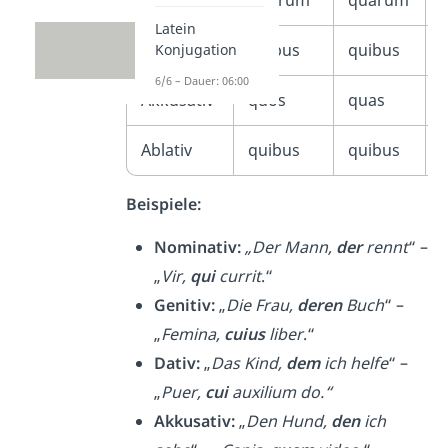
Latein
Dativ
quibus
quibus
Konjugation
6/6 – Dauer: 06:00
Akkusativ
quos
quas
Ablativ
quibus
quibus
Beispiele:
Nominativ:
„Der Mann,
der
rennt
“ –
„
Vir,
qui
currit
.“
Genitiv:
„
Die Frau,
deren
Buch
“ –
„
Femina,
cuius
liber
.“
Dativ:
„
Das Kind,
dem
ich helfe
“ –
„
Puer,
cui
auxilium do.“
Akkusativ:
„
Den Hund,
den
ich