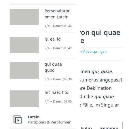
Personalpron
omen Latein
1/4 – Dauer: 05:44
Deklination von qui quae
quod – Tabelle
is, ea, id
2/4 – Dauer: 03:49
zur Stelle im Video springen
(00:41)
qui quae
quod
Da die
Relativpronomen
qui, quae,
quod
in Kasus und Numerus angepasst
3/4 – Dauer: 03:30
werden, musst du ihre Deklination
hic haec hoc
lernen. Hier findest du die
qui quae
4/4 – Dauer: 03:05
quod
Tabelle
für alle Fälle, im Singular
und Plural:
Latein
Partizipien & Verbformen
Fall
Maskulin
Feminin