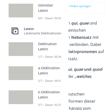
Stilmittel
zur Stelle im Video springen
(00:14)
Latein
6/6 – Dauer: 04:35
Die Relativpronomen
qui, quae
und
Latein
quod
werden im Lateinischen
Lateinische Deklinationen
verwendet, um einen
Nebensatz
mit
Deklination
einem
Hauptsatz
zu verbinden. Dabei
Latein
beziehen sich die
Relativpronomen
auf
1/7 – Dauer: 05:34
ein Nomen im Hauptsatz.
a-Deklination
Übersetzt werden
qui, quae
und
quod
Latein
mit „
der, die, das
“ oder „
welcher,
2/7 – Dauer: 04:31
welche, welches
“.
e-Deklination
Ebenso wie in der deutschen
Latein
Grammatik sind die Formen dieser
3/7 – Dauer: 02:37
Relativpronomen abhängig vom