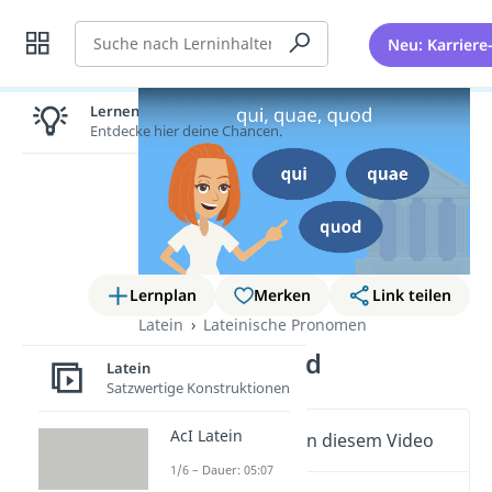
Suche
Neu: Karriere
Lernen lohnt sich!
Entdecke hier deine Chancen.
Lernplan
Merken
Link teilen
Latein
Lateinische Pronomen
qui quae quod
Latein
Satzwertige Konstruktionen
AcI Latein
Wichtige Inhalte in diesem Video
1/6 – Dauer: 05:07