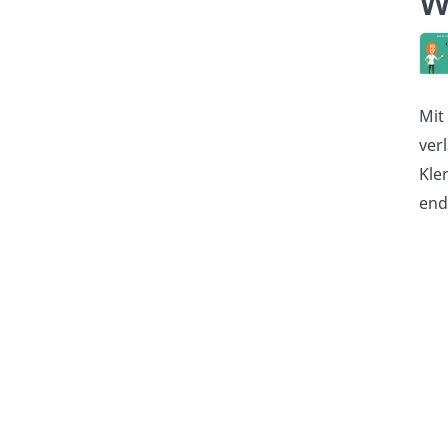
W
Mit
ver
Kle
end