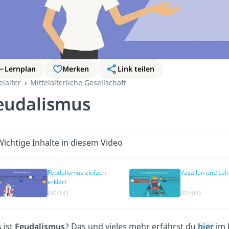
Lernplan
Merken
Link teilen
elalter
Mittelalterliche Gesellschaft
eudalismus
Wichtige Inhalte in diesem Video
Feudalismus einfach
Vasallen und Le
erklärt
(00:14)
(02:09)
 ist
Feudalismus
? Das und vieles mehr erfährst du
hier
im 