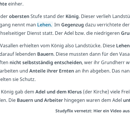
hte
einher.
 der
obersten
Stufe stand der
König
. Dieser verlieh Landst
gang nennt man
Lehen
.
Im
Gegenzug
dazu verrichtete der
hselseitiger Dienst statt. Der Adel bzw. die niedrigeren
Gru
 Vasallen erhielten vom König also Landstücke. Diese
Lehen
 darauf lebenden
Bauern
. Diese mussten dann für den Vasal
ften
nicht selbstständig entscheiden
, wer ihr Grundherr 
 arbeiten und
Anteile ihrer Ernten
an ihn abgeben. Das na
elten sie Schutz.
 König gab dem
Adel und dem Klerus
(der Kirche) viele Fre
len. Die
Bauern und Arbeiter
hingegen waren dem Adel
un
Studyflix vernetzt: Hier ein Video a