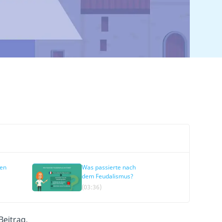
hen
Was passierte nach
dem Feudalismus?
(03:36)
Beitrag.