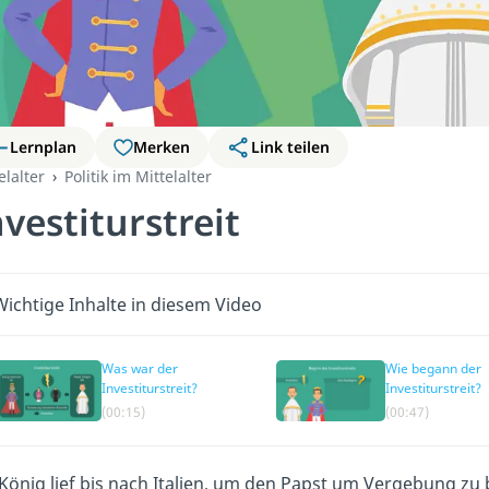
Lernplan
Merken
Link teilen
elalter
Politik im Mittelalter
nvestiturstreit
Wichtige Inhalte in diesem Video
Was war der
Wie begann der
Investiturstreit?
Investiturstreit?
(00:15)
(00:47)
 König lief bis nach Italien, um den Papst um Vergebung zu 