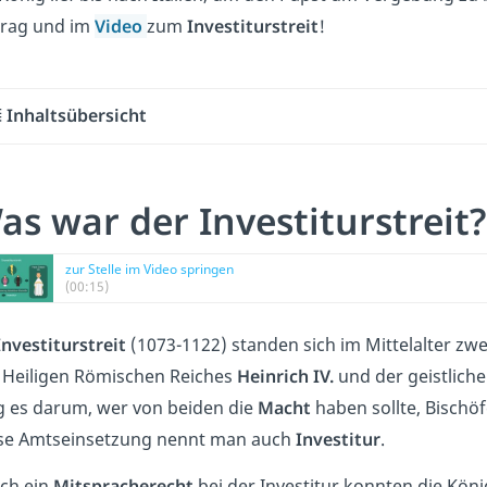
trag und im
Video
zum
Investiturstreit
!
Inhaltsübersicht
as war der Investiturstreit?
zur Stelle im Video springen
(00:15)
Investiturstreit
(1073-1122) standen sich im Mittelalter zwe
 Heiligen Römischen Reiches
Heinrich IV.
und der geistlich
g es darum, wer von beiden die
Macht
haben sollte, Bisch
se Amtseinsetzung nennt man auch
Investitur
.
ch ein
Mitspracherecht
bei der Investitur konnten die Köni