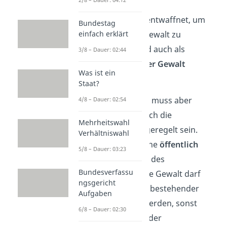
Die Bürger werden entwaffnet, um
Bundestag
einfach erklärt
den Ausbruch von Gewalt zu
verhindern. Das wird auch als
3/8 – Dauer: 02:44
Entprivatisierung der Gewalt
Was ist ein
bezeichnet.
Staat?
Das Gewaltmonopol muss aber
4/8 – Dauer: 02:54
legitimiert
, also durch die
Mehrheitswahl
Rechtsstaatlichkeit geregelt sein.
Verhältniswahl
Deswegen gibt es eine
öffentlich
5/8 – Dauer: 03:23
staatliche Kontrolle
des
Bundesverfassu
Gewaltmonopols. Die Gewalt darf
ngsgericht
also nur im Rahmen bestehender
Aufgaben
Gesetze ausgeübt werden, sonst
6/8 – Dauer: 02:30
herrscht die Gefahr der