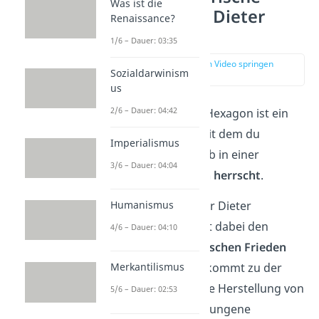
Was ist die
Hexagon von Dieter
Renaissance?
Senghaas
1/6 – Dauer: 03:35
zur Stelle im Video springen
Sozialdarwinism
(00:19)
us
2/6 – Dauer: 04:42
Das zivilisatorische Hexagon ist ein
Friedenskonzept
, mit dem du
Imperialismus
feststellen kannst, ob in einer
3/6 – Dauer: 04:04
Gesellschaft
Frieden herrscht
.
Der Friedensforscher Dieter
Humanismus
Senghaas betrachtet dabei den
4/6 – Dauer: 04:10
Zusammenhang zwischen Frieden
und Zivilisation
. Er kommt zu der
Merkantilismus
Feststellung, dass die Herstellung von
5/6 – Dauer: 02:53
Frieden und eine gelungene