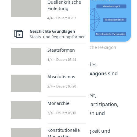
Quellenkritische
Einleitung
4/4 – Dauer: 05:02
Geschichte Grundlagen
Staats- und Regierungsformen
Das zivilisatorische Hexagon
Staatsformen
1/4 – Dauer: 03:44
Die
6 Dimensionen
des
zivilisatorischen Hexagons
sind
Absolutismus
Gewaltmonopol,
2/4 – Dauer: 05:20
Rechtsstaatlichkeit,
Monarchie
demokratische Partizipation,
Interdependenzen und
3/4 – Dauer: 03:16
Affektkontrolle,
Konstitutionelle
soziale Gerechtigkeit und
Monarchie