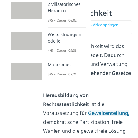
Zivilisatorisches
Hexagon
Rechtsstaatlichkeit
3/5 – Dauer: 06:02
zur Stelle im Video springen
(02:11)
Weltordnungsm
odelle
Durch Rechtsstaatlichkeit wird das
4/5 – Dauer: 05:36
Gewaltmonopol geregelt. Dadurch
kann die Regierung und Verwaltung
Marxismus
nur im Rahmen
bestehender Gesetze
5/5 – Dauer: 05:21
handeln
.
Herausbildung von
Rechtsstaatlichkeit
ist die
Voraussetzung für
Gewaltenteilung,
demokratische Partizipation, freie
Wahlen und die gewaltfreie Lösung