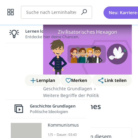
Suche
Neu: Karriere
Lernen lohnt sich!
Entdecke hier deine Chancen.
Lernplan
Merken
Link teilen
Geschichte Grundlagen
Weitere Begriffe der Politik
Zivilisatorisches
Geschichte Grundlagen
Politische Ideologien
Hexagon
Kommunismus
1/5 – Dauer: 03:43
Wichtige Inhalte in diesem