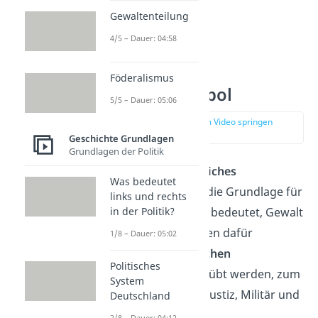
Gewaltenteilung
4/5 – Dauer: 04:58
Föderalismus
Gewaltmonopol
5/5 – Dauer: 05:06
zur Stelle im Video springen
(01:25)
Geschichte Grundlagen
Grundlagen der Politik
Ein
legitimes, staatliches
Was bedeutet
Gewaltmonopol
ist die Grundlage für
links und rechts
in der Politik?
jede Zivilisation.
Das bedeutet, Gewalt
darf
nur noch von den dafür
1/8 – Dauer: 05:02
zuständigen
staatlichen
Politisches
Institutionen
ausgeübt werden, zum
System
Beispiel von Polizei, Justiz, Militär und
Deutschland
Politik.
2/8 – Dauer: 04:12