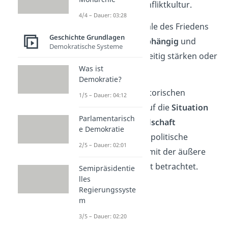
konstruktive Konfliktkultur.
4/4 – Dauer: 03:28
Diese sechs Merkmale des Friedens
Geschichte Grundlagen
sind
voneinander abhängig
und
Demokratische Systeme
können sich gegenseitig stärken oder
Was ist
schwächen.
Demokratie?
Übrigens:
Im zivilisatorischen
1/5 – Dauer: 04:12
Hexagon wird nur auf die
Situation
Parlamentarisch
innerhalb der Gesellschaft
e Demokratie
eingegangen, außenpolitische
2/5 – Dauer: 02:01
Handlungen und damit der äußere
Frieden werden nicht betrachtet.
Semipräsidentie
lles
Regierungssyste
m
3/5 – Dauer: 02:20