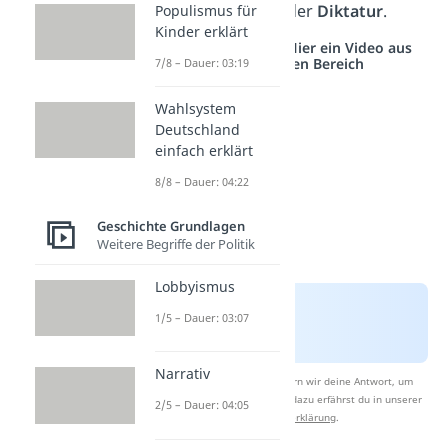
Willkürherrschaft oder
Diktatur
.
Populismus für
Kinder erklärt
Studyflix vernetzt: Hier ein Video aus
einem anderen Bereich
7/8 – Dauer: 03:19
Wahlsystem
Deutschland
einfach erklärt
8/8 – Dauer: 04:22
Geschichte Grundlagen
Weitere Begriffe der Politik
Lobbyismus
1/5 – Dauer: 03:07
Narrativ
Nach Beantwortung speichern wir deine Antwort, um
Studyflix zu verbessern. Mehr dazu erfährst du in unserer
2/5 – Dauer: 04:05
Datenschutzerklärung
.