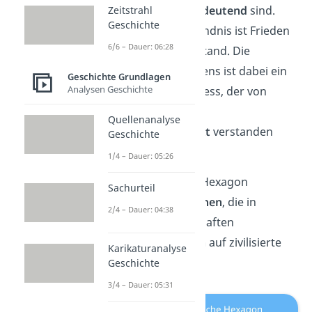
Zivilisation
gleichbedeutend
sind.
Zeitstrahl
Geschichte
Nach diesem Verständnis ist Frieden
6/6 – Dauer: 06:28
kein natürlicher Zustand. Die
Sicherung des Friedens ist dabei ein
Geschichte Grundlagen
Analysen Geschichte
fortwährender Prozess, der von
Dieter Senghaas als
Quellenanalyse
Zivilisierungsprojekt
verstanden
Geschichte
wird.
1/4 – Dauer: 05:26
Das zivilisatorische Hexagon
Sachurteil
hat
sechs
Dimensionen
, die in
2/4 – Dauer: 04:38
modernen Gesellschaften
den
inneren Frieden
auf zivilisierte
Karikaturanalyse
Weise garantieren.
Geschichte
3/4 – Dauer: 05:31