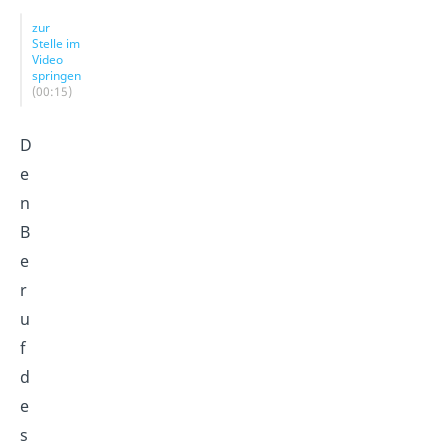
zur
Stelle im
Video
springen
(00:15)
D
e
n
B
e
r
u
f
d
e
s