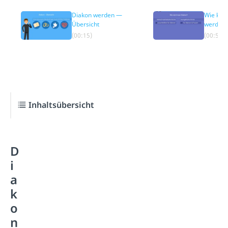
Diakon werden —
Wie kan
Übersicht
werden
(00:15)
(00:58)
Inhaltsübersicht
D
i
a
k
o
n