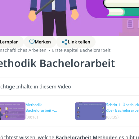
Lernplan
Merken
Link teilen
nschaftliches Arbeiten
Erste Kapitel Bachelorarbeit
thodik Bachelorarbeit
chtige Inhalte in diesem Video
Methodik
Schritt 1: Überblick
Bachelorarbeit –
über Bachelorarbe
einfach erklärt
Methoden
(00:16)
(00:35)
bekommen
öchtest wissen, welche
Bachelorarbeit Methoden
es gibt 