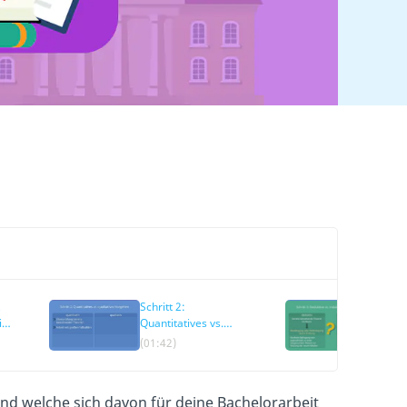
Schritt 2:
Schrit
it
Quantitatives vs.
vs. in
qualitatives
Argum
(01:42)
(02:2
Vorgehen
und welche sich davon für deine Bachelorarbeit