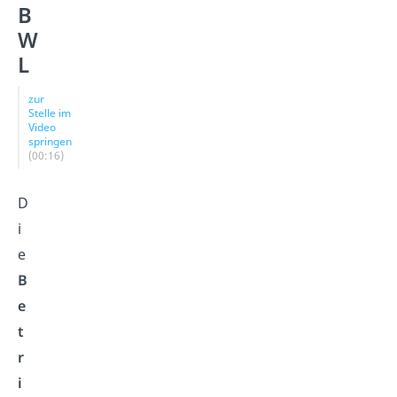
B
W
L
zur
Stelle im
Video
springen
(00:16)
D
i
e
B
e
t
r
i