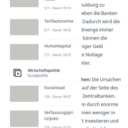
Um eine Überschuldung zu
5/7 – Dauer: 03:10
verhindern, vergeben die Banken
Tarifautonomie
weniger Kredite. Dadurch wird die
umlaufende Geldmenge immer
6/7 – Dauer: 04:42
kleiner. Als Folge können die
Humankapital
Verbraucher weniger Geld
ausgeben und die Notlage
7/7 – Dauer: 03:37
verstärkt sich weiter.
Wirtschaftspolitik
Sozialpolitik
Politische Ursachen:
Die Ursachen
liegen entweder auf der Seite des
Sozialstaat
Staates oder der Zentralbanken.
1/8 – Dauer: 04:57
Der Staat kann durch enorme
Sparmaßnahmen weniger in
Verfassungspri
nzipien
die Wirtschaft investieren und
2/8 – Dauer: 02:52