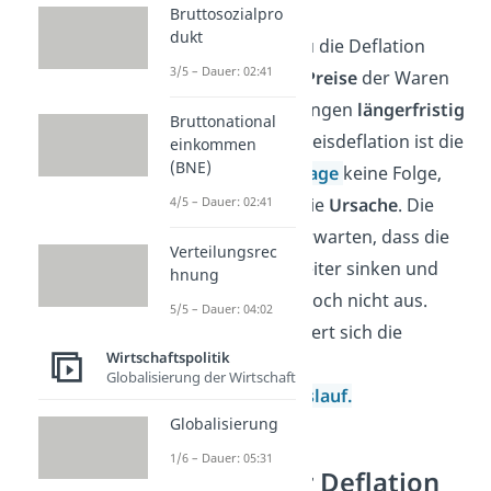
Preisdeflation:
Bruttosozialpro
dukt
Hier erkennst du die Deflation
3/5 – Dauer: 02:41
daran, dass die
Preise
der Waren
und Dienstleistungen
längerfristig
Bruttonational
fallen
. Bei der Preisdeflation ist die
einkommen
(BNE)
niedrige
Nachfrage
keine Folge,
4/5 – Dauer: 02:41
sondern meist die
Ursache
. Die
Konsumenten erwarten, dass die
Verteilungsrec
Preise immer weiter sinken und
hnung
geben ihr Geld noch nicht aus.
5/5 – Dauer: 04:02
Dadurch verringert sich die
Wirtschaftspolitik
Geldmenge im
Globalisierung der Wirtschaft
Wirtschaftskreislauf.
Globalisierung
1/6 – Dauer: 05:31
Ursachen der Deflation