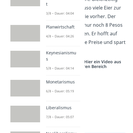
t
stehen jedoch genauso viele Eier zur
3/8 – Dauer: 04:04
Verfügung stehen wie vorher. Der
Bürger muss daher nur noch 8 Pesos
Planwirtschaft
für die 8 Eier bezahlen. Er hofft auf
4/8 – Dauer: 04:26
noch weiter sinkende Preise und spart
sein Geld lieber.
Keynesianismu
s
Studyflix vernetzt: Hier ein Video aus
einem anderen Bereich
5/8 – Dauer: 04:14
Monetarismus
6/8 – Dauer: 05:19
Liberalismus
7/8 – Dauer: 05:07