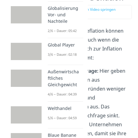
Globalisierung
zur Stelle im Video springen
Vor- und
(01:52)
Nachteile
Die Ursachen von Deflation können
2/6 – Dauer: 05:42
sehr vielfältig sein, auch wenn die
Global Player
Deflation im Vergleich zur Inflation
3/6 – Dauer: 02:18
eher selten vorkommt:
Sinkende Nachfrage:
Hier geben
Außenwirtscha
ftliches
die Konsumenten aus
Gleichgewicht
verschiedenen Gründen weniger
4/6 – Dauer: 04:39
Geld für Waren und
Dienstleistungen aus. Das
Welthandel
bedeutet, die Nachfrage sinkt.
5/6 – Dauer: 04:59
Deshalb müssen Unternehmen
ihre Preise senken, damit sie ihre
Blaue Banane