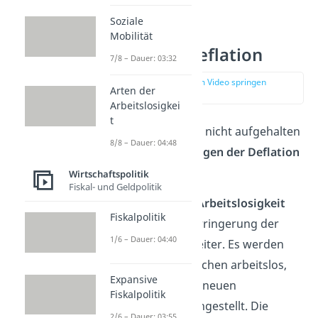
Soziale
Mobilität
Folgen der Deflation
7/8 – Dauer: 03:32
zur Stelle im Video springen
Arten der
(03:10)
Arbeitslosigkei
t
Wenn eine Deflation nicht aufgehalten
8/8 – Dauer: 04:48
wird, können die
Folgen der Deflation
verheerend sein:
Wirtschaftspolitik
Fiskal- und Geldpolitik
Vor allem die
hohe Arbeitslosigkeit
Fiskalpolitik
beschleunigt die Verringerung der
1/6 – Dauer: 04:40
Geldmenge noch weiter. Es werden
nicht nur viele Menschen arbeitslos,
Expansive
sondern auch keine neuen
Fiskalpolitik
Mitarbeiter mehr eingestellt. Die
2/6 – Dauer: 03:55