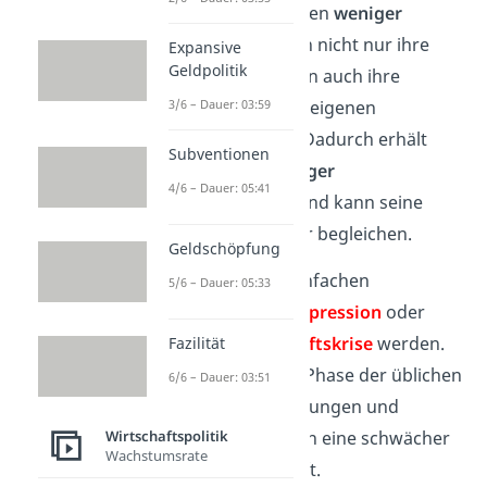
Unternehmen machen
weniger
Umsatz
und müssen nicht nur ihre
Expansive
Geldpolitik
Lohnkosten, sondern auch ihre
3/6 – Dauer: 03:59
Investitionen in den eigenen
Fortschritt senken. Dadurch erhält
Subventionen
auch der Staat
weniger
4/6 – Dauer: 05:41
Steuereinnahmen
und kann seine
Schulden nicht mehr begleichen.
Geldschöpfung
So
k
ann aus dem einfachen
5/6 – Dauer: 05:33
Geldmangel eine
Depression
oder
sogar eine
Wirtschaftskrise
werden.
Fazilität
Depression ist eine Phase der üblichen
6/6 – Dauer: 03:51
Konjunkturschwankungen und
Wirtschaftspolitik
bezeichnet allgemein eine schwächer
Wachstumsrate
werdende Wirtschaft.