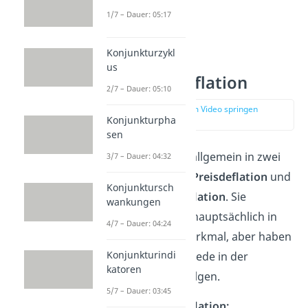
1/7 – Dauer: 05:17
Konjunkturzykl
us
Arten von Deflation
2/7 – Dauer: 05:10
zur Stelle im Video springen
Konjunkturpha
(00:57)
sen
Deflation lässt sich allgemein in zwei
3/7 – Dauer: 04:32
Arten einteilen. Die
Preisdeflation
und
Konjunktursch
die
Geldmengendeflation
. Sie
wankungen
unterscheiden sich hauptsächlich in
4/7 – Dauer: 04:24
dem Erkennungsmerkmal, aber haben
Konjunkturindi
aber auch Unterschiede in der
katoren
Ursache und den Folgen.
5/7 – Dauer: 03:45
Geldmengendeflation: