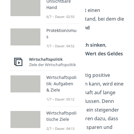
Unsichtbare
Hand
Deflation
beschreibt einen
6/7 – Dauer: 02:55
wirtschaftlichen Zustand, bei dem die
Preise von Waren und
Protektionismu
Dienstleistungen
s
gesamtwi
rtsch
aftlich sinken
,
7/7 – Dauer: 04:52
und gleichzeitig der
Wert des Geldes
Wirtschaftspolitik
steigt
.
Ziele der Wirtschaftspolitik
Obwohl das kurzfristig positive
Wirtschaftspoli
Auswirkungen haben kann, wird eine
tik: Aufgaben
& Ziele
Deflation die Wirtschaft auf lange
1/7 – Dauer: 05:12
Sicht
negativ
beeinflussen. Denn
sinkende Preise und ein steigender
Wirtschaftspoli
Wert des Geldes führen dazu, dass
tische Ziele
Konsumenten lieber sparen und
2/7 – Dauer: 04:13