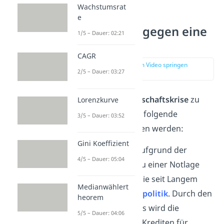
Wachstumsrat
e
Maßnahmen gegen eine
1/5 – Dauer: 02:21
Deflation
CAGR
zur Stelle im Video springen
2/5 – Dauer: 03:27
(03:54)
Um eine
große Wirtschaftskrise
zu
Lorenzkurve
verhindern
, können folgende
3/5 – Dauer: 03:52
Maßnahmen ergriffen werden:
Gini Koeffizient
Damit es nicht aufgrund der
4/5 – Dauer: 05:04
Zentralbanken zu einer Notlage
kommt, führen sie seit Langem
Medianwählert
eine
Niedrigzinspolitik
. Durch den
heorem
niedrigen Leitzins wird die
5/5 – Dauer: 04:06
Nachfrage nach Krediten für