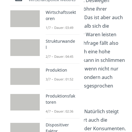
weniger Umsatz. Deswegen
müssen sie die Löhne ihrer
Wirtschaftssekt
Arbeiter kürzen. Das ist aber auch
oren
der Grund, weshalb sich die
1/7 – Dauer: 03:49
Arbeiter weniger Waren leisten
Strukturwande
können. Die Nachfrage fällt also
l
noch weiter. Auch eine hohe
2/7 – Dauer: 04:45
Arbeitslosigkeit kann in schlimmen
Fällen auftreten, wenn nicht nur
Produktion
Löhne gekürzt, sondern auch
3/7 – Dauer: 01:52
Kündigungen ausgesprochen
werden.
Produktionsfak
toren
Kreditdeflation:
Natürlich steigt
4/7 – Dauer: 02:36
mit dem Geldwert auch die
Dispositiver
Schuldenmenge der Konsumenten.
Faktor