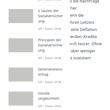
beeinflusst so die Nachfrage
der Verbraucher.
5 Säulen der
Aber auch, wenn die
Sozialversicher
ung
Zentralbank ihren Leitzins
3/8 – Dauer: 04:04
erhöht, kann eine Deflation
begünstigt werden. Kredite
Prinzipien der
werden dadurch teurer. Ohne
Sozialversicher
ung
Kredite kann aber weniger
Geld im Markt investiert
4/8 – Dauer: 04:46
werden.
Generationenv
ertrag
5/8 – Dauer: 03:38
Soziale
Ungleichheit
6/8 – Dauer: 04:56