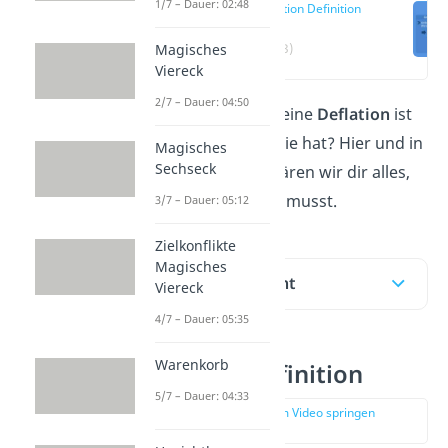
1/7 – Dauer: 02:48
Deflation Definition
(00:13)
Magisches
Viereck
2/7 – Dauer: 04:50
Du fragst dich, was eine
Deflation
ist
und welche Folgen sie hat? Hier und in
Magisches
Sechseck
unserem
Video
erklären wir dir alles,
was du dazu wissen musst.
3/7 – Dauer: 05:12
Zielkonflikte
Magisches
Inhaltsübersicht
Viereck
4/7 – Dauer: 05:35
Warenkorb
Deflation Definition
5/7 – Dauer: 04:33
zur Stelle im Video springen
(00:13)