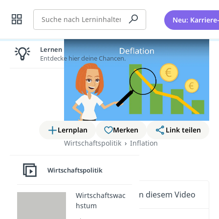
Suche
Neu: Karriere
Lernen lohnt sich!
Entdecke hier deine Chancen.
Lernplan
Merken
Link teilen
Wirtschaftspolitik
Inflation
Deflation
Wirtschaftspolitik
Wichtige Inhalte in diesem Video
Wirtschaftswac
hstum