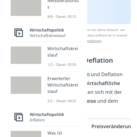
Neoliberalismu
s
8/8 – Dauer: 05:12
Wirtschaftspolitik
Nach Beantwortung speichern wir deine Antwort, um
Wirtschaftskreislauf
Studyflix zu verbessern. Mehr dazu erfährst du in unserer
Datenschutzerklärung
.
Wirtschaftskrei
slauf
Inflation und Deflation
1/2 – Dauer: 03:59
Die Begriffe
Inflation
und Deflation
Erweiterter
beschreiben beide
wirtschaftliche
Wirtschaftskrei
slauf
Zustände.
Sie befassen sich mit der
Veränderung der Preise
und dem
2/2 – Dauer: 04:25
Wert des Geldes:
Wirtschaftspolitik
Inflation
wirtschaftlicher
Preisveränderung
Was ist
Zustand