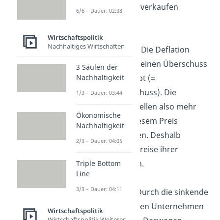
Produkte weiter verkaufen
6/6 – Dauer: 02:38
können.
Wirtschaftspolitik
Nachhaltiges Wirtschaften
Hohes Angebot:
Die Deflation
entsteht, weil es einen Überschuss
3 Säulen der
Nachhaltigkeit
an Produkten gibt (=
Angebotsüberschuss). Die
1/3 – Dauer: 03:44
Unternehmen stellen also mehr
Ökonomische
her, als sie zu diesem Preis
Nachhaltigkeit
verkaufen können. Deshalb
2/3 – Dauer: 04:05
müssen sie die Preise ihrer
Produkte senken.
Triple Bottom
Line
3/3 – Dauer: 04:11
Lohndeflation:
Durch die sinkende
Nachfrage machen Unternehmen
Wirtschaftspolitik
Wirtschaftspolitik Weiteres