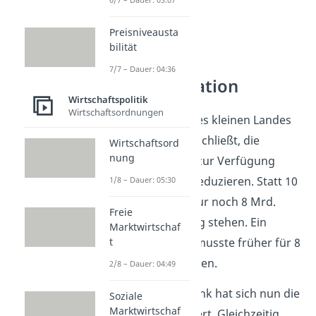
Preisniveausta
bilität
7/7 – Dauer: 04:36
Beispiel Deflation
Wirtschaftspolitik
Wirtschaftsordnungen
Die Zentralbank eines kleinen Landes
in Mittelamerika beschließt, die
Wirtschaftsord
nung
Geldmenge, die sie zur Verfügung
stellen möchte, zu reduzieren. Statt 10
1/8 – Dauer: 05:30
Mrd. Pesos sollen nur noch 8 Mrd.
Freie
Pesos zur Verfügung stehen. Ein
Marktwirtschaf
t
Bürger des Landes musste früher für 8
Eier 10 Pesos bezahlen.
2/8 – Dauer: 04:49
Durch die Zentralbank hat sich nun die
Soziale
Marktwirtschaf
Geldmenge verringert. Gleichzeitig