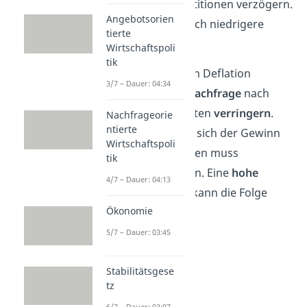
Unternehmen Investitionen verzögern.
Angebotsorien
Beide warten auf noch niedrigere
tierte
Preise.
Wirtschaftspoli
tik
Auf diese Weise kann Deflation
3/7 – Dauer: 04:34
beispielsweise die
Nachfrage
nach
bestimmten Produkten
verringern
.
Nachfrageorie
ntierte
Dadurch verkleinert sich der Gewinn
Wirtschaftspoli
und das Unternehmen muss
tik
Mitarbeiter entlassen. Eine
hohe
4/7 – Dauer: 04:13
Arbeitslosenquote
kann die Folge
Ökonomie
sein.
5/7 – Dauer: 03:45
Stabilitätsgese
tz
6/7 – Dauer: 03:07