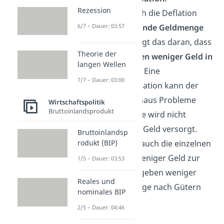
Rezession
Hier zeichnet sich die Deflation
6/7 – Dauer: 03:57
durch eine
sinkende Geldmenge
aus. Meistens liegt das daran, dass
Theorie der
die
Zentralbanken weniger Geld in
langen Wellen
Umlauf
bringen. Eine
7/7 – Dauer: 03:00
Geldmengendeflation kann der
Wirtschaft durchaus Probleme
Wirtschaftspolitik
Bruttoinlandsprodukt
machen, denn sie wird nicht
ausreichend mit Geld versorgt.
Bruttoinlandsp
rodukt (BIP)
Dadurch haben auch die einzelnen
Konsumenten weniger Geld zur
1/5 – Dauer: 03:53
Verfügung und geben weniger
Reales und
aus. Die Nachfrage nach Gütern
nominales BIP
sinkt.
2/5 – Dauer: 04:46