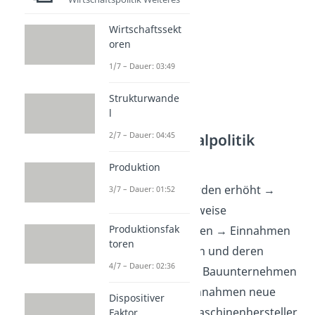
Wirtschaftssekt
oren
1/7 – Dauer: 03:49
Strukturwande
l
Expansive Fiskalpolitik
2/7 – Dauer: 04:45
Wirkungskette
Produktion
Staatsausgaben werden erhöht →
3/7 – Dauer: 01:52
Staat lässt beispielsweise
Produktionsfak
Universitäten sanieren → Einnahmen
toren
für Bauunternehmen und deren
4/7 – Dauer: 02:36
Mitarbeiter steigt → Bauunternehmen
kaufen von ihren Einnahmen neue
Dispositiver
Maschinen → Die Maschinenhersteller
Faktor