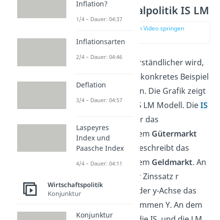
Inflation?
Expansive Fiskalpolitik IS LM
1/4 – Dauer: 04:37
zur Stelle im Video springen
(00:51)
Inflationsarten
2/4 – Dauer: 04:46
Damit das Ganze verständlicher wird,
schauen wir uns ein konkretes Beispiel
Deflation
zum
IS-LM-Modell
an. Die Grafik zeigt
3/4 – Dauer: 04:57
das grundlegende IS LM Modell. Die
IS
Kurve
steht dabei für das
Laspeyres
Gleichgewicht auf dem
Gütermarkt
Index und
und die
LM Kurve
beschreibt das
Paasche Index
Gleichgewicht auf dem
Geldmarkt
. An
4/4 – Dauer: 04:11
der x-Achse wird der Zinssatz r
Wirtschaftspolitik
abgetragen und an der y-Achse das
Konjunktur
gesamte Volkseinkommen Y. An dem
Konjunktur
Punkt, an dem sich die IS und die LM