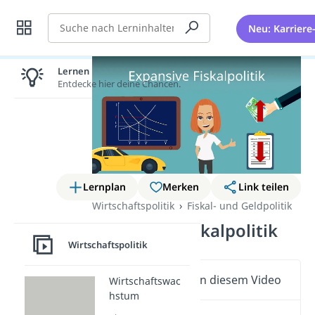
Suche
Neu: Karriere
Lernen lohnt sich!
Entdecke hier deine Chancen.
Lernplan
Merken
Link teilen
Wirtschaftspolitik
Fiskal- und Geldpolitik
Expansive Fiskalpolitik
Wirtschaftspolitik
Wichtige Inhalte in diesem Video
Wirtschaftswac
hstum