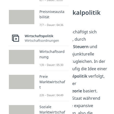
Expansive Fiskalpolitik
Preisniveausta
bilität
Erklärung
7/7 – Dauer: 04:36
Die
Fiskalpolitik
beschäftigt sich
Wirtschaftspolitik
hauptsächlich damit, durch
Wirtschaftsordnungen
Veränderungen von
Steuern
und
Wirtschaftsord
Staatsausgaben
konjunkturelle
nung
Schwankungen auszugleichen. In der
1/8 – Dauer: 05:30
Praxis wird dabei häufig die Idee einer
antizyklischen Fiskalpolitik
verfolgt,
Freie
Marktwirtschaf
die gedanklich auf der
t
keynesianischen Theorie
basiert.
2/8 – Dauer: 04:49
Demnach muss der Staat während
einer
Rezession
eine expansive
Soziale
Marktwirtschaf
Fiskalpolitik betreiben, also die