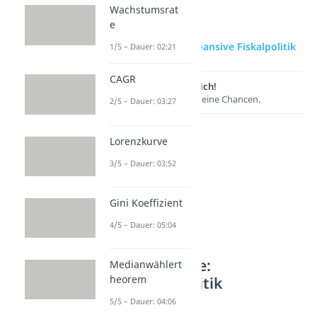
Wachstumsrat
e
zur Videoseite: Expansive Fiskalpolitik
1/5 – Dauer: 02:21
CAGR
Lernen lohnt sich!
Entdecke hier deine Chancen.
2/5 – Dauer: 03:27
Lorenzkurve
3/5 – Dauer: 03:52
Gini Koeffizient
4/5 – Dauer: 05:04
Weitere Inhalte:
Medianwählert
Wirtschaftspolitik
heorem
5/5 – Dauer: 04:06
Fiskal- und Geldpolitik