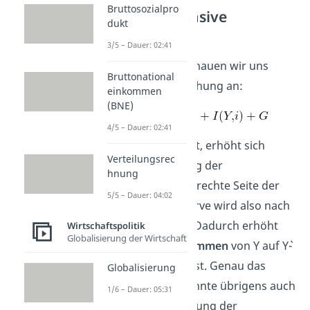
Bruttosozialpro
Wirkung expansive
dukt
Fiskalpolitik
3/5 – Dauer: 02:41
Zum Verständnis schauen wir uns
Bruttonational
nochmal die IS Gleichung an:
einkommen
(BNE)
4/5 – Dauer: 02:41
Wie du sehen kannst, erhöht sich
Verteilungsrec
durch eine Erhöhung der
hnung
Staatsausgaben die rechte Seite der
5/5 – Dauer: 04:02
Gleichung, die IS Kurve wird also nach
außen verschoben. Dadurch erhöht
Wirtschaftspolitik
Globalisierung der Wirtschaft
sich das
Volkseinkommen
von Y auf Y`-
die Wirtschaft wächst. Genau das
Globalisierung
gleiche Ergebnis könnte übrigens auch
1/6 – Dauer: 05:31
durch eine Reduzierung der