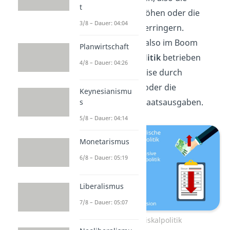
t
Staatsausgaben erhöhen oder die
3/8 – Dauer: 04:04
Steuereinnahmen
verringern.
Umgekehrt müsste also im Boom
Planwirtschaft
restriktive Fiskalpolitik
betrieben
4/8 – Dauer: 04:26
werden, beispielsweise durch
Steuererhöhungen oder die
Keynesianismu
Verringerung von Staatsausgaben.
s
5/8 – Dauer: 04:14
Monetarismus
6/8 – Dauer: 05:19
Liberalismus
7/8 – Dauer: 05:07
Expansive Fiskalpolitik