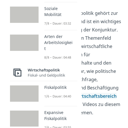
Soziale
Die expansive Fiskalpolitik gehört zur
Mobilität
Wirtschaftspolitik und ist ein wichtiges
7/8 – Dauer: 03:32
Mittel zur Steuerung der Konjunktur.
Arten der
Du ordnest in diesem Themenfeld
Arbeitslosigkei
staatliche Eingriffe, wirtschaftliche
t
Ziele und ihre Folgen für
8/8 – Dauer: 04:48
Unternehmen, Haushalte und den
Wirtschaftspolitik
Staat ein. So wird klar, wie politische
Fiskal- und Geldpolitik
Entscheidungen Nachfrage,
Fiskalpolitik
Wachstum, Preise und Beschäftigung
beeinflussen. Im
Wirtschaftsbereich
1/6 – Dauer: 04:40
findest du passende Videos zu diesem
und verwandten Themen.
Expansive
Fiskalpolitik
2/6 – Dauer: 03:55