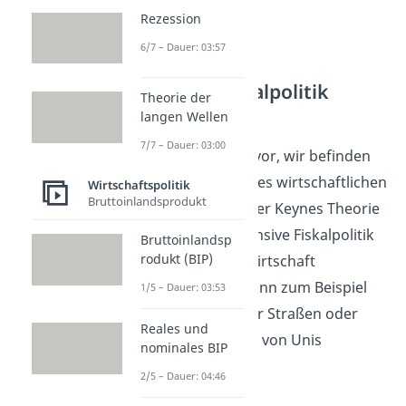
Rezession
6/7 – Dauer: 03:57
Expansive Fiskalpolitik
Theorie der
Beispiel
langen Wellen
7/7 – Dauer: 03:00
Stellen wir uns nun vor, wir befinden
uns in der Phase eines wirtschaftlichen
Wirtschaftspolitik
Bruttoinlandsprodukt
Abschwungs. Laut der Keynes Theorie
sollen wir jetzt expansive Fiskalpolitik
Bruttoinlandsp
rodukt (BIP)
betreiben, um die Wirtschaft
anzukurbeln. Das kann zum Beispiel
1/5 – Dauer: 03:53
durch den Bau neuer Straßen oder
Reales und
durch die Sanierung von Unis
nominales BIP
umgesetzt werden.
2/5 – Dauer: 04:46