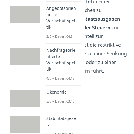
finanzpolitisches Mittel in einer
Angebotsorien
Volkswirtschaft, welches zu
tierte
eine
Erhöhung der Staatsausgaben
Wirtschaftspoli
oder eine
Senkung der Steuern
zur
tik
Folge hat. Das Gegenteil zur
3/7 – Dauer: 04:34
expansiven Politik
ist die restriktive
Nachfrageorie
Finanzpolitik, welche zu einer Senkung
ntierte
der Staatsausgaben oder zu einer
Wirtschaftspoli
tik
Erhöhung der Steuern führt.
4/7 – Dauer: 04:13
Ökonomie
5/7 – Dauer: 03:45
Stabilitätsgese
tz
6/7 – Dauer: 03:07