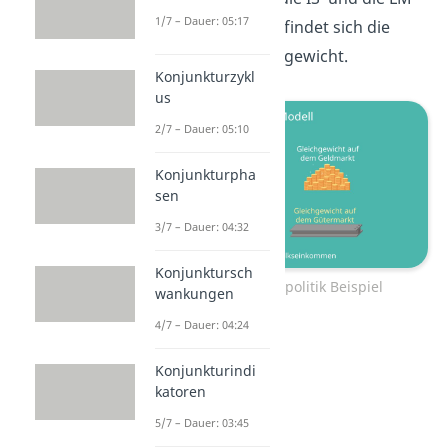
1/7 – Dauer: 05:17
Kurve schneiden, befindet sich die
Wirtschaft im Gleichgewicht.
Konjunkturzykl
us
2/7 – Dauer: 05:10
Konjunkturpha
sen
3/7 – Dauer: 04:32
Konjunktursch
Expansive Fiskalpolitik Beispiel
wankungen
4/7 – Dauer: 04:24
Konjunkturindi
katoren
5/7 – Dauer: 03:45