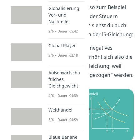
Staatseinnahmen- also zum Beispiel
Globalisierung
Vor- und
durch eine Senkung der Steuern
Nachteile
erreicht werden. Das siehst du auch
2/6 – Dauer: 05:42
wieder ganz leicht an der IS-Gleichung:
Global Player
Da die Steuern T ein negatives
3/6 – Dauer: 02:18
Vorzeichen haben, erhöht sich also die
rechte Seite der IS Gleichung, weil
Außenwirtscha
weniger Steuern „abgezogen“ werden.
ftliches
Gleichgewicht
4/6 – Dauer: 04:39
Welthandel
5/6 – Dauer: 04:59
Blaue Banane