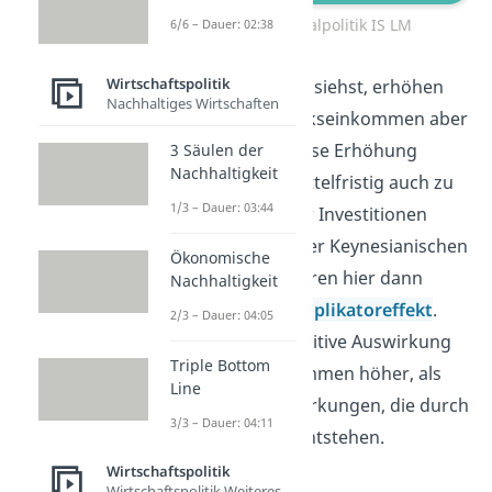
Expansive Fiskalpolitik IS LM
6/6 – Dauer: 02:38
Wirtschaftspolitik
Wie du in der Grafik siehst, erhöhen
Nachhaltiges Wirtschaften
sich neben dem Volkseinkommen aber
auch die
Zinsen
. Diese Erhöhung
3 Säulen der
Nachhaltigkeit
könnte natürlich mittelfristig auch zu
1/3 – Dauer: 03:44
einer Dämpfung der Investitionen
führen. Anhänger der Keynesianischen
Ökonomische
Theorie argumentieren hier dann
Nachhaltigkeit
meist mit dem
Multiplikatoreffekt
.
2/3 – Dauer: 04:05
Demnach ist die positive Auswirkung
Triple Bottom
auf das Volkseinkommen höher, als
Line
die negativen Auswirkungen, die durch
3/3 – Dauer: 04:11
die Zinserhöhung entstehen.
Wirtschaftspolitik
Wirtschaftspolitik Weiteres