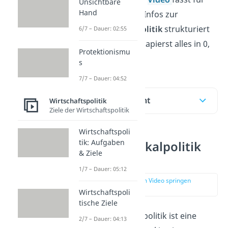
Unsichtbare
Hand
dich alle relevanten Infos zur
expansiven Fiskalpolitik
strukturiert
6/7 – Dauer: 02:55
zusammen und du kapierst alles in 0,
Protektionismu
nichts!
s
7/7 – Dauer: 04:52
Inhaltsübersicht
Wirtschaftspolitik
Ziele der Wirtschaftspolitik
Wirtschaftspoli
tik: Aufgaben
Expansive Fiskalpolitik
& Ziele
Definition
1/7 – Dauer: 05:12
zur Stelle im Video springen
(00:13)
Wirtschaftspoli
tische Ziele
Die expansive Fiskalpolitik ist eine
2/7 – Dauer: 04:13