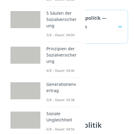
5 Säulen der
Expansive Fiskalpolitik —
Sozialversicher
ung
häufigste Fragen
(ausklappen)
3/8 – Dauer: 04:04
Prinzipien der
Sozialversicher
ung
4/8 – Dauer: 04:46
Generationenv
ertrag
5/8 – Dauer: 03:38
Soziale
Ungleichheit
Wirtschaftspolitik
6/8 – Dauer: 04:56
verstehen