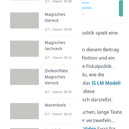
1/7 – Dauer: 02:48
Expansive
Fiskalpolitik
Definition
(00:13)
Magisches
Viereck
2/7 – Dauer: 04:50
Die expansive Fiskalpolitik spielt eine
wichtige Rolle in der
Magisches
Sechseck
Wirtschaftspolitik
. In diesem Beitrag
geben wir dir die Definition und ein
3/7 – Dauer: 05:12
Beispiel für expansive Fiskalpolitik .
Zielkonflikte
Außerdem erfährst du, wie die
Magisches
Fiskalpolitik sich auf das
IS LM Modell
Viereck
auswirkt und wie du diese
4/7 – Dauer: 05:35
Veränderung graphisch darstellst.
Warenkorb
Lernen heißt Infos suchen, lange Texte
5/7 – Dauer: 04:33
lesen, verstehen oder verzweifeln…
Nicht bei uns! Unser
Video
fasst für