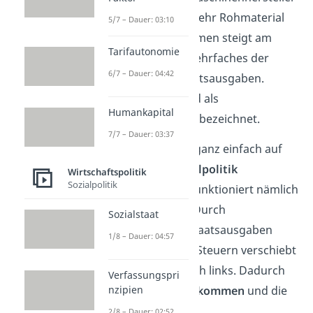
kaufen wiederum mehr Rohmaterial
5/7 – Dauer: 03:10
etc. → Volkseinkommen steigt am
Tarifautonomie
Ende also um ein Mehrfaches der
6/7 – Dauer: 04:42
ursprünglichen Staatsausgaben.
Dieser Vorgang wird als
Humankapital
Multiplikatoreffekt
bezeichnet.
7/7 – Dauer: 03:37
Das lässt sich auch ganz einfach auf
die
restriktive Fiskalpolitik
Wirtschaftspolitik
Sozialpolitik
übertragen. Diese funktioniert nämlich
genau umgekehrt. Durch
Sozialstaat
Verringerung der Staatsausgaben
1/8 – Dauer: 04:57
oder Erhöhung der Steuern verschiebt
sich die IS Kurve nach links. Dadurch
Verfassungspri
sinken das
Volkseinkommen
und die
nzipien
Zinsen
.
2/8 – Dauer: 02:52