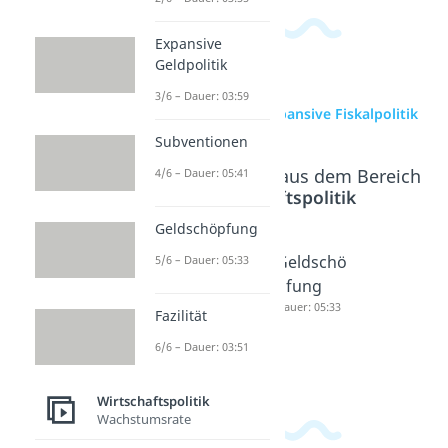
Expansive
Geldpolitik
3/6 – Dauer: 03:59
zur Videoseite: Expansive Fiskalpolitik
Subventionen
Beliebte Inhalte aus dem Bereich
4/6 – Dauer: 05:41
Wirtschaftspolitik
Geldschöpfung
Expansiv
Subventi
Geldschö
5/6 – Dauer: 05:33
e
onen
pfung
Geldpolit
Dauer: 05:41
Dauer: 05:33
Fazilität
ik
6/6 – Dauer: 03:51
Dauer: 03:59
Wirtschaftspolitik
Wachstumsrate