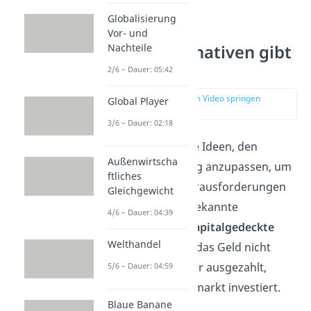
Globalisierung
Vor- und
Nachteile
Welche Alternativen gibt
es?
2/6 – Dauer: 05:42
zur Stelle im Video springen
Global Player
(02:35)
3/6 – Dauer: 02:18
Es gibt verschiedene Ideen, den
Außenwirtscha
Generationenvertrag anzupassen, um
ftliches
auf die heutigen Herausforderungen
Gleichgewicht
zu reagieren. Eine bekannte
4/6 – Dauer: 04:39
Alternative ist das
kapitalgedeckte
Welthandel
System
. Dabei wird das Geld nicht
sofort an die Rentner ausgezahlt,
5/6 – Dauer: 04:59
sondern am Kapitalmarkt investiert.
Blaue Banane