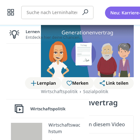
Suche
Neu: Karriere
Lernen lohnt sich!
Entdecke hier deine Chancen.
Lernplan
Merken
Link teilen
Wirtschaftspolitik
Sozialpolitik
Generationenvertrag
Wirtschaftspolitik
Wichtige Inhalte in diesem Video
Wirtschaftswac
hstum