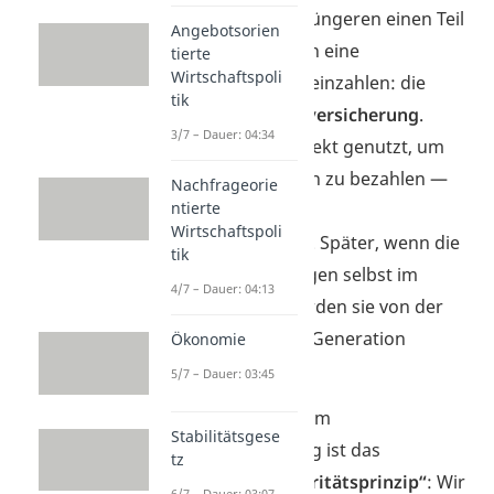
Er besagt, dass die Jüngeren einen Teil
Angebotsorien
ihres Einkommens in eine
tierte
Wirtschaftspoli
gemeinsame Kasse einzahlen: die
tik
gesetzliche Rentenversicherung
.
3/7 – Dauer: 04:34
Dieses Geld wird direkt genutzt, um
die Rente der Älteren zu bezahlen —
Nachfrageorie
ntierte
du nennst das auch
Wirtschaftspoli
„Umlageverfahren“
. Später, wenn die
tik
heutigen Berufstätigen selbst im
4/7 – Dauer: 04:13
Ruhestand sind, werden sie von der
dann berufstätigen Generation
Ökonomie
unterstützt.
5/7 – Dauer: 03:45
Der Grund hinter dem
Stabilitätsgese
Generationenvertrag ist das
tz
sogenannte
„Solidaritätsprinzip“
: Wir
6/7 – Dauer: 03:07