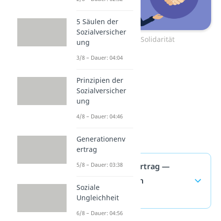
5 Säulen der
Sozialversicher
Zum Video: Solidarität
ung
3/8 – Dauer: 04:04
Prinzipien der
Sozialversicher
ung
4/8 – Dauer: 04:46
Generationenv
ertrag
Generationenvertrag —
5/8 – Dauer: 03:38
häufigste Fragen
Soziale
(ausklappen)
Ungleichheit
6/8 – Dauer: 04:56