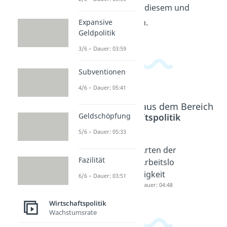
passende Videos zu diesem und
verwandten Themen.
Expansive
Geldpolitik
3/6 – Dauer: 03:59
Subventionen
4/6 – Dauer: 05:41
Beliebte Inhalte aus dem Bereich
Geldschöpfung
Wirtschaftspolitik
5/6 – Dauer: 05:33
Soziale
Soziale
Arten der
Fazilität
Ungleich
Mobilität
Arbeitslo
heit
Dauer: 03:32
sigkeit
6/6 – Dauer: 03:51
Dauer: 04:56
Dauer: 04:48
Wirtschaftspolitik
Wachstumsrate