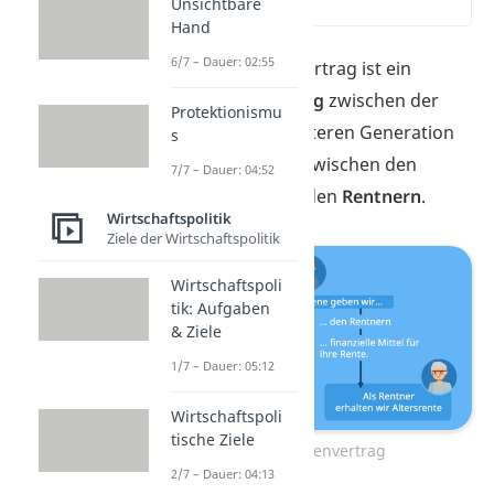
Unsichtbare
(00:13)
Hand
6/7 – Dauer: 02:55
Der Generationenvertrag ist ein
unsichtbarer
Vertrag
zwischen der
Protektionismu
jüngeren und der älteren Generation
s
— genauer gesagt zwischen den
7/7 – Dauer: 04:52
Berufstätigen
und den
Rentnern
.
Wirtschaftspolitik
Ziele der Wirtschaftspolitik
Wirtschaftspoli
tik: Aufgaben
& Ziele
1/7 – Dauer: 05:12
Wirtschaftspoli
tische Ziele
Generationenvertrag
2/7 – Dauer: 04:13