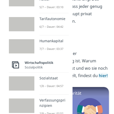
setzt aber voraus, dass jeder genug
5/7 – Dauer: 03:10
Geld hat, um überhaupt privat
Tarifautonomie
vorsorgen zu können.
6/7 – Dauer: 04:42
Solidarität
Humankapital
7/7 – Dauer: 03:37
Jetzt weißt du, was der
Generationenvertrag ist. Warum
Wirtschaftspolitik
Sozialpolitik
Solidarität
wichtig ist und wo sie noch
eine große Rolle spielt, findest du
hier!
Sozialstaat
1/8 – Dauer: 04:57
Verfassungspri
nzipien
2/8 – Dauer: 02:52