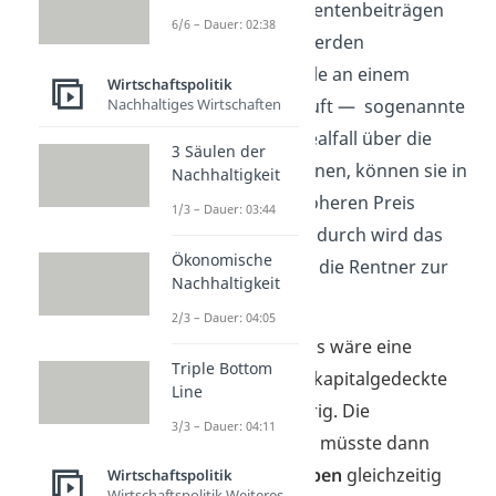
Das heißt, mit den Rentenbeiträgen
6/6 – Dauer: 02:38
der Arbeitnehmer werden
beispielsweise Anteile an einem
Wirtschaftspolitik
Nachhaltiges Wirtschaften
Unternehmen gekauft — sogenannte
Aktien
. Da sie im Idealfall über die
3 Säulen der
Jahre an Wert gewinnen, können sie in
Nachhaltigkeit
Zukunft zu einem höheren Preis
1/3 – Dauer: 03:44
verkauft werden. Dadurch wird das
Ökonomische
Geld erhöht, das für die Rentner zur
Nachhaltigkeit
Verfügung steht.
2/3 – Dauer: 04:05
Wichtig:
In der Praxis wäre eine
Triple Bottom
Umstellung auf das kapitalgedeckte
Line
System sehr schwierig. Die
3/3 – Dauer: 04:11
Rentenversicherung müsste dann
nämlich
zwei Aufgaben
gleichzeitig
Wirtschaftspolitik
Wirtschaftspolitik Weiteres