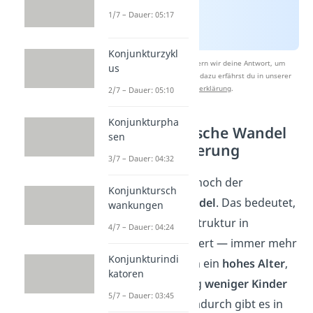
1/7 – Dauer: 05:17
Konjunkturzykl
Nach Beantwortung speichern wir deine Antwort, um
us
Studyflix zu verbessern. Mehr dazu erfährst du in unserer
Datenschutzerklärung
.
2/7 – Dauer: 05:10
Konjunkturpha
Der demografische Wandel
sen
als Herausforderung
3/7 – Dauer: 04:32
Außerdem wäre da noch der
Konjunktursch
demografische Wandel
. Das bedeutet,
wankungen
dass sich die Altersstruktur in
4/7 – Dauer: 04:24
Deutschland verändert — immer mehr
Konjunkturindi
Menschen erreichen ein
hohes Alter
,
katoren
während gleichzeitig
weniger Kinder
5/7 – Dauer: 03:45
geboren werden. Dadurch gibt es in