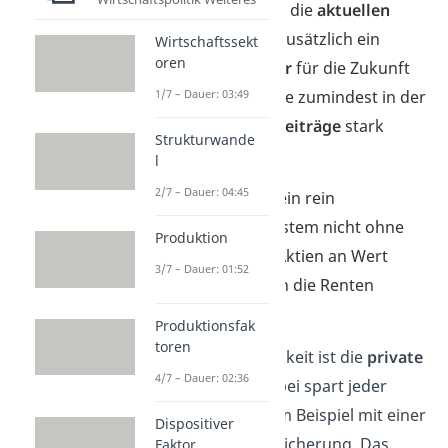
erledigen: Weiterhin die
aktuellen
Renten
zahlen und zusätzlich ein
Wirtschaftssekt
oren
neues Kapitalpolster
für die Zukunft
aufbauen. Das würde zumindest in der
1/7 – Dauer: 03:49
Übergangszeit die
Beiträge
stark
Strukturwande
erhöhen
.
l
2/7 – Dauer: 04:45
Außerdem ist auch ein rein
kapitalgedecktes System nicht ohne
Produktion
Risiken. Sollten die Aktien an Wert
3/7 – Dauer: 01:52
verlieren, fallen auch die Renten
geringer aus.
Produktionsfak
toren
Eine andere Möglichkeit ist die
private
4/7 – Dauer: 02:36
Altersvorsorge
. Dabei spart jeder
selbst fürs Alter, zum Beispiel mit einer
Dispositiver
privaten Rentenversicherung. Das
Faktor