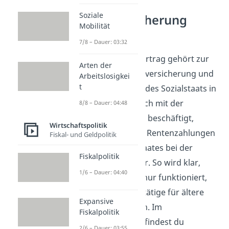
Soziale
Rentenversicherung
Mobilität
verstehen
7/8 – Dauer: 03:32
Der Generationenvertrag gehört zur
Arten der
gesetzlichen Rentenversicherung und
Arbeitslosigkei
t
ist ein wichtiger Teil des Sozialstaats in
Deutschland. Wer sich mit der
8/8 – Dauer: 04:48
Rentenversicherung beschäftigt,
Wirtschaftspolitik
schaut auf Beiträge, Rentenzahlungen
Fiskal- und Geldpolitik
und die Rolle des Staates bei der
Fiskalpolitik
Absicherung im Alter. So wird klar,
1/6 – Dauer: 04:40
warum das System nur funktioniert,
wenn genug Berufstätige für ältere
Expansive
Menschen mitzahlen. Im
Fiskalpolitik
Wirtschaftsbereich
findest du
2/6 – Dauer: 03:55