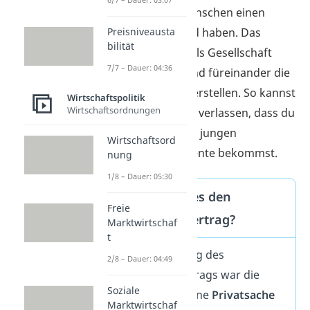
wollen, dass alle Menschen einen
Preisniveausta
gewissen Wohlstand haben. Das
bilität
bedeutet, dass wir als Gesellschaft
7/7 – Dauer: 04:36
zusammenhalten und füreinander die
Altersvorsorge sicherstellen. So kannst
Wirtschaftspolitik
Wirtschaftsordnungen
auch du dich darauf verlassen, dass du
von der zukünftigen jungen
Wirtschaftsord
Generation deine Rente bekommst.
nung
1/8 – Dauer: 05:30
Seit wann gibt es den
Freie
Generationenvertrag?
Marktwirtschaf
t
Vor der Einführung des
2/8 – Dauer: 04:49
Generationenvertrags war die
Soziale
Altersvorsorge reine
Privatsache
Marktwirtschaf