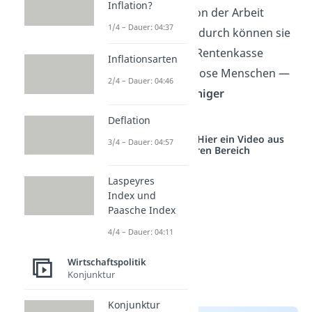
Inflation?
Kinder eine Pause von der Arbeit
1/4 – Dauer: 04:37
machen müssen. Dadurch können sie
weniger Geld in die Rentenkasse
Inflationsarten
einzahlen als kinderlose Menschen —
2/4 – Dauer: 04:46
und später auch
weniger
herausnehmen
.
Deflation
Studyflix vernetzt: Hier ein Video aus
3/4 – Dauer: 04:57
einem anderen Bereich
Laspeyres
Index und
Paasche Index
4/4 – Dauer: 04:11
Wirtschaftspolitik
Konjunktur
Konjunktur