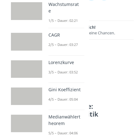
Wachstumsrat
e
1/5 – Dauer: 02:21
Lernen lohnt sich!
Entdecke hier deine Chancen.
CAGR
2/5 – Dauer: 03:27
Lorenzkurve
3/5 – Dauer: 03:52
Gini Koeffizient
4/5 – Dauer: 05:04
Weitere Inhalte:
Wirtschaftspolitik
Medianwählert
heorem
Sozialpolitik
Sozialstaat
5/5 – Dauer: 04:06
Dauer: 04:57