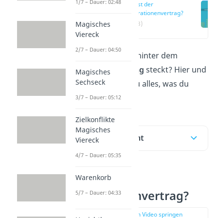
1/7 – Dauer: 02:48
Was ist der
Generationenvertrag?
(00:13)
Magisches
Viereck
2/7 – Dauer: 04:50
Du fragst dich, was hinter dem
Generationenvertrag
steckt? Hier und
Magisches
Sechseck
im
Video
erfährst du alles, was du
dazu wissen musst!
3/7 – Dauer: 05:12
Zielkonflikte
Magisches
Inhaltsübersicht
Viereck
4/7 – Dauer: 05:35
Warenkorb
Was ist der
Generationenvertrag?
5/7 – Dauer: 04:33
zur Stelle im Video springen