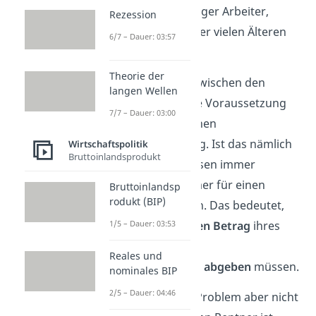
Zukunft immer weniger Arbeiter,
Rezession
welche die Renten der vielen Älteren
6/7 – Dauer: 03:57
finanzieren können.
Theorie der
Ein
Gleichgewicht
zwischen den
langen Wellen
Beiden ist jedoch die Voraussetzung
7/7 – Dauer: 03:00
für einen erfolgreichen
Generationenvertrag. Ist das nämlich
Wirtschaftspolitik
Bruttoinlandsprodukt
nicht gegeben, müssen immer
weniger Arbeitnehmer für einen
Bruttoinlandsp
rodukt (BIP)
Rentner aufkommen. Das bedeutet,
dass sie einen
1/5 – Dauer: 03:53
großen Betrag
ihres
Einkommens an die
Reales und
Rentenversicherung
abgeben
müssen.
nominales BIP
2/5 – Dauer: 04:46
Allein damit ist das Problem aber nicht