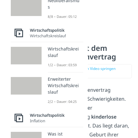
Neoliberalismu
s
8/8 – Dauer: 05:12
Wirtschaftspolitik
Wirtschaftskreislauf
Probleme mit dem
Wirtschaftskrei
Generationenvertrag
slauf
1/2 – Dauer: 03:59
zur Stelle im Video springen
(01:28)
Erweiterter
Wirtschaftskrei
Mit dem Generationenvertrag
slauf
kommen aber auch Schwierigkeiten.
2/2 – Dauer: 04:25
Einige sagen, dass der
Wirtschaftspolitik
Generationenvertrag
kinderlose
Inflation
Menschen
bevorzugt. Das liegt daran,
Was ist
dass Eltern nach der Geburt ihrer