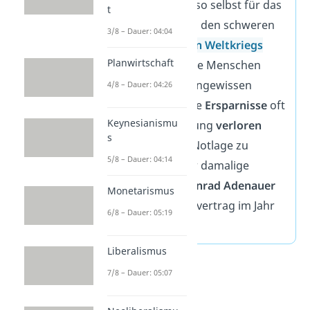
— jeder musste also selbst für das
t
Alter sparen. Nach den schweren
3/8 – Dauer: 04:04
Jahren des
Zweiten
Weltkriegs
Planwirtschaft
standen viele ältere Menschen
jedoch vor einer ungewissen
4/8 – Dauer: 04:26
Zukunft, da sie ihre
Ersparnisse
oft
Keynesianismu
durch die Zerstörung
verloren
s
haben. Um diese Notlage zu
5/8 – Dauer: 04:14
lindern, führte der damalige
Bundeskanzler
Konrad Adenauer
Monetarismus
den Generationenvertrag im Jahr
6/8 – Dauer: 05:19
1957
ein.
Liberalismus
7/8 – Dauer: 05:07