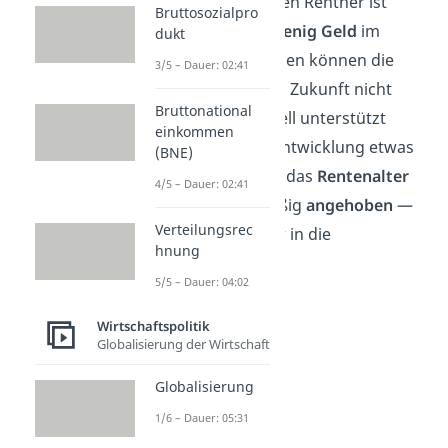
gelöst — für die vielen Rentner ist
Bruttosozialpro
trotzdem noch
zu wenig Geld
im
dukt
Rententopf. Deswegen können die
3/5 – Dauer: 02:41
älteren Menschen in Zukunft nicht
Bruttonational
mehr so gut finanziell unterstützt
einkommen
werden. Um diese Entwicklung etwas
(BNE)
einzudämmen, wird das
Rentenalter
4/5 – Dauer: 02:41
seit Jahren regelmäßig
angehoben
—
Verteilungsrec
so zahlt jeder länger in die
hnung
Rentenkasse ein.
5/5 – Dauer: 04:02
Wirtschaftspolitik
Globalisierung der Wirtschaft
Globalisierung
1/6 – Dauer: 05:31