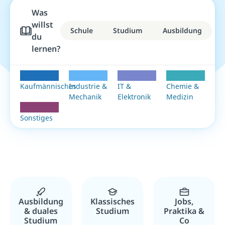
Was
willst
Schule
Studium
Ausbildung
du
lernen?
5 Fachbereiche für Azubi stehen zur Auswahl
Kaufmännisches
Industrie &
IT &
Chemie &
Mechanik
Elektronik
Medizin
Sonstiges
Ausbildung
Klassisches
Jobs,
& duales
Studium
Praktika &
Studium
Co