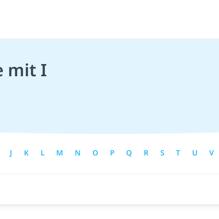
 mit I
J
K
L
M
N
O
P
Q
R
S
T
U
V