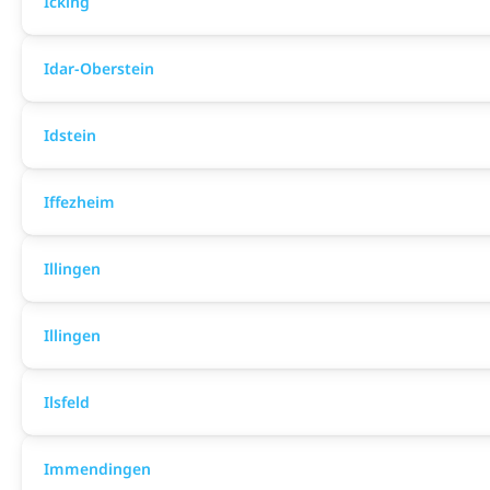
Icking
Idar-Oberstein
Idstein
Iffezheim
Illingen
Illingen
Ilsfeld
Immendingen