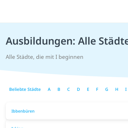
Ausbildungen: Alle Städte
Alle Städte, die mit I beginnen
Beliebte Städte
A
B
C
D
E
F
G
H
I
Ibbenbüren