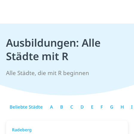
Ausbildungen: Alle
Städte mit R
Alle Städte, die mit R beginnen
Beliebte Städte
A
B
C
D
E
F
G
H
I
Radeberg