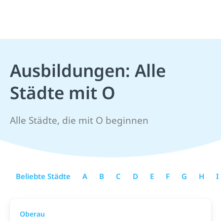
Ausbildungen: Alle
Städte mit O
Alle Städte, die mit O beginnen
Beliebte Städte
A
B
C
D
E
F
G
H
I
Oberau