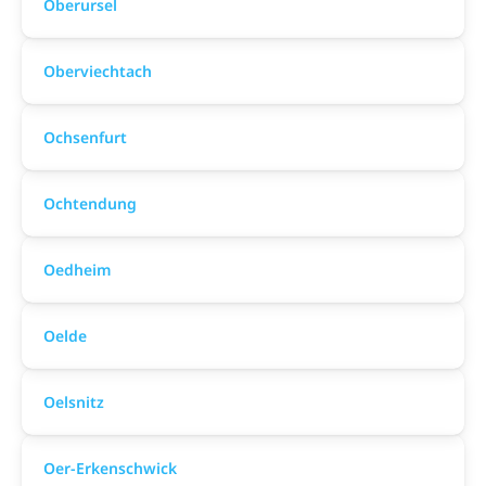
Oberursel
Oberviechtach
Ochsenfurt
Ochtendung
Oedheim
Oelde
Oelsnitz
Oer-Erkenschwick