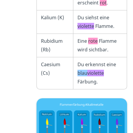
erscheint
rot
.
Kalium (K)
Du siehst eine
violette
Flamme.
Rubidium
Eine
rote
Flamme
(Rb)
wird sichtbar.
Caesium
Du erkennst eine
(Cs)
blau
violette
Färbung.