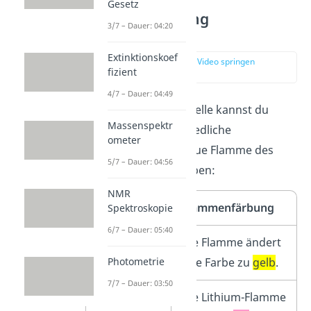
Gesetz
Flammenfärbung
3/7 – Dauer: 04:20
Alkalimetalle
Extinktionskoef
zur Stelle im Video springen
fizient
(01:32)
4/7 – Dauer: 04:49
In der folgenden Tabelle kannst du
Massenspektr
sehen, wie unterschiedliche
ometer
Alkalimetalle
die blaue Flamme des
5/7 – Dauer: 04:56
Bunsenbrenners färben:
NMR
Alkalimetall
Flammenfärbung
Spektroskopie
6/7 – Dauer: 05:40
Natrium
Die Flamme ändert
Photometrie
(Na)
ihre Farbe zu
gelb
.
7/7 – Dauer: 03:50
Lithium (Li)
Die Lithium-Flamme