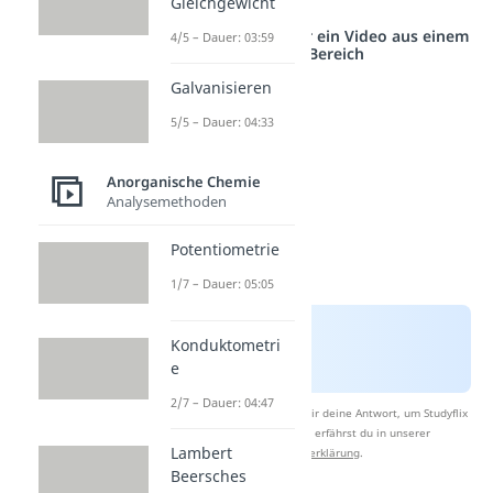
Gleichgewicht
Studyflix vernetzt: Hier ein Video aus einem
4/5 – Dauer: 03:59
anderen Bereich
Galvanisieren
5/5 – Dauer: 04:33
Anorganische Chemie
Analysemethoden
Potentiometrie
1/7 – Dauer: 05:05
Konduktometri
e
2/7 – Dauer: 04:47
Nach Beantwortung speichern wir deine Antwort, um Studyflix
zu verbessern. Mehr dazu erfährst du in unserer
Lambert
Datenschutzerklärung
.
Beersches