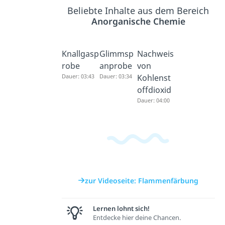
Beliebte Inhalte aus dem Bereich
Anorganische Chemie
Knallgasp
Glimmsp
Nachweis
robe
anprobe
von
Dauer: 03:43
Dauer: 03:34
Kohlenst
offdioxid
Dauer: 04:00
zur Videoseite: Flammenfärbung
Lernen lohnt sich!
Entdecke hier deine Chancen.