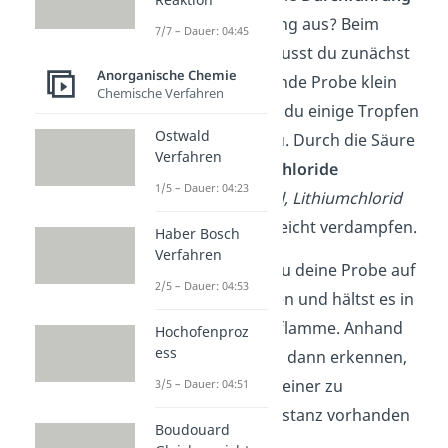
einer Flammenfärbung aus? Beim
7/7 – Dauer: 04:45
typischen Versuch musst du zunächst
Anorganische Chemie
deine zu untersuchende Probe klein
Chemische Verfahren
mörsern. Dann gibst du einige Tropfen
Ostwald
Salzsäure
(HCl) hinzu. Durch die Säure
Verfahren
bilden sich nämlich
Chloride
1/5 – Dauer: 04:23
(
Natriumchlorid NaCl, Lithiumchlorid
LiCl
), die besonders leicht verdampfen.
Haber Bosch
Verfahren
Anschließend gibst du deine Probe auf
2/5 – Dauer: 04:53
ein Magnesiastäbchen und hältst es in
eine Bunsenbrennerflamme. Anhand
Hochofenproz
ess
der Färbung wirst du dann erkennen,
welches Element in deiner zu
3/5 – Dauer: 04:51
untersuchenden Substanz vorhanden
Boudouard
ist.