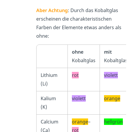
Aber
Achtung
: Durch das Kobaltglas
erscheinen die charakteristischen
Farben der Elemente etwas anders als
ohne:
ohne
mit
Kobaltglas
Kobaltglas
Lithium
rot
violett
(Li)
Kalium
violett
orange
(K)
Calcium
orange
–
hellgrün
(Ca)
rot