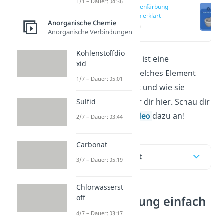
1/1 – Dauer: 04:36
Flammenfärbung
einfach erklärt
Anorganische Chemie
(00:12)
Anorganische Verbindungen
Kohlenstoffdio
Die Flammenfärbung ist eine
xid
Nachweisreaktion. Welches Element
1/7 – Dauer: 05:01
welche Färbung zeigt und wie sie
entsteht, erklären wir dir hier. Schau dir
Sulfid
auch gleich unser
Video
dazu an!
2/7 – Dauer: 03:44
Carbonat
Inhaltsübersicht
3/7 – Dauer: 05:19
Chlorwasserst
off
Flammenfärbung einfach
erklärt
4/7 – Dauer: 03:17