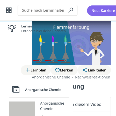
Suche
Neu: Karriere
Lernen lohnt sich!
Entdecke hier deine Chancen.
Lernplan
Merken
Link teilen
Anorganische Chemie
Nachweisreaktionen
Flammenfärbung
Anorganische Chemie
Anorganische
Wichtige Inhalte in diesem Video
Chemie