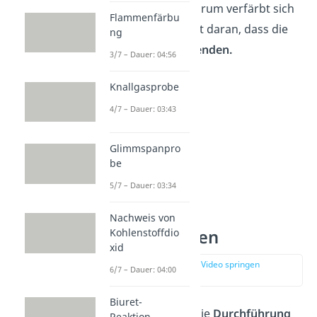
nachweisen
. Aber warum verfärbt sich
Flammenfärbu
die Flamme? Das liegt daran, dass die
ng
Elemente
Licht
aussenden.
3/7 – Dauer: 04:56
Knallgasprobe
4/7 – Dauer: 03:43
Glimmspanpro
be
5/7 – Dauer: 03:34
Nachweis von
Flammenfarben
Kohlenstoffdio
xid
zur Stelle im Video springen
6/7 – Dauer: 04:00
(01:00)
Biuret-
Wie sieht eigentlich die
Durchführung
Reaktion