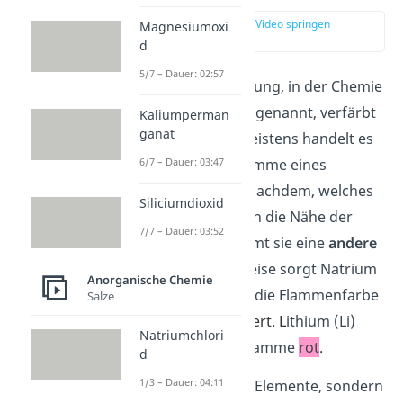
zur Stelle im Video springen
Magnesiumoxi
(00:12)
d
5/7 – Dauer: 02:57
Bei der Flammenfärbung, in der Chemie
auch Flammenprobe genannt, verfärbt
Kaliumperman
ganat
sich eine
Flamme
. Meistens handelt es
sich um die
blaue
Flamme eines
6/7 – Dauer: 03:47
Bunsenbrenners. Je nachdem, welches
Siliciumdioxid
chemische Element
in die Nähe der
7/7 – Dauer: 03:52
Flamme kommt, nimmt sie eine
andere
Farbe
an. Beispielsweise sorgt Natrium
Anorganische Chemie
(Na) dafür, dass sich die Flammenfarbe
Salze
von
blau
zu
gelb
ändert. L
ithium (Li)
Natriumchlori
hingegen färbt die Flamme
rot
.
d
1/3 – Dauer: 04:11
Merke
:
Nicht nur die Elemente, sondern