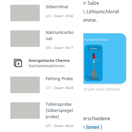
auch die meisten ihrer Salze
Silbernitrat
(
Natriumchlorid NaCl, Lithiumchlorid
2/3 – Dauer: 03:42
LiCl
) verfärben die Flamme.
Natriumcarbo
nat
3/3 – Dauer: 04:17
Anorganische Chemie
Nachweisreaktionen
Fehling Probe
1/7 – Dauer: 04:28
Flammenfärbung Natrium und Lithium
Tollensprobe
(Silberspiegel
probe)
Dadurch kannst du verschiedene
2/7 – Dauer: 04:24
Elemente (bzw. deren
Ionen
)