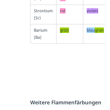
Strontium
rot
violett
(Sr)
Barium
grün
blau
grün
(Ba)
Weitere Flammenfärbungen