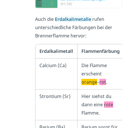
(01:58)
Auch die
Erdalkalimetalle
rufen
unterschiedliche Färbungen bei der
Brennerflamme hervor:
Erdalkalimetall
Flammenfärbung
Calcium (Ca)
Die Flamme
erscheint
orange
–
rot
.
Strontium (Sr)
Hier siehst du
dann eine
rote
Flamme.
Barium (Ba)
Barium sorgt für