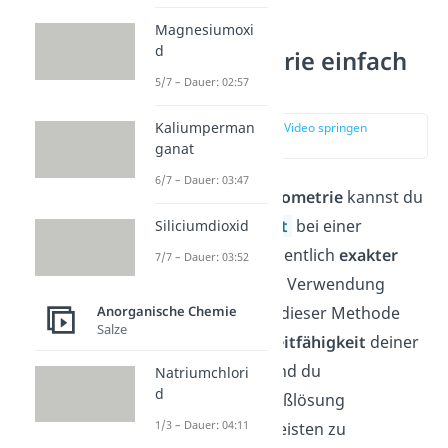
Magnesiumoxi
d
Konduktometrie einfach
erklärt
5/7 – Dauer: 02:57
Kaliumperman
zur Stelle im Video springen
(00:10)
ganat
6/7 – Dauer: 03:47
Mithilfe der
Konduktometrie
kannst du
den
Äquivalenzpunkt
bei einer
Siliciumdioxid
Titration oftmals wesentlich
exakter
7/7 – Dauer: 03:52
bestimmen als durch Verwendung
eines Indikators. Bei dieser Methode
Anorganische Chemie
Salze
misst du stetig die
Leitfähigkeit
deiner
Probelösung, während du
Natriumchlori
d
kontinuierlich die Maßlösung
1/3 – Dauer: 04:11
hinzugibst. Da die meisten zu