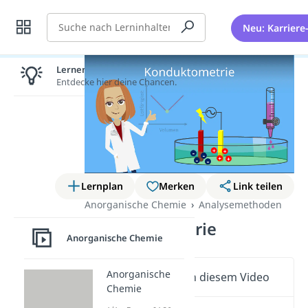
Suche
Neu: Karriere
Lernen lohnt sich!
Entdecke hier deine Chancen.
Lernplan
Merken
Link teilen
Anorganische Chemie
Analysemethoden
Konduktometrie
Anorganische Chemie
Anorganische
Wichtige Inhalte in diesem Video
Chemie