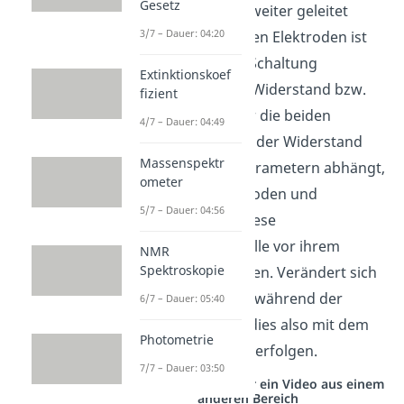
Gesetz
vorhandenen Ionen weiter geleitet
3/7 – Dauer: 04:20
werden. An den beiden Elektroden ist
weiterhin auch eine Schaltung
Extinktionskoef
angebracht, die den Widerstand bzw.
fizient
die Leitfähigkeit über die beiden
4/7 – Dauer: 04:49
Elektroden misst. Da der Widerstand
Massenspektr
auch von anderen Parametern abhängt,
ometer
wie Fläche der Elektroden und
5/7 – Dauer: 04:56
Temperatur, muss diese
Leitfähigkeitsmesszelle vor ihrem
NMR
Spektroskopie
Einsatz geeicht werden. Verändert sich
nun die Leitfähigkeit während der
6/7 – Dauer: 05:40
Titration, kann man dies also mit dem
Photometrie
Konduktometer
mitverfolgen.
7/7 – Dauer: 03:50
Studyflix vernetzt: Hier ein Video aus einem
anderen Bereich