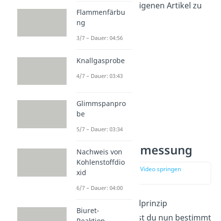
unbedingt unseren eigenen Artikel zu
Flammenfärbu
diesem Thema an!
ng
3/7 – Dauer: 04:56
Knallgasprobe
4/7 – Dauer: 03:43
Glimmspanpro
be
5/7 – Dauer: 03:34
Leitfähigkeitsmessung
Nachweis von
Kohlenstoffdio
zur Stelle im Video springen
xid
(00:25)
6/7 – Dauer: 04:00
Da du nun das Grundprinzip
Biuret-
verstanden hast, willst du nun bestimmt
Reaktion