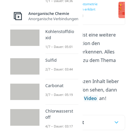
1/1 – Dauer: 04:36
Konduktometrie
einfach erklärt
Anorganische Chemie
(00:10)
Anorganische Verbindungen
Kohlenstoffdio
Die Konduktometrie ist eine weitere
xid
Methode in der Titration den
1/7 – Dauer: 05:01
Äquivalenzpunkt zu erkennen. Alles
weitere Interessante zu dem Thema
Sulfid
findest du im Artikel.
2/7 – Dauer: 03:44
Möchtest du den ganzen Inhalt lieber
Carbonat
schnell mit Bild und Ton sehen, dann
3/7 – Dauer: 05:19
schau dir doch unser
Video
an!
Chlorwasserst
off
Inhaltsübersicht
4/7 – Dauer: 03:17