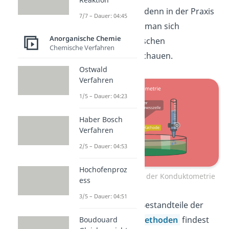
wissen, wie man das denn in der Praxis
7/7 – Dauer: 04:45
umsetzt. Dafür kann man sich
Anorganische Chemie
folgenden, schematischen
Chemische Verfahren
Versuchsaufbau anschauen.
Ostwald
Verfahren
1/5 – Dauer: 04:23
Haber Bosch
Verfahren
2/5 – Dauer: 04:53
Hochofenproz
Schematischer Aufbau der Konduktometrie
ess
3/5 – Dauer: 04:51
Die grundlegenden Bestandteile der
anderen
Titrationsmethoden
findest
Boudouard