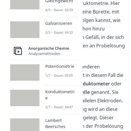
Gleichgewicht
du auch bei der Konduktometrie. Hier
4/5 – Dauer: 03:59
verwendest du auch eine Bürette, mit
der du stetig mitverfolgen kannst, wie
Galvanisieren
viel Maßlösung du schon hinzu
5/5 – Dauer: 04:33
gegeben hast und ein Gefäß, in der sich
ein bekanntes Volumen an Probelösung
Anorganische Chemie
befindet.
Analysemethoden
Potentiometrie
Den Unterschied zu anderen
Titrationsarten macht in diesem Fall die
1/7 – Dauer: 05:05
Tauchzelle
, auch
Konduktometer
oder
Leitfähigkeitsmesszelle
genannt. Sie
Konduktometri
e
besteht aus zwei parallelen Elektroden.
2/7 – Dauer: 04:47
Während der Messung wird an diese
ein
Wechselstrom
angelegt. Dieser
Lambert
kann nun durch die in der Probelösung
Beersches