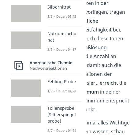
titrierenden Substanzen in der
Silbernitrat
Probelösung als Ion vorliegen, tragen
2/3 – Dauer: 03:42
diese auch als
bewegliche
Ladungsträger
zur Leitfähigkeit bei.
Natriumcarbo
Neutralisiert man jedoch diese Ionen
nat
durch Zugabe der Maßlösung,
3/3 – Dauer: 04:17
verringert sich auch die Anzahl an
Anorganische Chemie
Ladungsträgern und damit auch die
Nachweisreaktionen
Leitfähigkeit. Sind alle Ionen der
Fehling Probe
Probelösung neutralisiert, erreicht die
Leitfähigkeit ein
Minimum
in deiner
1/7 – Dauer: 04:28
Messkurve. Dieses Minimum entspricht
Tollensprobe
deinem Äquivalenzpunkt.
(Silberspiegel
probe)
Möchtest du noch einmal alles Wichtige
zur
Titration
allgemein wissen, schau
2/7 – Dauer: 04:24