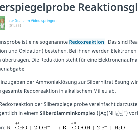
berspiegelprobe Reaktionsg
zur Stelle im Video springen
(01:55)
lensprobe ist eine sogenannte
Redoxreaktion
. Das sind Rea
ion und Oxidation) bestehen. Bei ihnen werden Elektronen
 übertragen. Die Reduktion steht für eine Elektronen
aufn
nen
abgabe
.
inzugeben der Ammoniaklösung zur Silbernitratlösung wir
e gesamte Redoxreaktion in alkalischem Milieu ab.
Redoxreaktion der Silberspiegelprobe vereinfacht darzustell
+
igentlich in einem
Silberdiamminkomplex
([Ag(NH
)
]
) vor
3
2
on: