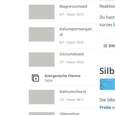
Reaktio
Magnesiumoxid
5/7 – Dauer: 02:57
Du hast
kurzes
Kaliumpermangan
at
6/7 – Dauer: 03:47
Inh
Siliciumdioxid
7/7 – Dauer: 03:52
Sil
Anorganische Chemie
Salze
Natriumchlorid
Die Sil
1/3 – Dauer: 04:11
Probe
o
Silbernitrat