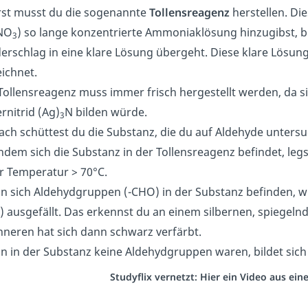
rst musst du die sogenannte
Tollensreagenz
herstellen. Die
NO
) so lange konzentrierte Ammoniaklösung hinzugibst, b
3
erschlag in eine klare Lösung übergeht. Diese klare Lösu
ichnet.
Tollensreagenz muss immer frisch hergestellt werden, da s
ernitrid (Ag)
N bilden würde.
3
ch schüttest du die Substanz, die du auf Aldehyde untersuch
dem sich die Substanz in der Tollensreagenz befindet, leg
r Temperatur > 70°C.
 sich Aldehydgruppen (-CHO) in der Substanz befinden, w
) ausgefällt. Das erkennst du an einem silbernen, spiegel
nneren hat sich dann schwarz verfärbt.
 in der Substanz keine Aldehydgruppen waren, bildet sich 
Studyflix vernetzt: Hier ein Video aus ei