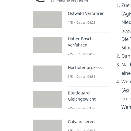
Chemische Verfahren
Zue
Ostwald Verfahren
(Ag
Nied
1/5 – Dauer: 04:23
beze
Haber Bosch
Die 
Verfahren
Silb
2/5 – Dauer: 04:53
Dana
Nach
Hochofenprozess
eine
3/5 – Dauer: 04:51
Wenn
+
(Ag
Boudouard
im I
Gleichgewicht
Wenn
4/5 – Dauer: 03:59
Galvanisieren
5/5 – Dauer: 04:33