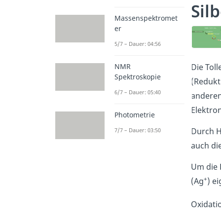
Sil
Massenspektromet
er
5/7 – Dauer: 04:56
NMR
Die Tol
Spektroskopie
(Redukt
6/7 – Dauer: 05:40
anderen
Elektro
Photometrie
Durch H
7/7 – Dauer: 03:50
auch di
Um die 
+
(Ag
) e
Oxidati