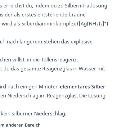
s erreichst du, indem du zu Silbernitratlösung
is der als erstes entstehende braune
+
ng wird als Silberdiamminkomplex ([Ag(NH
)
]
)
3
2
ich nach längerem Stehen das explosive
en willst, in die Tollensreagenz.
st du das gesamte Reagenzglas in Wasser mit
ird nach einigen Minuten
elementares Silber
nden Niederschlag im Reagenzglas. Die Lösung
kein silberner Niederschlag.
nem anderen Bereich