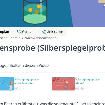
rnplan
Merken
Link teilen
ische Chemie
Nachweisreaktionen
lensprobe (Silberspiegelpro
ige Inhalte in diesem Video
Silberspiegelprobe
Silberspiegelprobe
einfach erklärt
Ablauf
(00:11)
(00:45)
m Beitrag erfährst du, was die sogenannte Silberspiegelprob