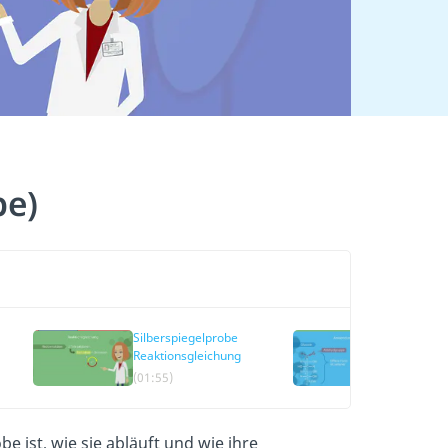
be)
Silberspiegelprobe
Tollenspr
Reaktionsgleichung
Glucose u
(01:55)
(03:17)
e ist, wie sie abläuft und wie ihre