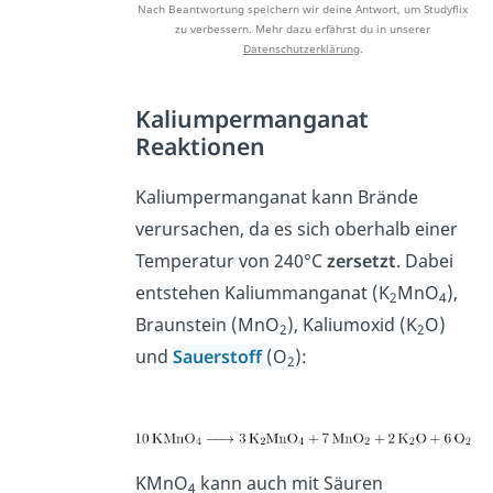
Nach Beantwortung speichern wir deine Antwort, um Studyflix
zu verbessern. Mehr dazu erfährst du in unserer
Datenschutzerklärung
.
Kaliumpermanganat
Reaktionen
Kaliumpermanganat kann Brände
verursachen, da es sich oberhalb einer
Temperatur von 240°C
zersetzt
. Dabei
entstehen Kaliummanganat (K
MnO
),
2
4
Braunstein (MnO
), Kaliumoxid (K
O)
2
2
und
Sauerstoff
(O
):
2
KMnO
kann auch mit Säuren
4