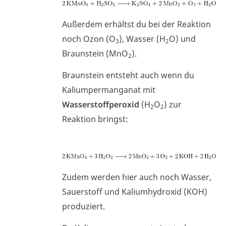
Außerdem erhältst du bei der Reaktion
noch Ozon (O
), Wasser
(H
O)
und
3
2
Braunstein (MnO
).
2
Braunstein entsteht auch wenn du
Kaliumpermanganat mit
Wasserstoffperoxid
(H
O
) zur
2
2
Reaktion bringst:
Zudem werden hier auch noch Wasser,
Sauerstoff und Kaliumhydroxid (KOH)
produziert.