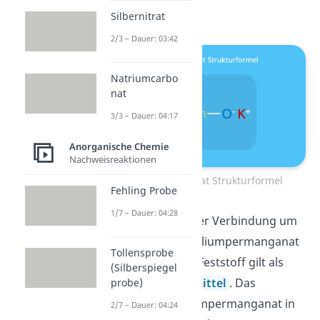
vorliegen.
Silbernitrat
2/3 – Dauer: 03:42
Natriumcarbo
nat
3/3 – Dauer: 04:17
Anorganische Chemie
Nachweisreaktionen
Kaliumpermanganat Strukturformel
Fehling Probe
1/7 – Dauer: 04:28
Es handelt sich bei der Verbindung um
violette Kristalle
(Kaliumpermanganat
Tollensprobe
Pulver). Der violette Feststoff gilt als
(Silberspiegel
starkes
Oxidationsmittel
. Das
probe)
bedeutet, dass Kaliumpermanganat in
2/7 – Dauer: 04:24