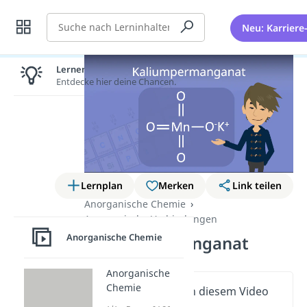
Suche
Neu: Karriere
Lernen lohnt sich!
Entdecke hier deine Chancen.
Lernplan
Merken
Link teilen
Anorganische Chemie
Anorganische Verbindungen
Anorganische Chemie
Kaliumpermanganat
Anorganische
Chemie
Wichtige Inhalte in diesem Video