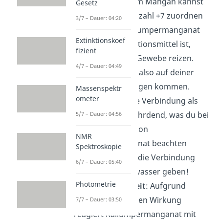
Sauerstoff -2. Dem Mangan kannst
Gesetz
du die Oxidationszahl +7 zuordnen
3/7 – Dauer: 04:20
Toxizität
: Da Kaliumpermanganat
Extinktionskoef
ein starkes Oxidationsmittel ist,
fizient
kann es lebende Gewebe reizen.
4/7 – Dauer: 04:49
Dadurch kann es also auf deiner
Haut zu Verätzungen kommen.
Massenspektr
ometer
Außerdem gilt die Verbindung als
stark wassergefährdend, was du bei
5/7 – Dauer: 04:56
der Entsorgung von
NMR
Kaliumpermanganat beachten
Spektroskopie
musst. Du darfst die Verbindung
6/7 – Dauer: 05:40
also nicht ins Abwasser geben!
Photometrie
Reaktionsfähigkeit
: Aufgrund
seiner oxidierenden Wirkung
7/7 – Dauer: 03:50
reagiert Kaliumpermanganat mit