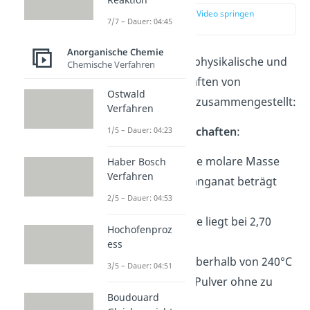
zur Stelle im Video springen
7/7 – Dauer: 04:45
(00:38)
Anorganische Chemie
Wir haben dir einige physikalische und
Chemische Verfahren
chemische Eigenschaften von
Ostwald
Kaliumpermanganat zusammengestellt:
Verfahren
Physikalische Eigenschaften
:
1/5 – Dauer: 04:23
Molare Masse
: Die molare Masse
Haber Bosch
Verfahren
von Kaliumpermanganat beträgt
2/5 – Dauer: 04:53
158,03 g/mol.
Dichte
: Die Dichte liegt bei 2,70
Hochofenproz
3
g/cm
.
ess
Schmelzpunkt
: Oberhalb von 240°C
3/5 – Dauer: 04:51
zersetzt sich das Pulver ohne zu
Boudouard
schmelzen.