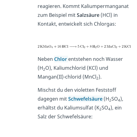
reagieren. Kommt Kaliumpermanganat
zum Beispiel
mit
Salzsäure
(HCl) in
Kontakt, entwickelt sich Chlorgas:
Neben
Chlor
entstehen noch Wasser
(H
O), Kaliumchlorid (KCl) und
2
Mangan(II)-chlorid (MnCl
).
2
Mischst du den violetten Feststoff
dagegen mit
Schwefelsäure
(H
SO
),
2
4
erhältst du Kaliumsulfat (K
SO
), ein
2
4
Salz der Schwefelsäure: