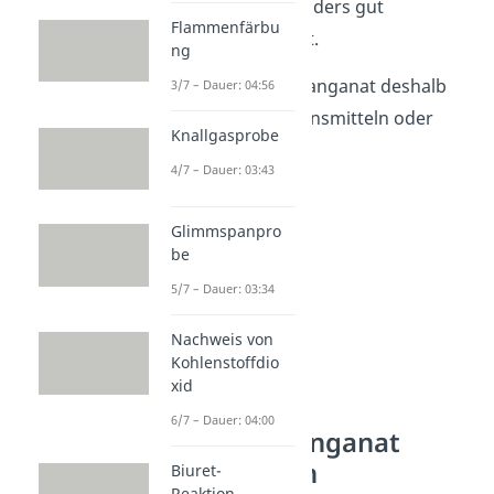
einer Reaktion besonders gut
Flammenfärbu
Elektronen
aufnimmt.
ng
Du findest das Permanganat deshalb
3/7 – Dauer: 04:56
häufig in Desinfektionsmitteln oder
Knallgasprobe
Deodorants.
4/7 – Dauer: 03:43
Glimmspanpro
be
5/7 – Dauer: 03:34
Nachweis von
Kohlenstoffdio
xid
6/7 – Dauer: 04:00
Kaliumpermanganat
Eigenschaften
Biuret-
Reaktion