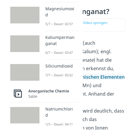
Was ist
Magnesiumoxi
Kaliumpermanganat?
d
zur Stelle im Video springen
5/7 – Dauer: 02:57
(00:12)
Kaliumperman
Kaliumpermanganat (auch
ganat
übermangansaures Kalium); engl.
6/7 – Dauer: 03:47
potassium permanganate
) hat die
Siliciumdioxid
Formel
KMnO
. Daran erkennst du,
4
7/7 – Dauer: 03:52
dass es aus den
chemischen Elementen
Kalium (K), Mangan (Mn) und
Anorganische Chemie
Sauerstoff (O) besteht. Anhand der
Salze
Strukturformel von
Natriumchlori
Kaliumpermanganat wird deutlich, dass
d
sowohl Kalium als auch das
1/3 – Dauer: 04:11
Permanganat in Form von Ionen