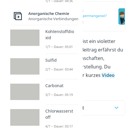
1/1 – Dauer: 04:36
Was ist
Anorganische Chemie
Kaliumpermanganat?
Anorganische Verbindungen
(00:12)
Kohlenstoffdio
xid
Kaliumpermanganat ist ein violetter
1/7 – Dauer: 05:01
Feststoff. In diesem Beitrag erfährst du
alles über seine Eigenschaften,
Sulfid
Verwendung und Herstellung.
Du
2/7 – Dauer: 03:44
kannst dir auch unser kurzes
Video
anschauen!
Carbonat
3/7 – Dauer: 05:19
Inhaltsübersicht
Chlorwasserst
off
4/7 – Dauer: 03:17