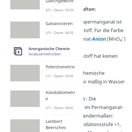
Gleichgewicht
Chemische Eigenschaften
:
4/5 – Dauer: 03:59
Aussehen
: Kaliumpermanganat ist
Galvanisieren
ein violetter Feststoff. Für die Farbe
5/5 – Dauer: 04:33
–
ist das Permanganat-
Anion
(MnO
)
4
verantwortlich
.
Anorganische Chemie
Analysemethoden
Geruch
: Der Feststoff hat keinen
Geruch.
Potentiometrie
Löslichkeit
: Die chemische
1/7 – Dauer: 05:05
Verbindung ist nur mäßig in Wasser
löslich.
Konduktometri
Oxidationszahlen
: Die
e
Oxidationszahlen im Permanganat-
2/7 – Dauer: 04:47
Molekül sind folgendermaßen:
Lambert
Kalium hat die Oxidationsstufe +1,
Beersches